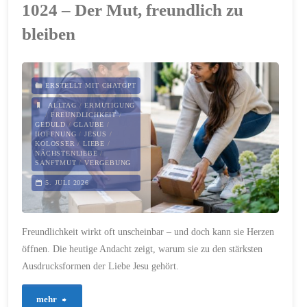
1024 – Der Mut, freundlich zu
Gott
bleiben
fern
zu
ERSTELLT MIT CHATGPT
sein
ALLTAG
/
ERMUTIGUNG
/
FREUNDLICHKEIT
/
GEDULD
/
GLAUBE
/
scheint"
HOFFNUNG
/
JESUS
/
KOLOSSER
/
LIEBE
/
NÄCHSTENLIEBE
/
SANFTMUT
/
VERGEBUNG
5. JULI 2026
Freundlichkeit wirkt oft unscheinbar – und doch kann sie Herzen
öffnen. Die heutige Andacht zeigt, warum sie zu den stärksten
Ausdrucksformen der Liebe Jesu gehört.
"1024
mehr