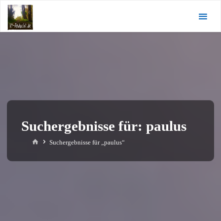
Zum
KI-
Inhalt
Andacht.de
springen
Suchergebnisse für:
paulus
Start
Suchergebnisse für „paulus“