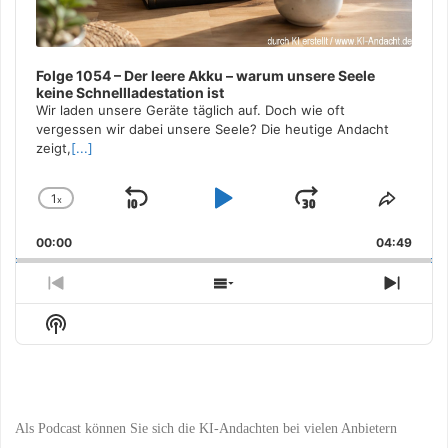
Folge 1054 – Der leere Akku – warum unsere Seele
keine Schnellladestation ist
Wir laden unsere Geräte täglich auf. Doch wie oft
vergessen wir dabei unsere Seele? Die heutige Andacht
zeigt,
[...]
1
x
Skip
Play
Jump
Change
Share
Playback
This
Backward
Pause
Forward
00:00
Rate
04:49
Episo
Previous
Show
Next
Episode
Episodes
Episo
Show
List
Podcast
Information
Als Podcast können Sie sich die KI-Andachten bei vielen Anbietern