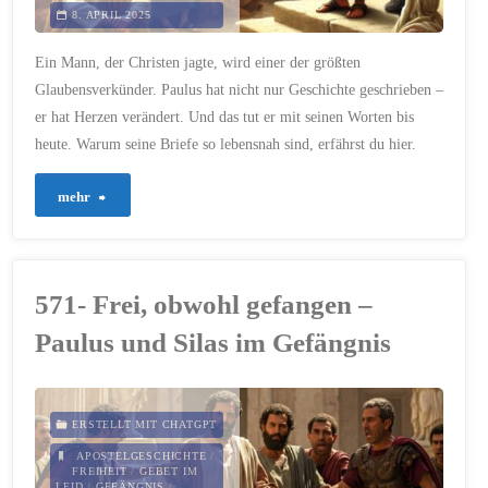
8. APRIL 2025
eines
Ein Mann, der Christen jagte, wird einer der größten
alten
Glaubensverkünder. Paulus hat nicht nur Geschichte geschrieben –
er hat Herzen verändert. Und das tut er mit seinen Worten bis
Reisenden"
heute. Warum seine Briefe so lebensnah sind, erfährst du hier.
"573
mehr
–
Vom
571- Frei, obwohl gefangen –
Christenverfolger
Paulus und Silas im Gefängnis
zum
Hoffnungsträger:
ERSTELLT MIT CHATGPT
Paulus
APOSTELGESCHICHTE
/
FREIHEIT
/
GEBET IM
LEID
/
GEFÄNGNIS
/