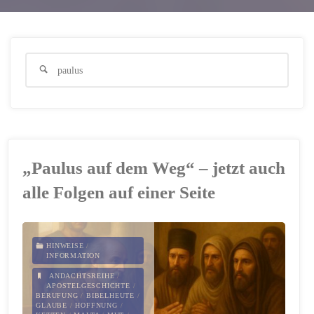
Suche
nach:
„Paulus auf dem Weg“ – jetzt auch
alle Folgen auf einer Seite
HINWEISE
/
INFORMATION
ANDACHTSREIHE
/
APOSTELGESCHICHTE
/
BERUFUNG
/
BIBELHEUTE
/
GLAUBE
/
HOFFNUNG
/