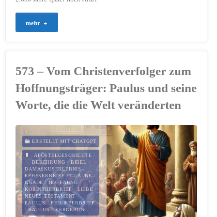
"605
mehr
–
Weisheiten
573 – Vom Christenverfolger zum
von
Hoffnungsträger: Paulus und seine
Paulus
Worte, die die Welt veränderten
–
Ein
ERSTELLT MIT CHATGPT
APOSTELGESCHICHTE
/
Blick
BEKEHRUNG
/
BIBEL
/
DAMASKUSERLEBNIS
/
EPHESERBRIEF
/
GLAUBE
/
in
GNADE
/
HOFFNUNG
/
KORINTHERBRIEF
/
LIEBE
/
die
NEUES TESTAMENT
/
PAULUS
/
PHILIPPERBRIEF
/
SAULUS
/
VERGEBUNG
Briefe