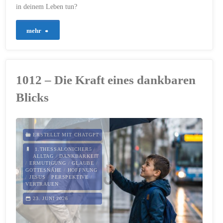
in deinem Leben tun?
"1015
mehr
–
Gott
1012 – Die Kraft eines dankbaren
schreibt
Blicks
neue
Geschichten"
ERSTELLT MIT CHATGPT
1.THESSALONICHER5
/
ALLTAG
/
DANKBARKEIT
/
ERMUTIGUNG
/
GLAUBE
/
GOTTESNÄHE
/
HOFFNUNG
/
JESUS
/
PERSPEKTIVE
/
VERTRAUEN
23. JUNI 2026