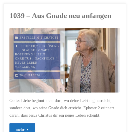
Wenn
1039 – Aus Gnade neu anfangen
Jesus
nicht
ERSTELLT MIT CHATGPT
mehr
EPHESER 2
/
ERLÖSUNG
/
GLAUBE
/
GNADE
/
HOFFNUNG
/
JESUS
genug
CHRISTUS
/
NACHFOLGE
/
NEUES LEBEN
/
VERGEBUNG
sein
20. JULI 2026
soll"
Gottes Liebe beginnt nicht dort, wo deine Leistung ausreicht,
sondern dort, wo seine Gnade dich erreicht. Epheser 2 erinnert
daran, dass Jesus Christus dir ein neues Leben schenkt.
"1039
mehr