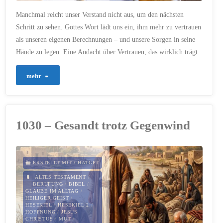
Manchmal reicht unser Verstand nicht aus, um den nächsten
Schritt zu sehen. Gottes Wort lädt uns ein, ihm mehr zu vertrauen
als unseren eigenen Berechnungen – und unsere Sorgen in seine
Hände zu legen. Eine Andacht über Vertrauen, das wirklich trägt.
"1036
mehr
–
Vertrauen,
1030 – Gesandt trotz Gegenwind
das
trägt"
ERSTELLT MIT CHATGPT
ALTES TESTAMENT
/
BERUFUNG
/
BIBEL
/
GLAUBE IM ALLTAG
/
HEILIGER GEIST
/
HESEKIEL
/
HESEKIEL 2
/
HOFFNUNG
/
JESUS
CHRISTUS
/
MUT
/