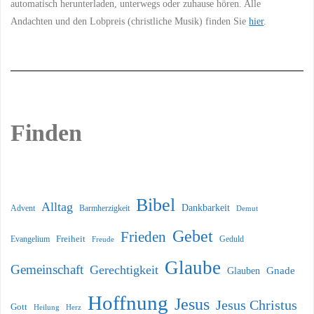
automatisch herunterladen, unterwegs oder zuhause hören. Alle
Andachten und den Lobpreis (christliche Musik) finden Sie
hier
.
Finden
Bibel
Alltag
Dankbarkeit
Barmherzigkeit
Advent
Demut
Gebet
Frieden
Freiheit
Evangelium
Geduld
Freude
Glaube
Gemeinschaft
Gerechtigkeit
Glauben
Gnade
Hoffnung
Jesus
Jesus Christus
Gott
Heilung
Herz