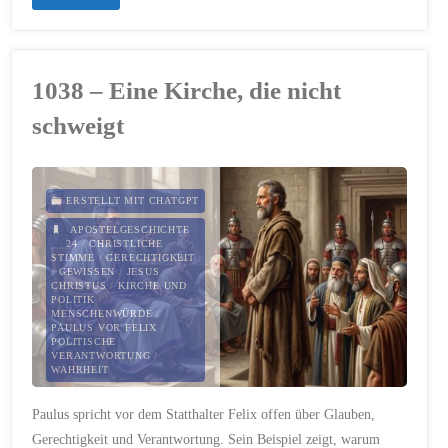
–
Aus
1038 – Eine Kirche, die nicht
Gnade
schweigt
neu
anfangen"
ERSTELLT MIT CHATGPT
APOSTELGESCHICHTE
24
/
CHRISTLICHE
STIMME
/
GERECHTIGKEIT
/
GEWISSEN
/
JESUS
CHRISTUS
/
KIRCHE UND
POLITIK
/
MENSCHENWÜRDE
/
PAULUS VOR FELIX
/
POLITISCHE
VERANTWORTUNG
/
WAHRHEIT
19. JULI 2026
Paulus spricht vor dem Statthalter Felix offen über Glauben,
Gerechtigkeit und Verantwortung. Sein Beispiel zeigt, warum