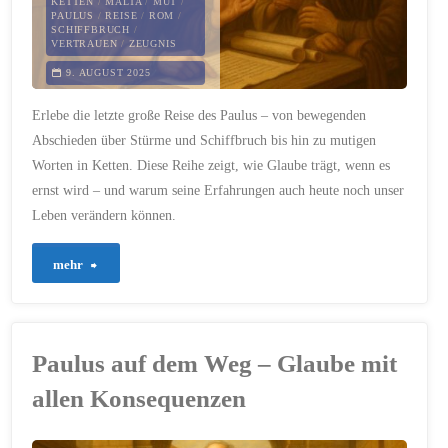
KETTEN
/
MALTA
/
MUT
/
PAULUS
/
REISE
/
ROM
/
SCHIFFBRUCH
/
VERTRAUEN
/
ZEUGNIS
9. AUGUST 2025
Erlebe die letzte große Reise des Paulus – von bewegenden
Abschieden über Stürme und Schiffbruch bis hin zu mutigen
Worten in Ketten. Diese Reihe zeigt, wie Glaube trägt, wenn es
ernst wird – und warum seine Erfahrungen auch heute noch unser
Leben verändern können.
"„Paulus
mehr
auf
dem
Paulus auf dem Weg – Glaube mit
Weg“
allen Konsequenzen
–