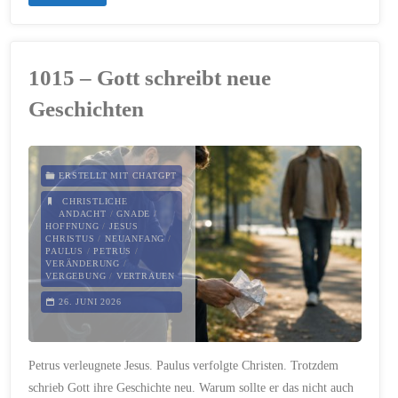
–
Der
1015 – Gott schreibt neue
Mut,
Geschichten
freundlich
zu
ERSTELLT MIT CHATGPT
bleiben"
CHRISTLICHE
ANDACHT
/
GNADE
/
HOFFNUNG
/
JESUS
CHRISTUS
/
NEUANFANG
/
PAULUS
/
PETRUS
/
VERÄNDERUNG
/
VERGEBUNG
/
VERTRAUEN
26. JUNI 2026
Petrus verleugnete Jesus. Paulus verfolgte Christen. Trotzdem
schrieb Gott ihre Geschichte neu. Warum sollte er das nicht auch