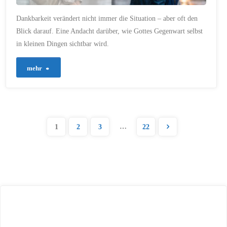
Dankbarkeit verändert nicht immer die Situation – aber oft den
Blick darauf. Eine Andacht darüber, wie Gottes Gegenwart selbst
in kleinen Dingen sichtbar wird.
"1012
mehr
–
Die
…
1
2
3
22
Kraft
Seitennummerierung
eines
dankbaren
der
Blicks"
Beiträge