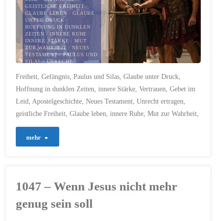
und
GEISTLICHE FREIHEIT
/
GLAUBE LEBEN
/
GLAUBE
UNTER DRUCK
/
seine
HOFFNUNG IN DUNKLEN
ZEITEN
/
INNERE RUHE
/
INNERE STÄRKE
/
MUT
Worte,
ZUR WAHRHEIT
/
NEUES
TESTAMENT
/
PAULUS UND
SILAS
/
UNRECHT
die
ERTRAGEN
/
VERTRAUEN
Freiheit, Gefängnis, Paulus und Silas, Glaube unter Druck,
6. APRIL 2025
die
Hoffnung in dunklen Zeiten, innere Stärke, Vertrauen, Gebet im
Leid, Apostelgeschichte, Neues Testament, Unrecht ertragen,
Welt
geistliche Freiheit, Glaube leben, innere Ruhe, Mut zur Wahrheit,
veränderten"
"571-
mehr
Frei,
obwohl
1047 – Wenn Jesus nicht mehr
gefangen
genug sein soll
–