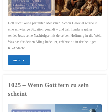
NACHFOLGE
/
NEUES
TESTAMENT
/
PROPHET
/
SENDUNG
/
VERTRAUEN
11. JULI 2026
Gott sucht keine perfekten Menschen. Schon Hesekiel wurde in
eine schwierige Situation gesandt – und Jahrhunderte später
sendet Jesus seine Nachfolger mit derselben Hoffnung in die Welt.
Was das für deinen Alltag bedeutet, erfährst du in der heutigen
KI-Andacht.
"1030
mehr
–
Gesandt
1025 – Wenn Gott fern zu sein
trotz
scheint
Gegenwind"