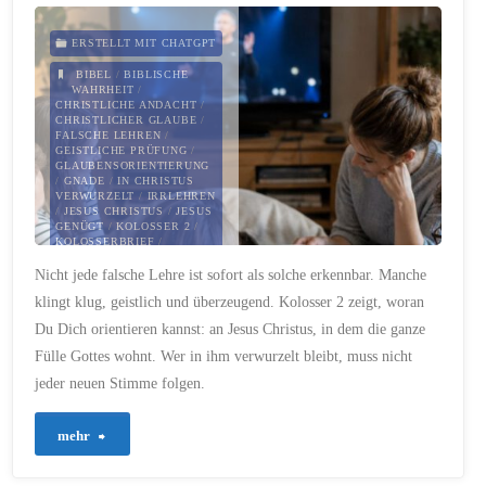
Paulus
ERSTELLT MIT CHATGPT
und
BIBEL
/
BIBLISCHE
WAHRHEIT
/
CHRISTLICHE ANDACHT
/
Silas
CHRISTLICHER GLAUBE
/
FALSCHE LEHREN
/
GEISTLICHE PRÜFUNG
/
im
GLAUBENSORIENTIERUNG
/
GNADE
/
IN CHRISTUS
VERWURZELT
/
IRRLEHREN
Gefängnis"
/
JESUS CHRISTUS
/
JESUS
GENÜGT
/
KOLOSSER 2
/
KOLOSSERBRIEF
/
UNTERSCHEIDUNGSVERMÖGEN
Nicht jede falsche Lehre ist sofort als solche erkennbar. Manche
28. JULI 2026
klingt klug, geistlich und überzeugend. Kolosser 2 zeigt, woran
Du Dich orientieren kannst: an Jesus Christus, in dem die ganze
Fülle Gottes wohnt. Wer in ihm verwurzelt bleibt, muss nicht
jeder neuen Stimme folgen.
"1047
mehr
–