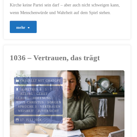
Kirche keine Partei sein darf – aber auch nicht schweigen kann,
wenn Menschenwürde und Wahrheit auf dem Spiel stehen.
"1038
mehr
–
Eine
1036 – Vertrauen, das trägt
Kirche,
die
ERSTELLT MIT CHATGPT
nicht
1. PETRUS 5
/
5
/
7
/
ALLTAG
/
GEBET
/
GLAUBE
/
HOFFNUNG
/
schweigt"
JESUS CHRISTUS
/
SORGEN
/
SPRÜCHE 3
/
VERTRAUEN
/
WEISHEIT
/
ZUVERSICHT
17. JULI 2026