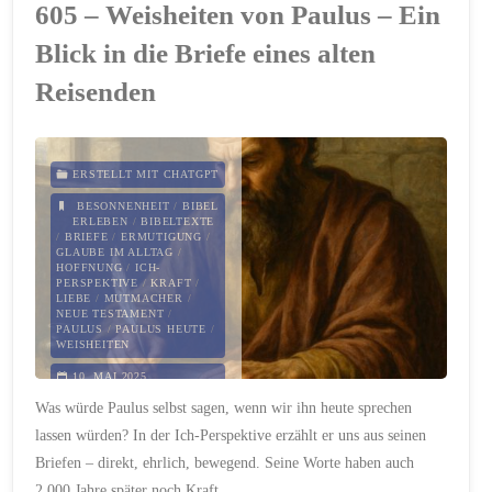
605 – Weisheiten von Paulus – Ein
Weg
Blick in die Briefe eines alten
–
Reisenden
Glaube
mit
ERSTELLT MIT CHATGPT
BESONNENHEIT
/
BIBEL
allen
ERLEBEN
/
BIBELTEXTE
/
BRIEFE
/
ERMUTIGUNG
/
GLAUBE IM ALLTAG
/
Konsequenzen"
HOFFNUNG
/
ICH-
PERSPEKTIVE
/
KRAFT
/
LIEBE
/
MUTMACHER
/
NEUE TESTAMENT
/
PAULUS
/
PAULUS HEUTE
/
WEISHEITEN
10. MAI 2025
Was würde Paulus selbst sagen, wenn wir ihn heute sprechen
lassen würden? In der Ich-Perspektive erzählt er uns aus seinen
Briefen – direkt, ehrlich, bewegend. Seine Worte haben auch
2.000 Jahre später noch Kraft.