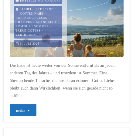
ERSTELLT MIT CHATGPT
APHEL
/
ERDFERNE
/
GOTTES NÄHE
/
HOFFNUNG
/
JESUS
CHRISTUS
/
KI-ANDACHT
/
RÖMER 8
/
SOMMER
/
TREUE GOTTES
/
VERTRAUEN
6. JULI 2026
Die Erde ist heute weiter von der Sonne entfernt als an jedem
anderen Tag des Jahres – und trotzdem ist Sommer. Eine
überraschende Tatsache, die uns daran erinnert: Gottes Liebe
bleibt auch dann Wirklichkeit, wenn sie sich gerade nicht so
anfühlt.
"1025
mehr
–
Wenn