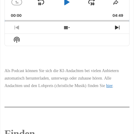
1
x
Skip
Play
Jump
Change
Share
Playback
This
Backward
Pause
Forward
00:00
Rate
04:49
Episo
Previous
Show
Next
Episode
Episodes
Episo
Show
List
Podcast
Information
Als Podcast können Sie sich die KI-Andachten bei vielen Anbietern
automatisch herunterladen, unterwegs oder zuhause hören. Alle
Andachten und den Lobpreis (christliche Musik) finden Sie
hier
.
Finden