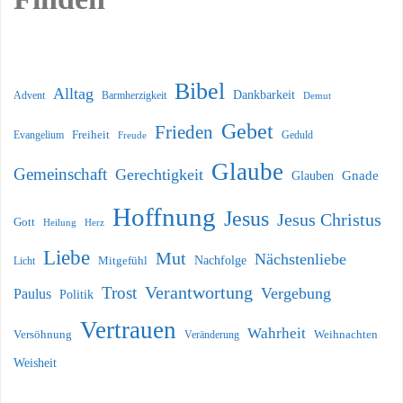
Bibel
Alltag
Dankbarkeit
Barmherzigkeit
Advent
Demut
Gebet
Frieden
Freiheit
Evangelium
Geduld
Freude
Glaube
Gemeinschaft
Gerechtigkeit
Glauben
Gnade
Hoffnung
Jesus
Jesus Christus
Gott
Heilung
Herz
Liebe
Mut
Nächstenliebe
Nachfolge
Licht
Mitgefühl
Verantwortung
Trost
Vergebung
Paulus
Politik
Vertrauen
Wahrheit
Versöhnung
Weihnachten
Veränderung
Weisheit