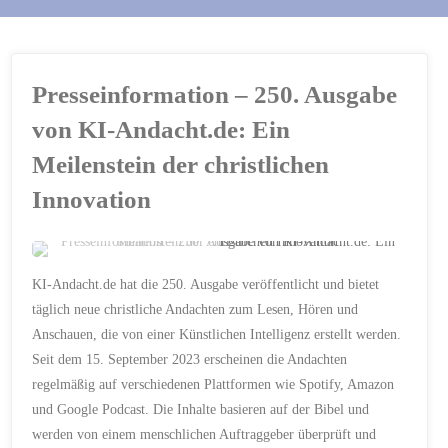
Presseinformation – 250. Ausgabe
von KI-Andacht.de: Ein
Meilenstein der christlichen
Innovation
PRESSEMITTEILUNG
KI-Andacht.de hat die 250. Ausgabe veröffentlicht und bietet
250. AUSGABE
/
BIBEL
/
täglich neue christliche Andachten zum Lesen, Hören und
CHRISTLICHE ANDACHT
/
Anschauen, die von einer Künstlichen Intelligenz erstellt werden.
KI-ANDACHT.DE
/
KÜNSTLICHE INTELLIGENZ
Seit dem 15. September 2023 erscheinen die Andachten
/
MICHAEL VOSS
/
PODCAST
/
SPIRITUELLE
regelmäßig auf verschiedenen Plattformen wie Spotify, Amazon
INNOVATION
/
SPOTIFY
/
TÄGLICHE ANDACHT
und Google Podcast. Die Inhalte basieren auf der Bibel und
20. MAI 2024
werden von einem menschlichen Auftraggeber überprüft und