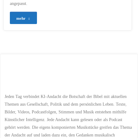
angepasst.
"Presseinformation
mehr
–
250.
Ausgabe
von
KI-
Andacht.de:
Jeden Tag verbindet KI-Andacht die Botschaft der Bibel mit aktuellen
Ein
Themen aus Gesellschaft, Politik und dem persönlichen Leben. Texte,
Bilder, Videos, Podcastfolgen, Stimmen und Musik entstehen mithilfe
Meilenstein
Künstlicher Intelligenz. Jede Andacht kann gelesen oder als Podcast
gehört werden. Die eigens komponierten Musikstücke greifen das Thema
der
der Andacht auf und laden dazu ein, den Gedanken musikalisch