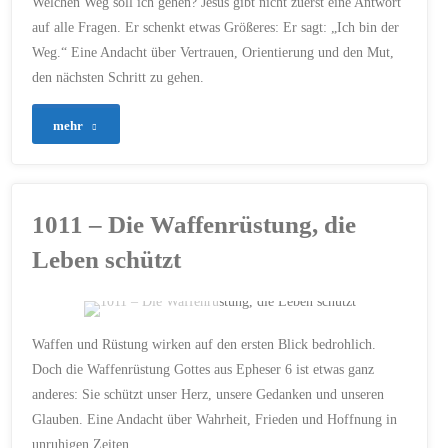
Welchen Weg soll ich gehen? Jesus gibt nicht zuerst eine Antwort
6
/
BIBEL
/
ICH BIN
auf alle Fragen. Er schenkt etwas Größeres: Er sagt: „Ich bin der
DER WEG
/
ICH-BIN-WORTE
Weg.“ Eine Andacht über Vertrauen, Orientierung und den Mut,
/
JESUS CHRISTUS
/
JOHANNES 14
/
den nächsten Schritt zu gehen.
JOHANNESEVANGELIUM
/
LEBEN
/
NACHFOLGE
/
ORIENTIERUNG
/
SOMMERREIHE
/
"1022
mehr
VERTRAUEN
/
WAHRHEIT
–
3. JULI 2026
Ich
1011 – Die Waffenrüstung, die
bin
Leben schützt
der
Weg,
ERSTELLT MIT CHATGPT
Waffen und Rüstung wirken auf den ersten Blick bedrohlich.
die
CHRISTLICHE
Doch die Waffenrüstung Gottes aus Epheser 6 ist etwas ganz
ANDACHT
/
EPHESER 6
/
anderes: Sie schützt unser Herz, unsere Gedanken und unseren
FRIEDEN
/
GEISTLICHER
Wahrheit
KAMPF
/
GLAUBE
/
Glauben. Eine Andacht über Wahrheit, Frieden und Hoffnung in
HOFFNUNG
/
JESUS
CHRISTUS
/
VERTRAUEN
/
und
unruhigen Zeiten.
WAFFENRÜSTUNG GOTTES