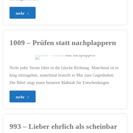
/
WAHRHEIT
das
"1011
mehr
22. JUNI 2026
Leben"
–
Die
1009 – Prüfen statt nachplappern
Waffenrüstung,
die
ERSTELLT MIT CHATGPT
Nicht jeder Strom führt in die falsche Richtung. Manchmal ist es
Leben
1.THESSALONICHER 5
/
klug mitzugehen, manchmal braucht es Mut zum Gegenhalten.
ENTSCHEIDUNGEN
/
Die Bibel zeigt einen besseren Maßstab für Entscheidungen.
GLAUBE
/
LEBENSWEG
/
schützt"
NACHFOLGE JESU
/
PRÜFT
ALLES
/
UNTERSCHEIDUNGSVERMÖGEN
"1009
mehr
/
VERTRAUEN
/
WAHRHEIT
/
WEISHEIT
–
20. JUNI 2026
Prüfen
993 – Lieber ehrlich als scheinbar
statt