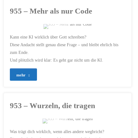
Wenn
26. APRIL 2026
955 – Mehr als nur Code
Worte
die
ERSTELLT MIT CHATGPT
Kann eine KI wirklich über Gott schreiben?
/
HINTERGRUND
/
Wirklichkeit
INFORMATION
Diese Andacht stellt genau diese Frage – und bleibt ehrlich bis
zum Ende.
BEZIEHUNG
/
BIBEL
/
verdrehen"
GLAUBE
/
GOTT
/
GOTTES
Und plötzlich wird klar: Es geht gar nicht um die KI.
WORT
/
IDENTITÄT
/
INSPIRATION
/
KÜNSTLICHE INTELLIGENZ
/
MENSCHSEIN
/
SEELE
/
"955
mehr
SINN
/
TECHNIK
/
VERTRAUEN
/
WAHRHEIT
/
–
ZWEIFEL
25. APRIL 2026
Mehr
953 – Wurzeln, die tragen
als
nur
ERSTELLT MIT CHATGPT
Was trägt dich wirklich, wenn alles andere wegbricht?
Code"
BIBEL
/
GEISTLICH