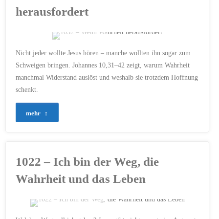
Kirche,
herausfordert
die
nicht
ERSTELLT MIT CHATGPT
Nicht jeder wollte Jesus hören – manche wollten ihn sogar zum
schweigt"
ABLEHNUNG
/
Schweigen bringen. Johannes 10,31–42 zeigt, warum Wahrheit
ANDACHT
/
BIBEL
/
manchmal Widerstand auslöst und weshalb sie trotzdem Hoffnung
GLAUBE
/
HOFFNUNG
/
JESUS CHRISTUS
/
schenkt.
JOHANNES 10
/
NACHFOLGE
/
VERTRAUEN
/
WAHRHEIT
"1032
mehr
13. JULI 2026
–
Wenn
1022 – Ich bin der Weg, die
Wahrheit
Wahrheit und das Leben
herausfordert"
ERSTELLT MIT CHATGPT