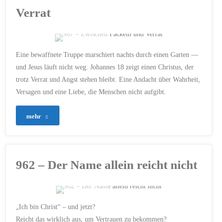
Bollerwagen
14. MAI 2026
Verrat
und
Himmel"
ERSTELLT MIT CHATGPT
Eine bewaffnete Truppe marschiert nachts durch einen Garten —
ANGST
/
BIBEL
/
und Jesus läuft nicht weg. Johannes 18 zeigt einen Christus, der
DUNKELHEIT
/
trotz Verrat und Angst stehen bleibt. Eine Andacht über Wahrheit,
ENTSCHEIDUNG
/
EVANGELIUM
/
GLAUBEN
/
Versagen und eine Liebe, die Menschen nicht aufgibt.
HOFFNUNG
/
JESUS
CHRISTUS
/
JOHANNES 18
/
KREUZ
/
MUT
/
NACHFOLGE
/
PASSION
/
"967
mehr
PETRUS
/
PILATUS
/
TREUE
/
VERGEBUNG
/
VERRAT
/
–
WAHRHEIT
7. MAI 2026
Zwischen
962 – Der Name allein reicht nicht
Fackeln
und
ERSTELLT MIT CHATGPT
„Ich bin Christ“ – und jetzt?
Verrat"
AUTHENTIZITÄT
/
Reicht das wirklich aus, um Vertrauen zu bekommen?