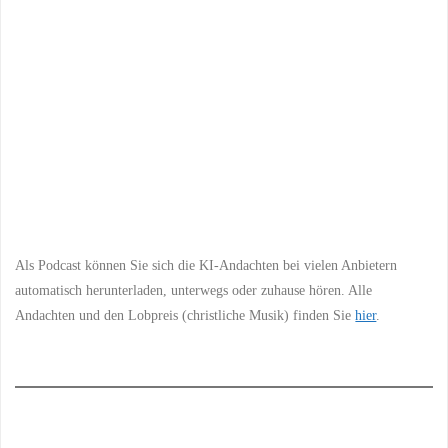
Previous
Show
Next
Episode
Episodes
Episo
Show
List
Podcast
Information
Als Podcast können Sie sich die KI-Andachten bei vielen Anbietern
automatisch herunterladen, unterwegs oder zuhause hören. Alle
Andachten und den Lobpreis (christliche Musik) finden Sie
hier
.