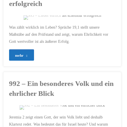
erfolgreich
nachplappern"
ERSTELLT MIT CHATGPT
Was zählt wirklich im Leben? Sprüche 19,1 stellt unsere
AUFRICHTIGKEIT
/
Maßstäbe auf den Prüfstand und zeigt, warum Ehrlichkeit vor
CHARAKTER
/
CHRISTUS
/
Gott wertvoller ist als äußerer Erfolg.
EHRLICHKEIT
/
GLAUBE IM
ALLTAG
/
GOTTES
MASSSTÄBE
/
HERZ
/
JESUS
/
JESUS CHRISTUS
/
"993
mehr
NACHFOLGE
/
SPRÜCHE 19
/
VERTRAUEN
/
WAHRHEIT
/
WEISHEIT
–
2. JUNI 2026
Lieber
992 – Ein besonderes Volk und ein
ehrlich
ehrlicher Blick
als
scheinbar
ERSTELLT MIT CHATGPT
Jeremia 2 zeigt einen Gott, der sein Volk liebt und deshalb
erfolgreich"
ANTISEMITISMUS
/
Klartext redet. Was bedeutet das für Israel heute? Und warum
BIBEL
/
CHRISTUS
/