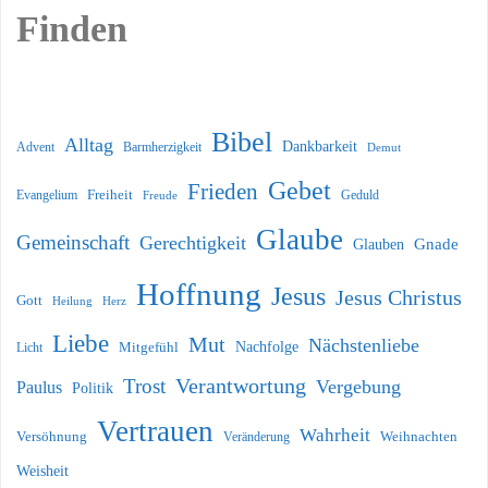
Finden
Bibel
Alltag
Dankbarkeit
Barmherzigkeit
Advent
Demut
Gebet
Frieden
Freiheit
Evangelium
Geduld
Freude
Glaube
Gemeinschaft
Gerechtigkeit
Glauben
Gnade
Hoffnung
Jesus
Jesus Christus
Gott
Heilung
Herz
Liebe
Mut
Nächstenliebe
Nachfolge
Licht
Mitgefühl
Verantwortung
Trost
Vergebung
Paulus
Politik
Vertrauen
Wahrheit
Versöhnung
Weihnachten
Veränderung
Weisheit