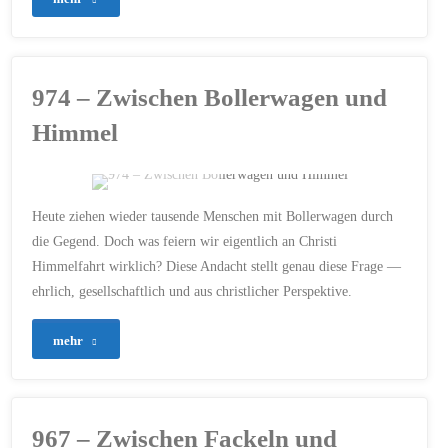
WAHRHEIT ERKENNEN
–
15. MAI 2026
Wem
974 – Zwischen Bollerwagen und
glaubst
Himmel
du
noch?"
ERSTELLT MIT CHATGPT
Heute ziehen wieder tausende Menschen mit Bollerwagen durch
ALKOHOL
/
die Gegend. Doch was feiern wir eigentlich an Christi
APOSTELGESCHICHTE
/
Himmelfahrt wirklich? Diese Andacht stellt genau diese Frage —
BIBEL
/
CHRISTI
HIMMELFAHRT
/
FAMILIE
/
ehrlich, gesellschaftlich und aus christlicher Perspektive.
FEIERTAG
/
FREIHEIT
/
GEMEINSCHAFT
/
GESELLSCHAFT
/
GLAUBE
/
HIMMEL
/
HIMMELFAHRT
"974
mehr
/
HOFFNUNG
/
JESUS
CHRISTUS
/
KIRCHE
/
–
MÄNNERFREUNDSCHAFTEN
/
MÄNNERTAG
/
VATERSEIN
/
VATERTAG
/
Zwischen
VERANTWORTUNG
/
967 – Zwischen Fackeln und
WAHRHEIT