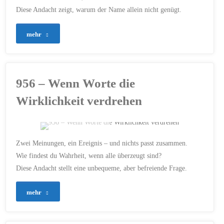
CHRISTSEIN
/
Diese Andacht zeigt, warum der Name allein nicht genügt.
EHRLICHKEIT
/
ENTSCHEIDUNG
/
GLAUBE
/
HANDELN
/
INTEGRITÄT
/
JESUS
/
KLARHEIT
/
LEBEN
"962
mehr
/
MUT
/
NACHFOLGE
/
PRÜFUNG
/
VERANTWORTUNG
/
–
WAHRHEIT
/
WORTE
Der
2. MAI 2026
956 – Wenn Worte die
Name
Wirklichkeit verdrehen
allein
reicht
ERSTELLT MIT CHATGPT
Zwei Meinungen, ein Ereignis – und nichts passt zusammen.
nicht"
BIBEL
/
DENKEN
/
Wie findest du Wahrheit, wenn alle überzeugt sind?
EHRLICHKEIT
/
Diese Andacht stellt eine unbequeme, aber befreiende Frage.
ENTSCHEIDUNG
/
GESELLSCHAFT
/
GLAUBE
/
JESUS
/
KLARHEIT
/
MEDIEN
/
NACHRICHTEN
/
"956
mehr
ORIENTIERUNG
/
VERANTWORTUNG
/
VERTRAUEN
/
–
VERWIRRUNG
/
WAHRHEIT