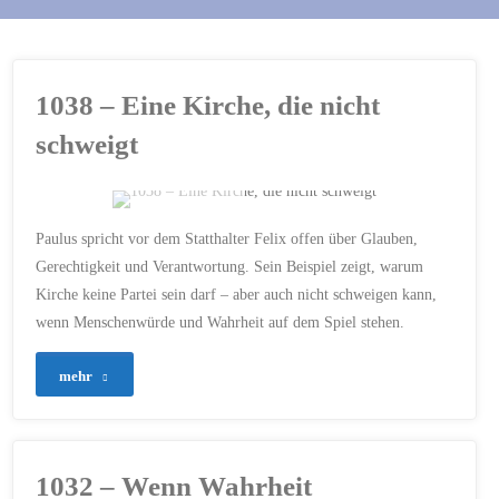
1038 – Eine Kirche, die nicht
schweigt
ERSTELLT MIT CHATGPT
Paulus spricht vor dem Statthalter Felix offen über Glauben,
APOSTELGESCHICHTE
Gerechtigkeit und Verantwortung. Sein Beispiel zeigt, warum
24
/
CHRISTLICHE STIMME
Kirche keine Partei sein darf – aber auch nicht schweigen kann,
/
GERECHTIGKEIT
/
GEWISSEN
/
JESUS
wenn Menschenwürde und Wahrheit auf dem Spiel stehen.
CHRISTUS
/
KIRCHE UND
POLITIK
/
MENSCHENWÜRDE
/
PAULUS VOR FELIX
/
"1038
mehr
POLITISCHE
VERANTWORTUNG
/
–
WAHRHEIT
19. JULI 2026
Eine
1032 – Wenn Wahrheit