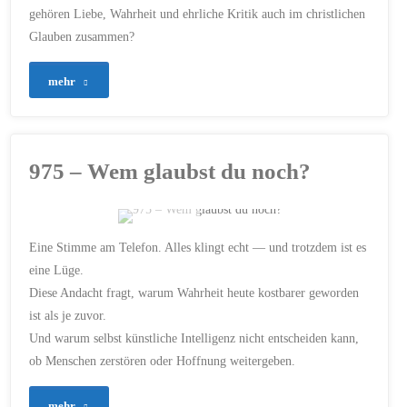
gehören Liebe, Wahrheit und ehrliche Kritik auch im christlichen
FRIEDEN
/
GERECHTIGKEIT
/
GOTTES VOLK
/
ISRAEL
/
Glauben zusammen?
JEREMIA
/
JEREMIA 2
/
JESUS
/
JESUS CHRISTUS
/
LEBENDIGE QUELLE
/
NACHFOLGE
/
PROPHETIE
/
"992
mehr
UMKEHR
/
WAHRHEIT
–
1. JUNI 2026
Ein
975 – Wem glaubst du noch?
besonderes
Volk
ERSTELLT MIT CHATGPT
Eine Stimme am Telefon. Alles klingt echt — und trotzdem ist es
und
DIGITALISIERUNG
/
eine Lüge.
EHRLICHKEIT
/
FAKE NEWS
Diese Andacht fragt, warum Wahrheit heute kostbarer geworden
/
GESELLSCHAFT
/
ein
GLAUBE
/
HOFFNUNG
/
ist als je zuvor.
JESUS CHRISTUS
/
KI
/
LICHT DER WELT
/
ehrlicher
Und warum selbst künstliche Intelligenz nicht entscheiden kann,
MANIPULATION
/
MEDIEN
/
MENSCHLICHKEIT
/
ob Menschen zerstören oder Hoffnung weitergeben.
TÄUSCHUNG
/
Blick"
TECHNOLOGIE
/
VERANTWORTUNG
/
"975
mehr
VERTRAUEN
/
WAHRHEIT
/