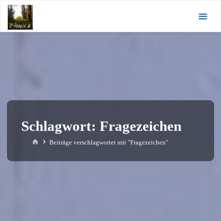
Zum
KI-
Inhalt
Andacht.de
springen
Schlagwort:
Fragezeichen
Start
Beiträge verschlagwortet mit "Fragezeichen"