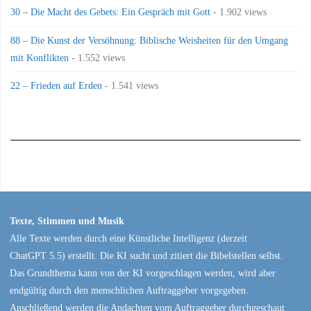
30 – Die Macht des Gebets: Ein Gespräch mit Gott
- 1.902 views
88 – Die Kunst der Versöhnung: Biblische Weisheiten für den Umgang
mit Konflikten
- 1.552 views
22 – Frieden auf Erden
- 1.541 views
Texte, Stimmen und Musik
Alle Texte werden durch eine Künstliche Intelligenz (derzeit
ChatGPT 5.5) erstellt. Die KI sucht und zitiert die Bibelstellen selbst.
Das Grundthema kann von der KI vorgeschlagen werden, wird aber
endgültig durch den menschlichen Auftraggeber vorgegeben.
Anschließend werden die Andachten vom Auftraggeber durchgeschaut