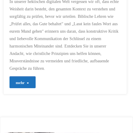
In unserer hektischen digitalen Welt vergessen wir oft, dass echte
KOMMUNIKATION
/
KONSTRUKTIV
/
KONTEXT
Weisheit darin besteht, den gesamten Kontext zu verstehen und
/
KRITIK
/
LIEBE
/
MATTHÄUS 7
/
sorgfältig zu prüfen, bevor wir urteilen. Biblische Lehren wie
MISSVERSTÄNDNISSE
/
MITGEFÜHL
/
„Prüfet alles, das Gute behaltet“ und „Lasst kein faules Wort aus
NÄCHSTENLIEBE
/
PRÄZISE
/
PRÜFET ALLES
/
eurem Mund gehen“ erinnern uns daran, dass konstruktive Kritik
REFLEXION
/
RESPEKT
/
und liebevolle Kommunikation der Schlüssel zu einem
SANFTE WORTE
/
SEGEN
/
SOZIALE MEDIEN
/
harmonischen Miteinander sind. Entdecken Sie in unserer
SPRACHE
/
TOLERANZ
/
UMGANG MITEINANDER
/
Andacht, wie christliche Prinzipien uns helfen können,
URTEIL
/
VERANTWORTUNG
/
Missverständnisse zu vermeiden und friedliche, aufbauende
VERGEBUNG
/
VERSTÄNDNIS
/
Gespräche zu führen.
VERWALTER
/
WAHRHEIT
/
WEISHEIT
/
ZORN
"283
mehr
22. JUNI 2024
–
Prüfet
alles
und