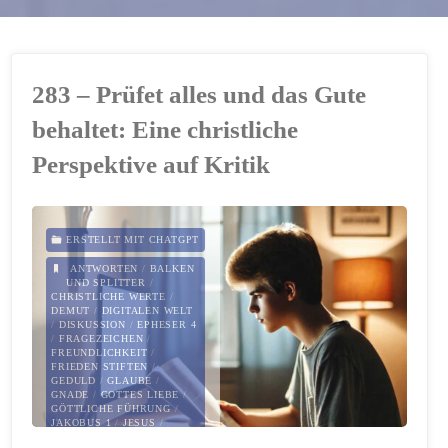
283 – Prüfet alles und das Gute
behaltet: Eine christliche
Perspektive auf Kritik
ERSTELLT MIT CHATGPT
ANTWORTEN
/
BALKEN
UND SPLITTER
/
CHRISTLICHE WERTE
/
DEMUT
/
DIGITALEN WELT
/
DISKUSSION
/
EPHESER 4
/
FRAGEZEICHEN
/
FREUNDLICHKEIT
/
FRIEDEN STIFTEN
/
GEDULD
/
GLAUBE
/
GNADE
/
GOTTES LIEBE
/
GÖTTLICHE FÜHRUNG
/
JAKOBUS 1
/
JESUS
/
KOLOSSER 4
/