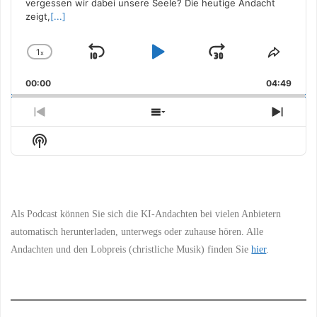
vergessen wir dabei unsere Seele? Die heutige Andacht
zeigt,
[...]
1
x
Skip
Play
Jump
Change
Share
Playback
This
Backward
Pause
Forward
00:00
Rate
04:49
Episo
Previous
Show
Next
Episode
Episodes
Episo
Show
List
Podcast
Information
Als Podcast können Sie sich die KI-Andachten bei vielen Anbietern
automatisch herunterladen, unterwegs oder zuhause hören. Alle
Andachten und den Lobpreis (christliche Musik) finden Sie
hier
.