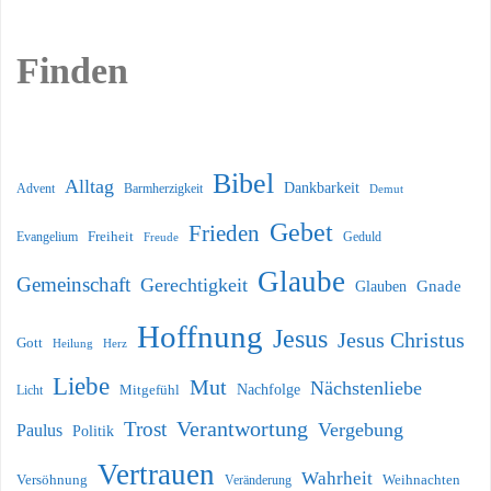
Finden
Bibel
Alltag
Dankbarkeit
Barmherzigkeit
Advent
Demut
Gebet
Frieden
Freiheit
Evangelium
Geduld
Freude
Glaube
Gemeinschaft
Gerechtigkeit
Glauben
Gnade
Hoffnung
Jesus
Jesus Christus
Gott
Heilung
Herz
Liebe
Mut
Nächstenliebe
Nachfolge
Licht
Mitgefühl
Verantwortung
Trost
Vergebung
Paulus
Politik
Vertrauen
Wahrheit
Versöhnung
Weihnachten
Veränderung