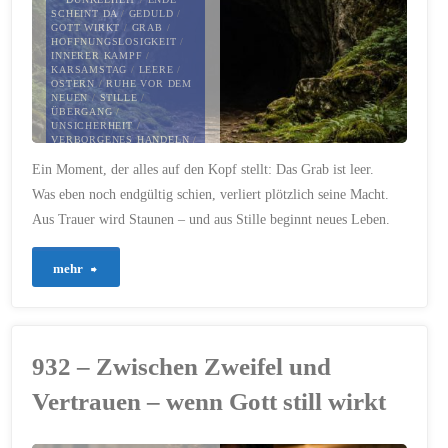
SCHEINT DA
/
GEDULD
/
GOTT WIRKT
/
GRAB
/
HOFFNUNGSLOSIGKEIT
/
INNERER KAMPF
/
KARSAMSTAG
/
LEERE
/
OSTERN
/
RUHE VOR DEM
NEUEN
/
STILLE
/
ÜBERGANG
/
UNSICHERHEIT
/
VERBORGENES HANDELN
/
VERTRAUEN
/
WARTEN
/
Ein Moment, der alles auf den Kopf stellt: Das Grab ist leer.
ZWEIFEL
/
ZWISCHENZEIT
Was eben noch endgültig schien, verliert plötzlich seine Macht.
5. APRIL 2026
Aus Trauer wird Staunen – und aus Stille beginnt neues Leben.
"935
mehr
–
Der
932 – Zwischen Zweifel und
Morgen,
Vertrauen – wenn Gott still wirkt
der