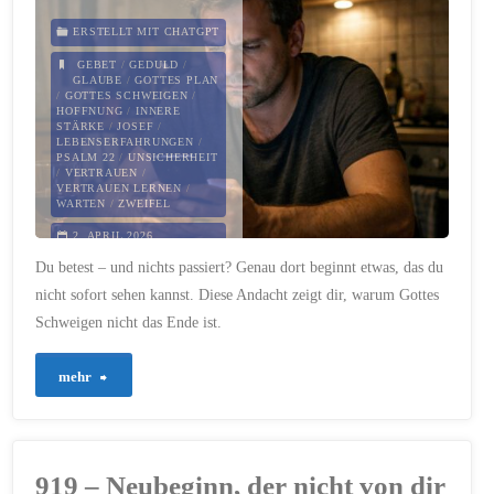
alles
ERSTELLT MIT CHATGPT
verändert"
GEBET
/
GEDULD
/
GLAUBE
/
GOTTES PLAN
/
GOTTES SCHWEIGEN
/
HOFFNUNG
/
INNERE
STÄRKE
/
JOSEF
/
LEBENSERFAHRUNGEN
/
PSALM 22
/
UNSICHERHEIT
/
VERTRAUEN
/
VERTRAUEN LERNEN
/
WARTEN
/
ZWEIFEL
2. APRIL 2026
Du betest – und nichts passiert? Genau dort beginnt etwas, das du
nicht sofort sehen kannst. Diese Andacht zeigt dir, warum Gottes
Schweigen nicht das Ende ist.
"932
mehr
–
Zwischen
919 – Neubeginn, der nicht von dir