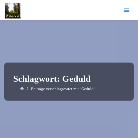
Zum
KI-
Inhalt
Andacht.de
springen
Schlagwort:
Geduld
Start
Beiträge verschlagwortet mit "Geduld"