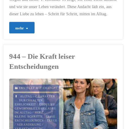
und wie sie unser Leben verändert. Diese Andacht lädt ein, aus
dieser Liebe zu leben – Schritt für Schritt, mitten im Alltag.
"951
mehr
–
Liebe,
944 – Die Kraft leiser
die
Entscheidungen
bleibt"
ERSTELLT MIT CHATGPT
ALLTAG
/
CHARAKTER
/
DURCHHALTEN
/
EHRLICHKEIT
/
GEDULD
/
GEWOHNHEITEN
/
GLAUBE
IM ALLTAG
/
HERZ
/
KLEINE SCHRITTE
/
LEISE
ENTSCHEIDUNGEN
/
TREUE
/
VERÄNDERUNG
/
VERANTWORTUNG
/