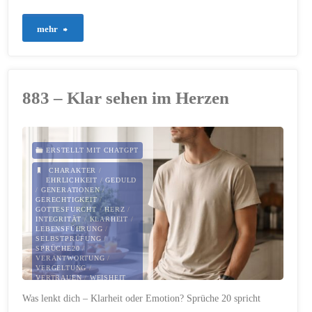
"919
mehr
–
Neubeginn,
883 – Klar sehen im Herzen
der
nicht
ERSTELLT MIT CHATGPT
von
CHARAKTER
/
EHRLICHKEIT
/
GEDULD
/
GENERATIONEN
/
dir
GERECHTIGKEIT
/
GOTTESFURCHT
/
HERZ
/
INTEGRITÄT
/
KLARHEIT
/
abhängt"
LEBENSFÜHRUNG
/
SELBSTPRÜFUNG
/
SPRÜCHE20
/
VERANTWORTUNG
/
VERGELTUNG
/
VERTRAUEN
/
WEISHEIT
Was lenkt dich – Klarheit oder Emotion? Sprüche 20 spricht
12. FEBRUAR 2026