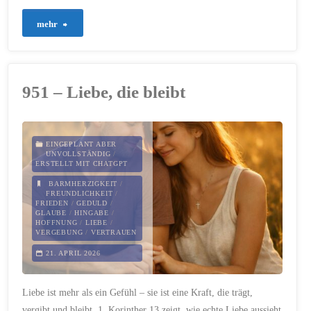
"954
mehr
–
Du
951 – Liebe, die bleibt
bist
nicht
EINGEPLANT ABER
UNVOLLSTÄNDIG
/
zu
ERSTELLT MIT CHATGPT
BARMHERZIGKEIT
/
spät"
FREUNDLICHKEIT
/
FRIEDEN
/
GEDULD
/
GLAUBE
/
HINGABE
/
HOFFNUNG
/
LIEBE
/
VERGEBUNG
/
VERTRAUEN
21. APRIL 2026
Liebe ist mehr als ein Gefühl – sie ist eine Kraft, die trägt,
vergibt und bleibt. 1. Korinther 13 zeigt, wie echte Liebe aussieht