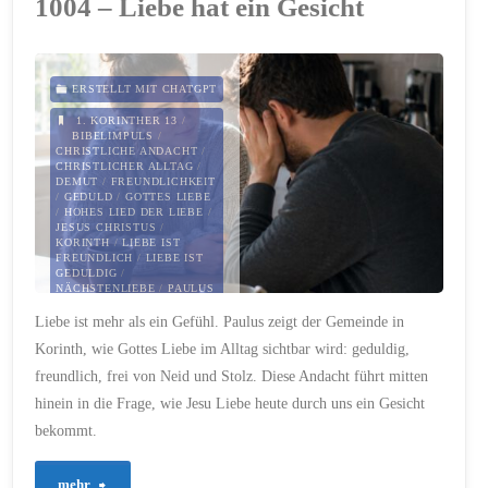
1004 – Liebe hat ein Gesicht
stärkste
Kraft"
ERSTELLT MIT CHATGPT
1. KORINTHER 13
/
BIBELIMPULS
/
CHRISTLICHE ANDACHT
/
CHRISTLICHER ALLTAG
/
DEMUT
/
FREUNDLICHKEIT
/
GEDULD
/
GOTTES LIEBE
/
HOHES LIED DER LIEBE
/
JESUS CHRISTUS
/
KORINTH
/
LIEBE IST
FREUNDLICH
/
LIEBE IST
GEDULDIG
/
NÄCHSTENLIEBE
/
PAULUS
Liebe ist mehr als ein Gefühl. Paulus zeigt der Gemeinde in
15. JUNI 2026
Korinth, wie Gottes Liebe im Alltag sichtbar wird: geduldig,
freundlich, frei von Neid und Stolz. Diese Andacht führt mitten
hinein in die Frage, wie Jesu Liebe heute durch uns ein Gesicht
bekommt.
"1004
mehr