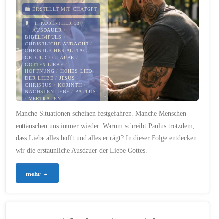
freundlich
ERSTELLT MIT CHATGPT
zu
1. KORINTHER 13
/
AUSDAUER
/
BIBELIMPULS
/
bleiben"
CHRISTLICHE ANDACHT
/
CHRISTLICHER ALLTAG
/
GEDULD
/
GLAUBE
/
GOTTES LIEBE
/
HOFFNUNG
/
HOHES LIED
DER LIEBE
/
JESUS
CHRISTUS
/
KORINTH
/
NÄCHSTENLIEBE
/
PAULUS
/
VERTRAUEN
Manche Situationen scheinen festgefahren. Manche Menschen
16. JUNI 2026
enttäuschen uns immer wieder. Warum schreibt Paulus trotzdem,
dass Liebe alles hofft und alles erträgt? In dieser Folge entdecken
wir die erstaunliche Ausdauer der Liebe Gottes.
"1005
mehr
–
Die