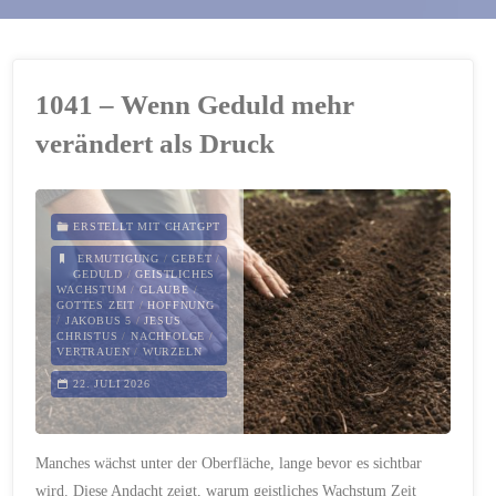
1041 – Wenn Geduld mehr
verändert als Druck
ERSTELLT MIT CHATGPT
ERMUTIGUNG
/
GEBET
/
GEDULD
/
GEISTLICHES
WACHSTUM
/
GLAUBE
/
GOTTES ZEIT
/
HOFFNUNG
/
JAKOBUS 5
/
JESUS
CHRISTUS
/
NACHFOLGE
/
VERTRAUEN
/
WURZELN
22. JULI 2026
Manches wächst unter der Oberfläche, lange bevor es sichtbar
wird. Diese Andacht zeigt, warum geistliches Wachstum Zeit