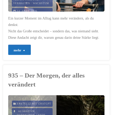
VERHALTEN
/
WACHSTUM
14. APRIL 2026
Ein kurzer Moment im Alltag kann mehr verändern, als du
denkst.
Nicht das Große entscheidet – sondern das, was niemand sieht.
Diese Andacht zeigt dir, warum genau darin deine Stärke liegt.
"944
mehr
–
Die
935 – Der Morgen, der alles
Kraft
verändert
leiser
Entscheidungen"
ERSTELLT MIT CHATGPT
AUSHALTEN
/
DUNKELHEIT
/
ENDE