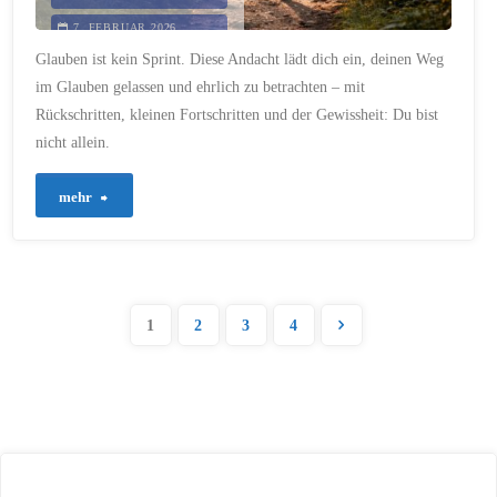
7. FEBRUAR 2026
Glauben ist kein Sprint. Diese Andacht lädt dich ein, deinen Weg
im Glauben gelassen und ehrlich zu betrachten – mit
Rückschritten, kleinen Fortschritten und der Gewissheit: Du bist
nicht allein.
"878
mehr
–
Wachsen
1
2
3
4
im
Seitennummerieru
Glauben
–
der
Schritt