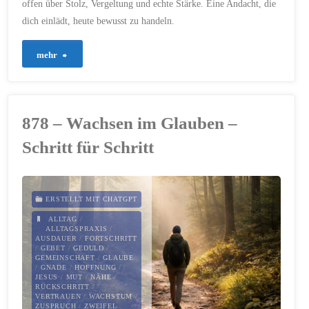
offen über Stolz, Vergeltung und echte Stärke. Eine Andacht, die
dich einlädt, heute bewusst zu handeln.
"883
mehr
–
Klar
878 – Wachsen im Glauben –
sehen
Schritt für Schritt
im
Herzen"
ERSTELLT MIT CHATGPT
ALLTAG
/
ALLTAGSPRAXIS
/
AUSDAUER
/
FORTSCHRITT
/
GEBET
/
GEDULD
/
GEMEINSCHAFT
/
GLAUBE
/
GNADE
/
HOFFNUNG
/
JESUS
/
MUT
/
NÄHE
/
RÜCKSCHRITT
/
VERTRAUEN
/
WACHSTUM
/
ZUSPRUCH
/
ZWEIFEL