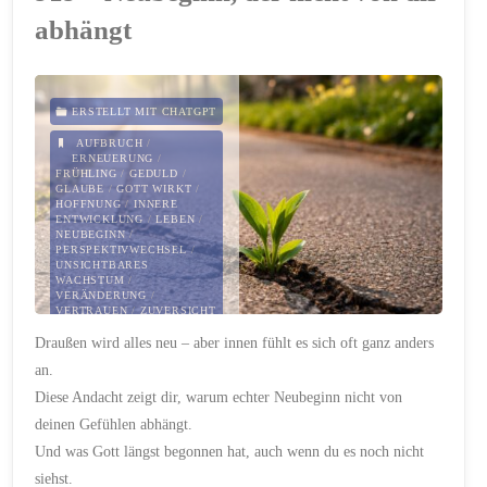
Zweifel
abhängt
und
Vertrauen
ERSTELLT MIT CHATGPT
–
AUFBRUCH
/
ERNEUERUNG
/
FRÜHLING
/
GEDULD
/
wenn
GLAUBE
/
GOTT WIRKT
/
HOFFNUNG
/
INNERE
ENTWICKLUNG
/
LEBEN
/
Gott
NEUBEGINN
/
PERSPEKTIVWECHSEL
/
UNSICHTBARES
still
WACHSTUM
/
VERÄNDERUNG
/
VERTRAUEN
/
ZUVERSICHT
wirkt"
Draußen wird alles neu – aber innen fühlt es sich oft ganz anders
20. MÄRZ 2026
an.
Diese Andacht zeigt dir, warum echter Neubeginn nicht von
deinen Gefühlen abhängt.
Und was Gott längst begonnen hat, auch wenn du es noch nicht
siehst.