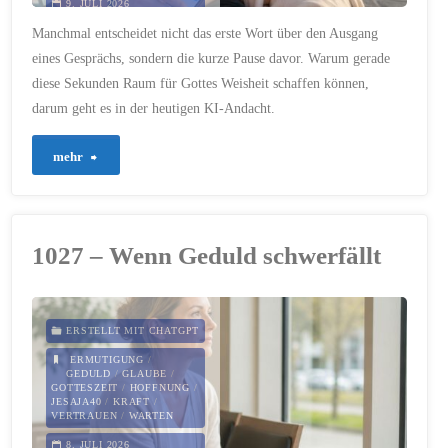
9. JULI 2026
Manchmal entscheidet nicht das erste Wort über den Ausgang
eines Gesprächs, sondern die kurze Pause davor. Warum gerade
diese Sekunden Raum für Gottes Weisheit schaffen können,
darum geht es in der heutigen KI-Andacht.
"1028
mehr
–
Die
1027 – Wenn Geduld schwerfällt
Pause
vor
ERSTELLT MIT CHATGPT
der
ERMUTIGUNG
/
GEDULD
/
GLAUBE
/
GOTTESZEIT
/
HOFFNUNG
/
Antwort"
JESAJA40
/
KRAFT
/
VERTRAUEN
/
WARTEN
8. JULI 2026