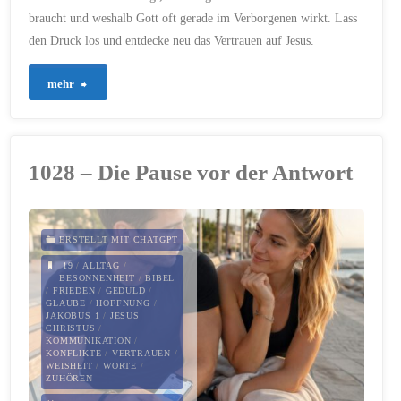
braucht und weshalb Gott oft gerade im Verborgenen wirkt. Lass
den Druck los und entdecke neu das Vertrauen auf Jesus.
"1041
mehr
–
Wenn
1028 – Die Pause vor der Antwort
Geduld
mehr
ERSTELLT MIT CHATGPT
verändert
19
/
ALLTAG
/
BESONNENHEIT
/
BIBEL
/
FRIEDEN
/
GEDULD
/
als
GLAUBE
/
HOFFNUNG
/
JAKOBUS 1
/
JESUS
CHRISTUS
/
Druck"
KOMMUNIKATION
/
KONFLIKTE
/
VERTRAUEN
/
WEISHEIT
/
WORTE
/
ZUHÖREN