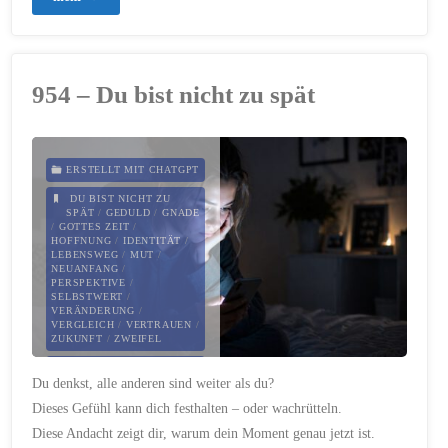
–
Liebe
954 – Du bist nicht zu spät
hat
ein
ERSTELLT MIT CHATGPT
Gesicht"
DU BIST NICHT ZU
SPÄT
/
GEDULD
/
GNADE
/
GOTTES ZEIT
/
HOFFNUNG
/
IDENTITÄT
/
LEBENSWEG
/
MUT
/
NEUANFANG
/
PERSPEKTIVE
/
SELBSTWERT
/
VERÄNDERUNG
/
VERGLEICH
/
VERTRAUEN
/
ZUKUNFT
/
ZWEIFEL
24. APRIL 2026
Du denkst, alle anderen sind weiter als du?
Dieses Gefühl kann dich festhalten – oder wachrütteln.
Diese Andacht zeigt dir, warum dein Moment genau jetzt ist.