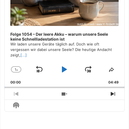
Folge 1054 – Der leere Akku – warum unsere Seele
keine Schnellladestation ist
Wir laden unsere Geräte täglich auf. Doch wie oft
vergessen wir dabei unsere Seele? Die heutige Andacht
zeigt,
[...]
1
x
Skip
Play
Jump
Change
Share
Playback
This
Backward
Pause
Forward
00:00
Rate
04:49
Episo
Previous
Show
Next
Episode
Episodes
Episo
Show
List
Podcast
Information