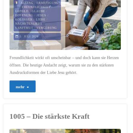
ALLTAG
/
ERMUTIGUNG
/
FREUNDLICHKEIT
/
GEDULD
/
GLAUBE
/
HOFFNUNG
/
JESUS
/
KOLOSSER
/
LIEBE
/
NÄCHSTENLIEBE
/
SANFTMUT
/
VERGEBUNG
5. JULI 2026
Freundlichkeit wirkt oft unscheinbar – und doch kann sie Herzen
öffnen. Die heutige Andacht zeigt, warum sie zu den stärksten
Ausdrucksformen der Liebe Jesu gehört.
"1024
mehr
–
Der
1005 – Die stärkste Kraft
Mut,