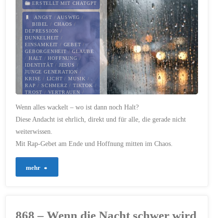
ERSTELLT MIT CHATGPT
Maß"
ANGST
/
AUSWEG
/
BIBEL
/
CHAOS
/
DEPRESSION
/
DUNKELHEIT
/
EINSAMKEIT
/
GEBET
/
GEBORGENHEIT
/
GLAUBE
/
HALT
/
HOFFNUNG
/
IDENTITÄT
/
JESUS
/
JUNGE GENERATION
/
KRISE
/
LICHT
/
MUSIK
/
RAP
/
SCHMERZ
/
TIKTOK
/
TROST
/
VERTRAUEN
/
ZUKUNFT
/
Wenn alles wackelt – wo ist dann noch Halt?
ZUSAMMENHALT
Diese Andacht ist ehrlich, direkt und für alle, die gerade nicht
29. JANUAR 2026
weiterwissen.
Mit Rap-Gebet am Ende und Hoffnung mitten im Chaos.
"869
mehr
–
Hoffnung,
868 – Wenn die Nacht schwer wird