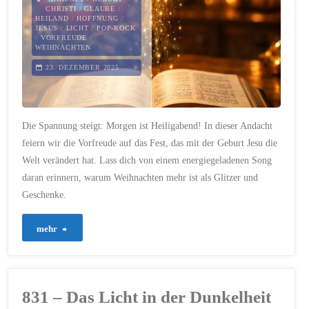
CHRISTI
/
GLAUBE
/
HEILAND
/
HOFFNUNG
/
den
JESUS
/
LICHT
/
POP-ROCK
/
VORFREUDE
/
WEIHNACHTEN
Fremden"
23. DEZEMBER 2025
Die Spannung steigt: Morgen ist Heiligabend! In dieser Andacht
feiern wir die Vorfreude auf das Fest, das mit der Geburt Jesu die
Welt verändert hat. Lass dich von einem energiegeladenen Song
daran erinnern, warum Weihnachten mehr ist als Glitzer und
Geschenke.
"832
mehr
–
Vorfreude
831 – Das Licht in der Dunkelheit