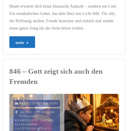
MUSIK UND GOTT
/
Heute erwartet dich keine klassische Andacht – sondern ein Lied.
MUSIKFORMAT
/
MUT
/
POSITIVER GLAUBE
/
Ein musikalisches Gebet, das dein Herz mit Licht füllt. Für alle,
RADIOANDACHT
/
SEGEN
/
VERTRAUEN
/
ZUVERSICHT
die Hoffnung suchen, Freude brauchen und einfach mal wieder
20. JANUAR 2026
einen guten Song für die Seele hören wollen.
"860
mehr
–
Freude
846 – Gott zeigt sich auch den
in
Fremden
jedem
Ton"
ERSTELLT MIT CHATGPT
ALLTAG UND GLAUBE
/
EPIPHANIAS
/
EVANGELISCH
/
FREMDE
WILLKOMMEN
/
GASTFREUNDSCHAFT
/