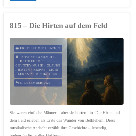
–
Das
815 – Die Hirten auf dem Feld
Licht
der
ERSTELLT MIT CHATGPT
Welt"
ADVENT
/
ANDACHT
/
BETHLEHEM
/
COUNTRY-MUSIK
/
GLAUBE
/
HIRTEN
/
KRIPPE
/
LICHT
/
LUKAS 2
/
MUSIKSTÜCK
6. DEZEMBER 2025
Sie waren einfache Männer – aber sie hörten hin. Die Hirten auf
dem Feld erleben als Erste das Wunder von Bethlehem. Diese
musikalische Andacht erzählt ihre Geschichte – lebendig,
bodenständig, voller Hoffnung.