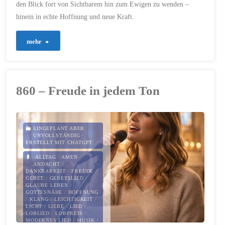
den Blick fort von Sichtbarem hin zum Ewigen zu wenden –
24. JANUAR 2026
hinein in echte Hoffnung und neue Kraft.
"864
mehr
–
Wenn
860 – Freude in jedem Ton
das
Licht
EINGEPLANT ABER
UNVOLLSTÄNDIG
/
aus
ERSTELLT MIT CHATGPT
ALLTAG
/
AMEN
/
der
ANDACHT
/
DANKBARKEIT
/
FREUDE
/
GEBET
/
GEBETSLIED
/
Zerbrochenheit
GLAUBE LEBEN
/
GOTTESNÄHE
/
HOFFNUNG
/
KLANG
/
LEICHTIGKEIT
/
scheint"
LICHT
/
LIEBE
/
LIED
/
LOBLIED
/
LOBPREIS
/
MODERNES LIED
/
MUSIK
/