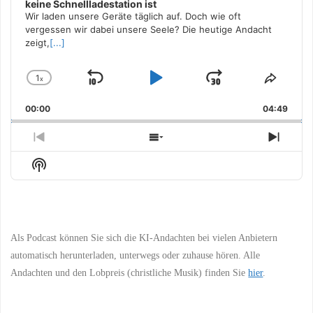
keine Schnellladestation ist
Wir laden unsere Geräte täglich auf. Doch wie oft
vergessen wir dabei unsere Seele? Die heutige Andacht
zeigt,
[...]
1
x
Skip
Play
Jump
Change
Share
Playback
This
Backward
Pause
Forward
00:00
Rate
04:49
Episo
Previous
Show
Next
Episode
Episodes
Episo
Show
List
Podcast
Information
Als Podcast können Sie sich die KI-Andachten bei vielen Anbietern
automatisch herunterladen, unterwegs oder zuhause hören. Alle
Andachten und den Lobpreis (christliche Musik) finden Sie
hier
.