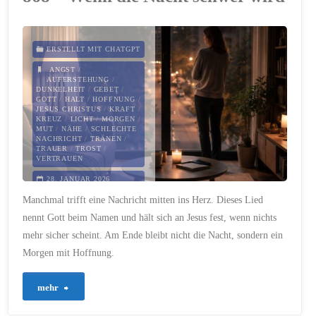
wenn
alles
ERSTELLT MIT CHATGPT
bricht"
ANGST
/
AUFERSTEHUNG
/
DUNKELHEIT
/
GEBET
/
GOTT
/
HALT
/
HOFFNUNG
/
JESUS CHRISTUS
/
KRAFT
/
KREUZ
/
LICHT
/
MORGEN
/
MUT
/
NÄHE
/
SCHLECHTE
NACHRICHT
/
TRÄNEN
/
TRAUER
/
TROST
/
VERTRAUEN
28. JANUAR 2026
Manchmal trifft eine Nachricht mitten ins Herz. Dieses Lied
nennt Gott beim Namen und hält sich an Jesus fest, wenn nichts
mehr sicher scheint. Am Ende bleibt nicht die Nacht, sondern ein
Morgen mit Hoffnung.
"868
mehr
–