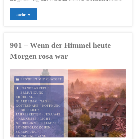
"1034
mehr
–
Ein
901 – Wenn der Himmel heute
Schritt
Morgen rosa war
genügt"
ERSTELLT MIT CHATGPT
DANKBARKEIT
/
ERMUTIGUNG
/
FRÜHLING
/
GLAUBEIMALLTAG
/
GOTTESNÄHE
/
HOFFNUNG
/
HOHESLIED2
/
JAHRESZEITEN
/
JESAJA43
/
KROKUSSE
/
LICHT
/
NEUBEGINN
/
PSALM118
/
SCHNEEGLÖCKCHEN
/
SCHÖPFUNG
/
SONNENAUFGANG
/