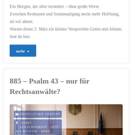
ZUVERSICHT
Ein Morgen, der alles verändert – ohne große Worte.
2. MÄRZ 2026
Zwischen Krokussen und Sonnenaufgang steckt mehr Hoffnung,
als wir ahnen.
Warum dieser 2. März ein kleines Versprechen Gottes sein könnte,
liest du hier.
"901
mehr
–
Wenn
885 – Psalm 43 – nur für
der
Rechtsanwälte?
Himmel
heute
ERSTELLT MIT CHATGPT
Morgen
GEBET
/
GERECHTIGKEIT
/
GOTT
ALS RICHTER
/
HERZ
rosa