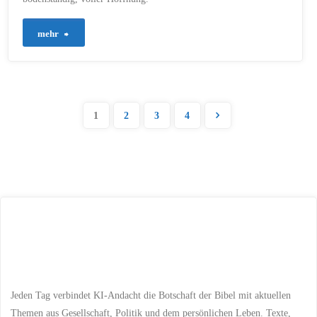
"815
mehr
–
Die
1
2
3
4
Hirten
Seitennummerieru
auf
dem
der
Feld"
Beiträge
Jeden Tag verbindet KI-Andacht die Botschaft der Bibel mit aktuellen
Themen aus Gesellschaft, Politik und dem persönlichen Leben. Texte,