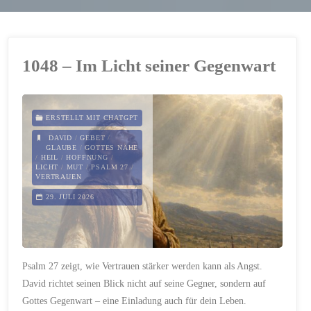
1048 – Im Licht seiner Gegenwart
ERSTELLT MIT CHATGPT
DAVID
/
GEBET
/
GLAUBE
/
GOTTES NÄHE
/
HEIL
/
HOFFNUNG
/
LICHT
/
MUT
/
PSALM 27
/
VERTRAUEN
29. JULI 2026
Psalm 27 zeigt, wie Vertrauen stärker werden kann als Angst.
David richtet seinen Blick nicht auf seine Gegner, sondern auf
Gottes Gegenwart – eine Einladung auch für dein Leben.