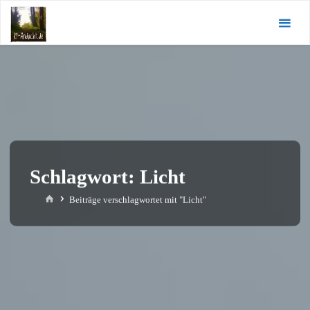
Zum
KI-
Inhalt
Andacht.de
springen
Schlagwort:
Licht
Start
Beiträge verschlagwortet mit "Licht"