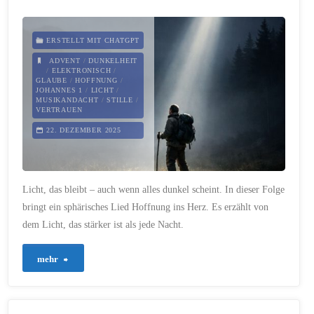
auf
das
ERSTELLT MIT CHATGPT
Fest"
ADVENT
/
DUNKELHEIT
/
ELEKTRONISCH
/
GLAUBE
/
HOFFNUNG
/
JOHANNES 1
/
LICHT
/
MUSIKANDACHT
/
STILLE
/
VERTRAUEN
22. DEZEMBER 2025
Licht, das bleibt – auch wenn alles dunkel scheint. In dieser Folge
bringt ein sphärisches Lied Hoffnung ins Herz. Es erzählt von
dem Licht, das stärker ist als jede Nacht.
"831
mehr
–
Das