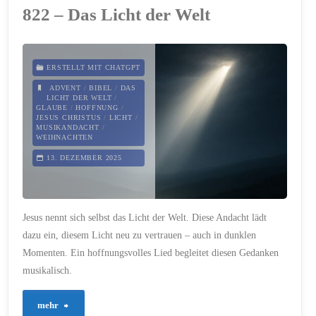
822 – Das Licht der Welt
Licht
in
ERSTELLT MIT CHATGPT
der
ADVENT
/
BIBEL
/
DAS
LICHT DER WELT
/
GLAUBE
/
HOFFNUNG
/
Dunkelheit"
JESUS CHRISTUS
/
LICHT
/
MUSIKANDACHT
/
WEIHNACHTEN
13. DEZEMBER 2025
Jesus nennt sich selbst das Licht der Welt. Diese Andacht lädt
dazu ein, diesem Licht neu zu vertrauen – auch in dunklen
Momenten. Ein hoffnungsvolles Lied begleitet diesen Gedanken
musikalisch.
"822
mehr