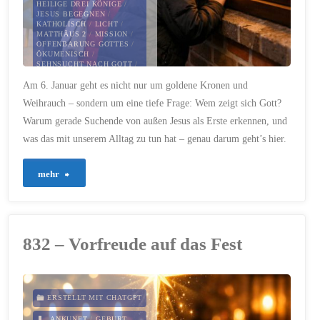
HEILIGE DREI KÖNIGE
/
JESUS BEGEGNEN
/
KATHOLISCH
/
LICHT
/
MATTHÄUS 2
/
MISSION
/
OFFENBARUNG GOTTES
/
ÖKUMENISCH
/
SEHNSUCHT NACH GOTT
/
STERN VON BETHLEHEM
/
Am 6. Januar geht es nicht nur um goldene Kronen und
SUCHENDE FINDEN GOTT
Weihrauch – sondern um eine tiefe Frage: Wem zeigt sich Gott?
6. JANUAR 2026
Warum gerade Suchende von außen Jesus als Erste erkennen, und
was das mit unserem Alltag zu tun hat – genau darum geht’s hier.
"846
mehr
–
Gott
832 – Vorfreude auf das Fest
zeigt
sich
ERSTELLT MIT CHATGPT
auch
ANKUNFT
/
GEBURT