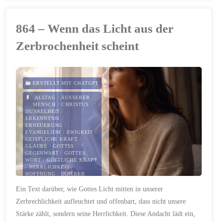
Wenn
864 – Wenn das Licht aus der
die
Zerbrochenheit scheint
Nacht
schwer
ERSTELLT MIT CHATGPT
wird"
ALLTAG
/
ÄUSSERER M
ENSCH
/
CHRISTUS
/
DUNKELHEIT
/
ERKENNTNIS
/
ERNEUERUNG
/
EVANGELIUM
/
EWIGKEIT
/
GEISTLICHE KRAFT
/
GLAUBE
/
GOTTES
GEGENWART
/
GOTTES
WORT
/
GÖTTLICHE KRAFT
/
HERRLICHKEIT
/
HOFFNUNG
/
INNERER
MENSCH
/
LEIDEN
/
LICHT
Ein Text darüber, wie Gottes Licht mitten in unserer
/
OFFENBARUNG
/
PAULUS
/
SCHWACHHEIT
/
TREUE
/
Zerbrechlichkeit aufleuchtet und offenbart, dass nicht unsere
VERTRAUEN
/
ZERBRECHLICHKEIT
/
Stärke zählt, sondern seine Herrlichkeit. Diese Andacht lädt ein,
ZEUGNIS