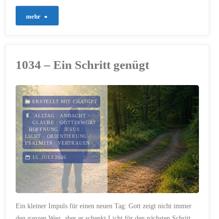
"1048
mehr
–
Im
1034 – Ein Schritt genügt
Licht
seiner
ERSTELLT MIT CHATGPT
Gegenwart"
ALLTAG
/
ANDACHT
/
GLAUBE
/
GOTTESWORT
/
HOFFNUNG
/
JESUS
/
LICHT
/
ORIENTIERUNG
/
PSALM119
/
VERTRAUEN
15. JULI 2026
Ein kleiner Impuls für einen neuen Tag: Gott zeigt nicht immer
den ganzen Weg, aber er schenkt Licht für den nächsten Schritt.