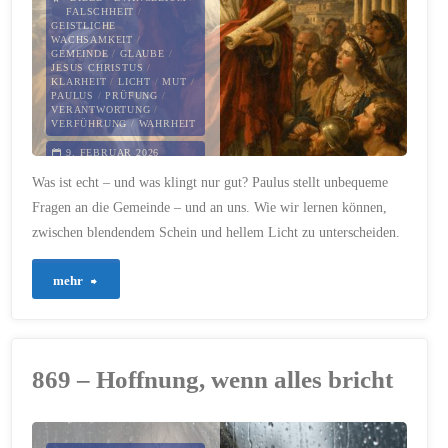
FALSCHHEIT
/
GEISTLICHE
für
WACHSAMKEIT
/
GEMEINDE
/
GLAUBE
/
JESUS CHRISTUS
/
Rechtsanwälte?"
KLARHEIT
/
LICHT
/
MUT
/
PAULUS
/
PRÜFUNG
/
VERANTWORTUNG
/
VERFÜHRUNG
/
WAHRHEIT
9. FEBRUAR 2026
Was ist echt – und was klingt nur gut? Paulus stellt unbequeme
Fragen an die Gemeinde – und an uns. Wie wir lernen können,
zwischen blendendem Schein und hellem Licht zu unterscheiden.
"880
mehr
–
Über
869 – Hoffnung, wenn alles bricht
Mut
und