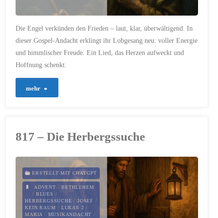
Die Engel verkünden den Frieden – laut, klar, überwältigend. In
dieser Gospel-Andacht erklingt ihr Lobgesang neu: voller Energie
und himmlischer Freude. Ein Lied, das Herzen aufweckt und
Hoffnung schenkt.
"819
mehr
–
Der
817 – Die Herbergssuche
Lobgesang
der
ERSTELLT MIT CHATGPT
Engel"
ADVENT
/
BETHLEHEM
/
BLUES
/
HERBERGSSUCHE
/
JOSEF
/
KEIN RAUM
/
LUKAS 2
/
MARIA
/
MUSIKANDACHT
/