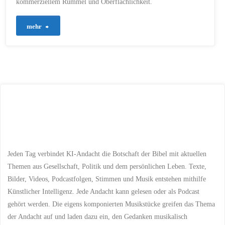
kommerziellem Rummel und Oberflächlichkeit.
WEIHNACHTEN
/
WEIHNACHTSBOTSCHAFT
/
WEIHNACHTSERFAHRUNG
/
"95
mehr
WEIHNACHTSERLEBNIS
/
WEIHNACHTSFEIER
/
WEIHNACHTSFEIERN
/
–
WEIHNACHTSFEST
/
WEIHNACHTSGESCHICHTE
/
WEIHNACHTSLEHREN
/
Die
WEIHNACHTSMANN
/
WEIHNACHTSPREDIGT
/
WEIHNACHTSSYMBOLE
/
wahre
WEIHNACHTSTRADITIONEN
/
WEIHNACHTSWERTE
/
WEIHNACHTSZEIT
Bedeutung
18. DEZEMBER 2023
des
Weihnachtsmanns
Jeden Tag verbindet KI-Andacht die Botschaft der Bibel mit aktuellen
und
Themen aus Gesellschaft, Politik und dem persönlichen Leben. Texte,
Bilder, Videos, Podcastfolgen, Stimmen und Musik entstehen mithilfe
des
Künstlicher Intelligenz. Jede Andacht kann gelesen oder als Podcast
gehört werden. Die eigens komponierten Musikstücke greifen das Thema
Christkinds:
der Andacht auf und laden dazu ein, den Gedanken musikalisch