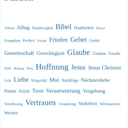
Bibel
Alltag
Dankbarkeit
Barmherzigkeit
Advent
Demut
Gebet
Frieden
Freiheit
Evangelium
Geduld
Freude
Glaube
Gemeinschaft
Gerechtigkeit
Glauben
Gnade
Hoffnung
Jesus
Jesus Christus
Gott
Heilung
Herz
Liebe
Mut
Nächstenliebe
Nachfolge
Licht
Mitgefühl
Verantwortung
Trost
Vergebung
Paulus
Politik
Vertrauen
Wahrheit
Versöhnung
Weihnachten
Veränderung
Weisheit