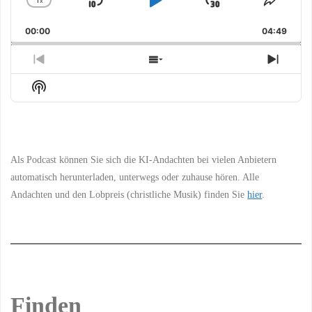
x
Skip
Play
Jump
Change
Share
Playback
This
Backward
Pause
Forward
00:00
Rate
04:49
Episo
Previous
Show
Next
Episode
Episodes
Episo
Show
List
Podcast
Information
Als Podcast können Sie sich die KI-Andachten bei vielen Anbietern
automatisch herunterladen, unterwegs oder zuhause hören. Alle
Andachten und den Lobpreis (christliche Musik) finden Sie
hier
.
Finden