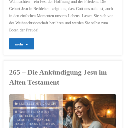
Weihnachten – ein Fest der Hoffnung und des Friedens. Die
Geburt Jesu in Bethlehem zeigt uns, dass Gott uns nahe ist, auch
in den einfachen Momenten unseres Lebens. Lassen Sie sich von
der Weihnachtsbotschaft berühren und werden Sie selbst zum
Boten der Freude!
"469
mehr
–
Das
265 – Die Ankündigung Jesu im
Licht
Alten Testament
von
Bethlehem:
ERSTELLT MIT CHATGPT
Hoffnung
ALTES TESTAMENT
/
BETHLEHEM
/
ERLÖSER
/
GEBURT
/
IMMANUEL
/
für
JESAJA
/
JESUS CHRISTUS
/
JUNGFRAU
/
MICHA
/