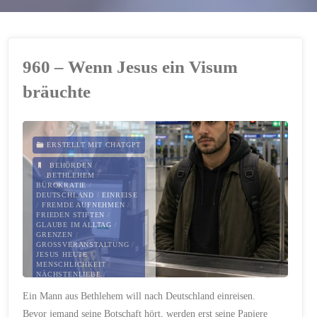
960 – Wenn Jesus ein Visum
bräuchte
ERSTELLT MIT CHATGPT
BEHÖRDEN
/
BETHLEHEM
/
BÜROKRATIE
/
DEUTSCHLAND
/
EINREISE
/
FREMDE AUFNEHMEN
/
FRIEDEN STIFTEN
/
GLAUBE IM ALLTAG
/
GRENZEN
/
GROSSVERANSTALTUNG
/
JESUS HEUTE
/
MENSCHLICHKEIT
/
NÄCHSTENLIEBE
/
PALÄSTINENSER
/
Ein Mann aus Bethlehem will nach Deutschland einreisen.
SCHENGEN-VISUM
/
VERANTWORTUNG
/
VISUM
Bevor jemand seine Botschaft hört, werden erst seine Papiere
/
WÜRDE