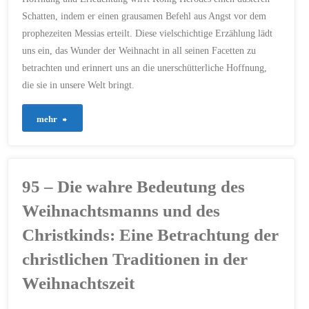
Schatten, indem er einen grausamen Befehl aus Angst vor dem
prophezeiten Messias erteilt. Diese vielschichtige Erzählung lädt
uns ein, das Wunder der Weihnacht in all seinen Facetten zu
betrachten und erinnert uns an die unerschütterliche Hoffnung,
die sie in unsere Welt bringt.
"98
mehr
–
Ein
95 – Die wahre Bedeutung des
Sternenweg
Weihnachtsmanns und des
und
Christkinds: Eine Betrachtung der
christlichen Traditionen in der
ein
Weihnachtszeit
Traum: