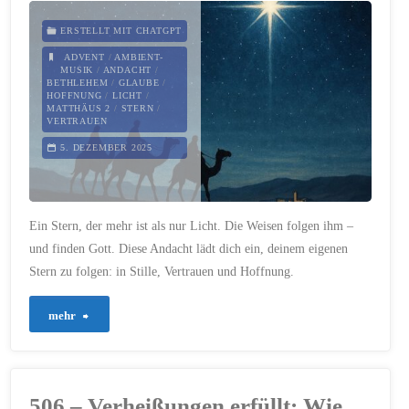
auf
ERSTELLT MIT CHATGPT
dem
ADVENT
/
AMBIENT-
MUSIK
/
ANDACHT
/
BETHLEHEM
/
GLAUBE
/
Feld"
HOFFNUNG
/
LICHT
/
MATTHÄUS 2
/
STERN
/
VERTRAUEN
5. DEZEMBER 2025
Ein Stern, der mehr ist als nur Licht. Die Weisen folgen ihm –
und finden Gott. Diese Andacht lädt dich ein, deinem eigenen
Stern zu folgen: in Stille, Vertrauen und Hoffnung.
"814
mehr
–
Der
506 – Verheißungen erfüllt: Wie