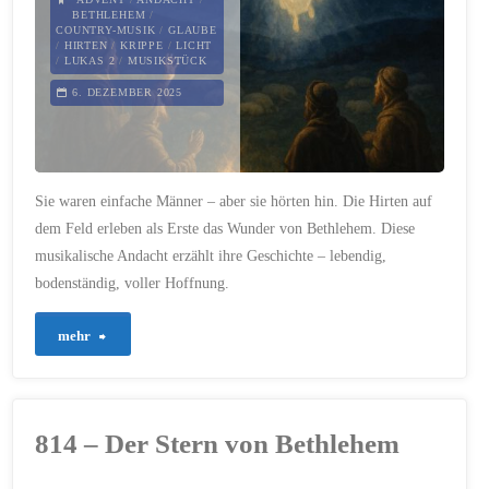
BETHLEHEM
/
COUNTRY-MUSIK
/
GLAUBE
/
HIRTEN
/
KRIPPE
/
LICHT
/
LUKAS 2
/
MUSIKSTÜCK
6. DEZEMBER 2025
Sie waren einfache Männer – aber sie hörten hin. Die Hirten auf
dem Feld erleben als Erste das Wunder von Bethlehem. Diese
musikalische Andacht erzählt ihre Geschichte – lebendig,
bodenständig, voller Hoffnung.
"815
mehr
–
Die
814 – Der Stern von Bethlehem
Hirten