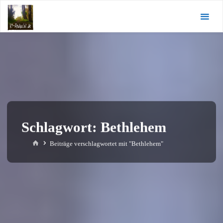
Zum
KI-
Inhalt
Andacht.de
springen
Schlagwort:
Bethlehem
Start
Beiträge verschlagwortet mit "Bethlehem"