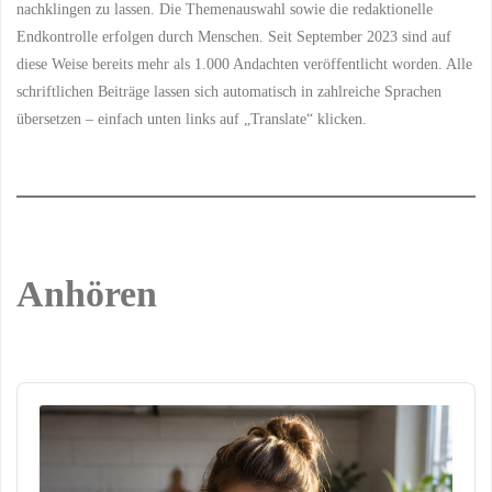
Eine
nachklingen zu lassen. Die Themenauswahl sowie die redaktionelle
Endkontrolle erfolgen durch Menschen. Seit September 2023 sind auf
Betrachtung
diese Weise bereits mehr als 1.000 Andachten veröffentlicht worden. Alle
der
schriftlichen Beiträge lassen sich automatisch in zahlreiche Sprachen
übersetzen – einfach unten links auf „Translate“ klicken.
christlichen
Traditionen
in
der
Anhören
Weihnachtszeit"
Audio
Player