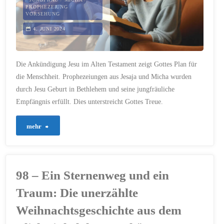
PROPHEZEIUNG
/
die
VORSEHUNG
4. JUNI 2024
Welt"
Die Ankündigung Jesu im Alten Testament zeigt Gottes Plan für
die Menschheit. Prophezeiungen aus Jesaja und Micha wurden
durch Jesu Geburt in Bethlehem und seine jungfräuliche
Empfängnis erfüllt. Dies unterstreicht Gottes Treue.
"265
mehr
–
Die
98 – Ein Sternenweg und ein
Ankündigung
Traum: Die unerzählte
Jesu
Weihnachtsgeschichte aus dem