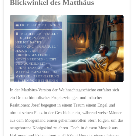
Blickwinkel des Matthäus
im
Alten
Testament"
ERSTELLT MIT CHATGPT
BETHLEHEM
/
ENGEL
/
GLAUBEN
/
GOLD
/
HEILIGE NACHT
/
HOFFNUNG
/
IMMANUEL
/
JESAJA
/
JOSEF
/
KIRCHENGEMEINDE
/
KÖNIG HERODES
/
LICHT
UND DUNKELHEIT
/
LUKAS-EVANGELIUM
/
MATTHÄUS-EVANGELIUM
/
MYRRHE
/
PROPHEZEIUNG
/
STERN VON BETHLEHEM
/
TRAUM
/
WEIHNACHTEN
/
In der Matthäus-Version der Weihnachtsgeschichte entfaltet sich
WEIHNACHTSGESCHICHTE
/
WEIHNACHTSWUNDER
/
ein Drama himmlischer Prophezeiungen und irdischer
WEIHRAUCH
/
WEISE AUS
DEM MORGENLAND
Reaktionen: Josef begegnet in einem Traum einem Engel und
21. DEZEMBER 2023
nimmt seinen Platz in der Geschichte ein, während weise Männer
aus dem Morgenland einem geheimnisvollen Stern folgen, um das
neugeborene Königskind zu ehren. Doch in diesem Mosaik aus
Hoffnung und Erleuchtung wirft König Herodes einen düsteren