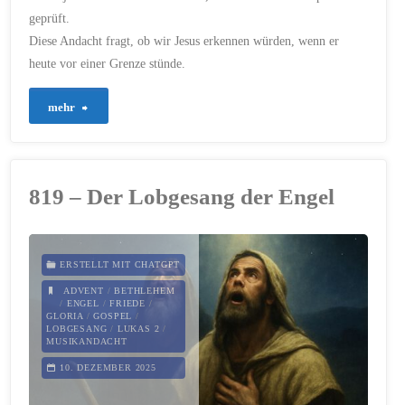
geprüft.
30. APRIL 2026
Diese Andacht fragt, ob wir Jesus erkennen würden, wenn er
heute vor einer Grenze stünde.
"960
mehr
–
Wenn
819 – Der Lobgesang der Engel
Jesus
ein
ERSTELLT MIT CHATGPT
Visum
ADVENT
/
BETHLEHEM
/
ENGEL
/
FRIEDE
/
GLORIA
/
GOSPEL
/
bräuchte"
LOBGESANG
/
LUKAS 2
/
MUSIKANDACHT
10. DEZEMBER 2025