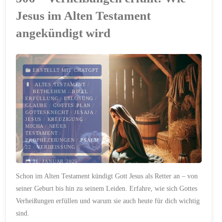
Stern
Jesus im Alten Testament
von
angekündigt wird
Bethlehem"
ERSTELLT MIT CHATGPT
ALTES TESTAMENT
/
BETHLEHEM
/
BIBEL
/
ERFÜLLUNG
/
ERLÖSUNG
/
GLAUBE
/
GOTTES PLAN
/
GOTTESKNECHT
/
JESAJA
/
JESUS
/
KREUZIGUNG
/
MICHA
/
NEUES
TESTAMENT
/
PROPHEZEIUNGEN
/
PSALM
22
/
VERHEISSUNG
31. JANUAR 2025
Schon im Alten Testament kündigt Gott Jesus als Retter an – von
seiner Geburt bis hin zu seinem Leiden. Erfahre, wie sich Gottes
Verheißungen erfüllen und warum sie auch heute für dich wichtig
sind.