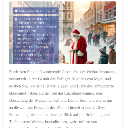
Die
ERSTELLT MIT CHATGPT
unerzählte
2. KORINTHER 9:7
/
Weihnachtsgeschichte
BESCHEIDENHEIT
/
BETHLEHEM
/
BIBELZITATE
/
CHRISTKIND
/
aus
CHRISTLICHE TRADITION
/
CHRISTLICHE WERTE
/
CHRISTLICHER GLAUBE
/
dem
DEMUT
/
EMPFANGEN
/
EVANGELIUM
/
FESTLICHKEIT
/
GEBEN
/
Blickwinkel
GEMEINDE
/
GEMEINSCHAFT
/
GLAUBENSREFLEXION
/
des
Entdecken Sie die faszinierende Geschichte des Weihnachtsmanns,
GOTTES LIEBE
/
GOTTES
NÄHE
/
GROSSZÜGIGKEIT
/
verwurzelt in der Gestalt des Heiligen Nikolaus von Myra, und
HEILIGER GEIST
/
Matthäus"
HOFFNUNG
/
INSPIRATION
erleben Sie, wie seine Großzügigkeit und Liebe die Jahrhunderte
/
JESUS CHRISTUS
/
LEHREN JESU
/
LICHT DER
überdauert haben. Lernen Sie das Christkind kennen, eine
WELT
/
LIEBE
/
LUKAS 2
/
MATERIALISMUS
/
Darstellung der Menschlichkeit und Demut Jesu, und wie es uns
MATTHÄUS 22:39
/
an die zentrale Botschaft der Weihnachtszeit erinnert. Diese
MENSCHWERDUNG
/
MODERNE KULTUR
/
Betrachtung bietet einen frischen Blick auf die Bedeutung und
NÄCHSTENLIEBE
/
NIKOLAUS VON MYRA
/
Tiefe unserer Weihnachtstraditionen, weit entfernt von
SELBSTLOSIGKEIT
/
SPIRITUALITÄT
/