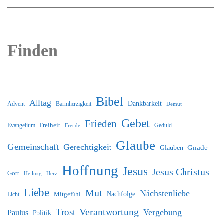
Finden
Bibel
Alltag
Dankbarkeit
Barmherzigkeit
Advent
Demut
Gebet
Frieden
Freiheit
Evangelium
Geduld
Freude
Glaube
Gemeinschaft
Gerechtigkeit
Glauben
Gnade
Hoffnung
Jesus
Jesus Christus
Gott
Heilung
Herz
Liebe
Mut
Nächstenliebe
Nachfolge
Licht
Mitgefühl
Verantwortung
Trost
Vergebung
Paulus
Politik