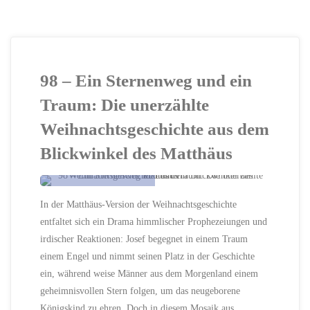
98 – Ein Sternenweg und ein
Traum: Die unerzählte
Weihnachtsgeschichte aus dem
Blickwinkel des Matthäus
ERSTELLT MIT
In der Matthäus-Version der Weihnachtsgeschichte
CHATGPT
entfaltet sich ein Drama himmlischer Prophezeiungen und
BETHLEHEM
/
ENGEL
/
GLAUBEN
/
irdischer Reaktionen: Josef begegnet in einem Traum
GOLD
/
HEILIGE NACHT
einem Engel und nimmt seinen Platz in der Geschichte
/
HOFFNUNG
/
IMMANUEL
/
JESAJA
/
ein, während weise Männer aus dem Morgenland einem
JOSEF
/
geheimnisvollen Stern folgen, um das neugeborene
KIRCHENGEMEINDE
/
KÖNIG HERODES
/
Königskind zu ehren. Doch in diesem Mosaik aus