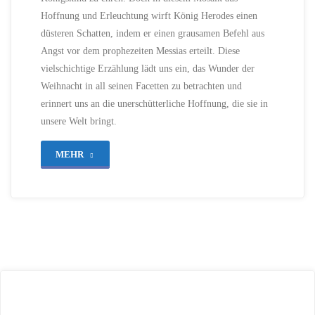
LICHT UND
Hoffnung und Erleuchtung wirft König Herodes einen
DUNKELHEIT
/
LUKAS-
EVANGELIUM
/
düsteren Schatten, indem er einen grausamen Befehl aus
MATTHÄUS-
EVANGELIUM
/
Angst vor dem prophezeiten Messias erteilt. Diese
MYRRHE
/
vielschichtige Erzählung lädt uns ein, das Wunder der
PROPHEZEIUNG
/
STERN VON
Weihnacht in all seinen Facetten zu betrachten und
BETHLEHEM
/
TRAUM
/
erinnert uns an die unerschütterliche Hoffnung, die sie in
WEIHNACHTEN
/
WEIHNACHTSGESCHICHTE
unsere Welt bringt.
/
WEIHNACHTSWUNDER
/
WEIHRAUCH
/
WEISE
"98
MEHR
AUS DEM
MORGENLAND
–
21. DEZEMBER 2023
Ein
Sternenweg
und
ein