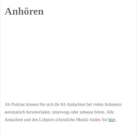
Anhören
Previous
Show
Next
Episode
Episodes
Episo
Show
List
Podcast
Information
Als Podcast können Sie sich die KI-Andachten bei vielen Anbietern
automatisch herunterladen, unterwegs oder zuhause hören. Alle
Andachten und den Lobpreis (christliche Musik) finden Sie
hier
.