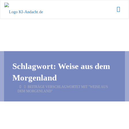
Zum
KI-
Inhalt
Andacht.de
springen
Schlagwort:
Weise aus dem
Morgenland
START
BEITRÄGE VERSCHLAGWORTET MIT "WEISE AUS
DEM MORGENLAND"