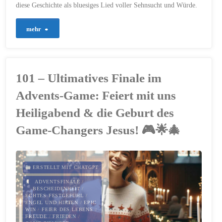
diese Geschichte als bluesiges Lied voller Sehnsucht und Würde.
"817
mehr
–
Die
101 – Ultimatives Finale im
Herbergssuche"
Advents-Game: Feiert mit uns
Heiligabend & die Geburt des
Game-Changers Jesus! 🎮🌟🎄
ERSTELLT MIT CHATGPT
ADVENTSFINALE
/
BESCHEIDENHEIT
/
ECHTES FESTGEFÜHL
/
ENGEL UND HIRTEN
/
EPIC
WIN
/
FEIER DES LEBENS
/
FREUDE
/
FRIEDEN
/