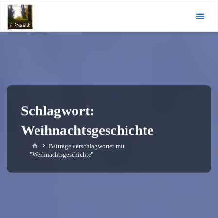
Zum
KI-
Inhalt
Andacht.de
springen
Schlagwort:
Weihnachtsgeschichte
Start
Beiträge verschlagwortet mit
"Weihnachtsgeschichte"