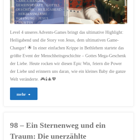
GAME-CHANGER
/
GEMEINSCHAFT
/
GOTTES
GESCHENK
/
HEILIGABEND
/
HERZENSWÄRME
/
HOFFNUNG
/
JESUS
CHRISTUS
/
JUGENDLICHER STIL
/
Level 4 unseres Advents-Games bringt das ultimative Highlight:
LEBENSVERÄNDERUNG
/
LIEBE
/
LUKAS-
Heiligabend und die Story von Jesus, dem ultimativen Game-
EVANGELIUM
/
POWER-UP
DER LIEBE
/
SPIRITUELLE
Changer! 🌟 In einer einfachen Krippe in Bethlehem startete das
INSPIRATION
/
VIERTE
KERZE
/
WEIHNACHTEN
/
größte Event der Menschheitsgeschichte – Gottes Mega-Geschenk
WEIHNACHTSGESCHICHTE
/
WEIHNACHTSWUNDER
der Liebe. Heute rocken wir diesen Epic Win, feiern die Power
der Liebe und erinnern uns daran, wie ein kleines Baby die ganze
24. DEZEMBER 2023
Welt veränderte. 🎮🕯️🎄💖
"101
mehr
–
Ultimatives
98 – Ein Sternenweg und ein
Finale
Traum: Die unerzählte