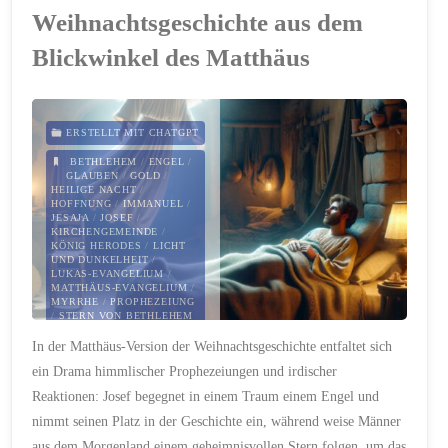
im
Weihnachtsgeschichte aus dem
Blickwinkel des Matthäus
Advents-
Game:
Feiert
ERSTELLT MIT CHATGPT
BETHLEHEM
/
ENGEL
/
mit
GLAUBEN
/
GOLD
/
HEILIGE NACHT
/
HOFFNUNG
/
IMMANUEL
/
uns
JESAJA
/
JOSEF
/
KIRCHENGEMEINDE
/
KÖNIG HERODES
/
LICHT
Heiligabend
UND DUNKELHEIT
/
LUKAS-EVANGELIUM
/
MATTHÄUS-EVANGELIUM
/
&
MYRRHE
/
PROPHEZEIUNG
/
STERN VON BETHLEHEM
die
/
TRAUM
/
WEIHNACHTEN
/
In der Matthäus-Version der Weihnachtsgeschichte entfaltet sich
WEIHNACHTSGESCHICHTE
/
WEIHNACHTSWUNDER
/
ein Drama himmlischer Prophezeiungen und irdischer
Geburt
WEIHRAUCH
/
WEISE AUS
DEM MORGENLAND
Reaktionen: Josef begegnet in einem Traum einem Engel und
des
21. DEZEMBER 2023
nimmt seinen Platz in der Geschichte ein, während weise Männer
aus dem Morgenland einem geheimnisvollen Stern folgen, um das