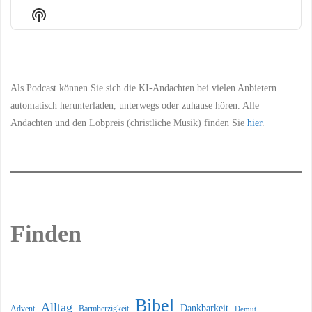
Episode
Episodes
Episo
Show
List
Podcast
Information
Als Podcast können Sie sich die KI-Andachten bei vielen Anbietern
automatisch herunterladen, unterwegs oder zuhause hören. Alle
Andachten und den Lobpreis (christliche Musik) finden Sie
hier
.
Finden
Bibel
Alltag
Dankbarkeit
Barmherzigkeit
Advent
Demut