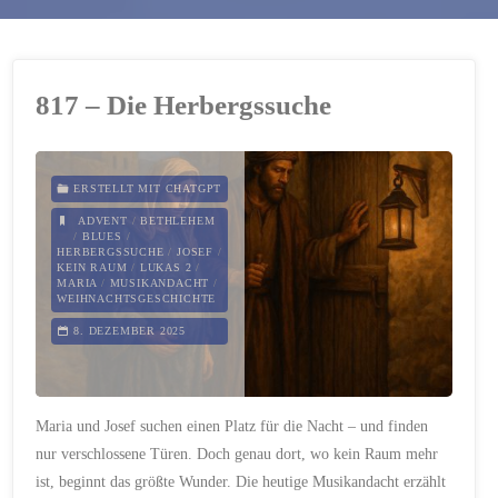
817 – Die Herbergssuche
ERSTELLT MIT CHATGPT
ADVENT
/
BETHLEHEM
/
BLUES
/
HERBERGSSUCHE
/
JOSEF
/
KEIN RAUM
/
LUKAS 2
/
MARIA
/
MUSIKANDACHT
/
WEIHNACHTSGESCHICHTE
8. DEZEMBER 2025
Maria und Josef suchen einen Platz für die Nacht – und finden
nur verschlossene Türen. Doch genau dort, wo kein Raum mehr
ist, beginnt das größte Wunder. Die heutige Musikandacht erzählt