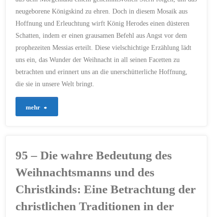
Game-
neugeborene Königskind zu ehren. Doch in diesem Mosaik aus
Changers
Hoffnung und Erleuchtung wirft König Herodes einen düsteren
Schatten, indem er einen grausamen Befehl aus Angst vor dem
Jesus!
prophezeiten Messias erteilt. Diese vielschichtige Erzählung lädt
uns ein, das Wunder der Weihnacht in all seinen Facetten zu
🎮
betrachten und erinnert uns an die unerschütterliche Hoffnung,
🌟
die sie in unsere Welt bringt.
🎄"
"98
mehr
–
Ein
95 – Die wahre Bedeutung des
Sternenweg
Weihnachtsmanns und des
und
Christkinds: Eine Betrachtung der
christlichen Traditionen in der
ein