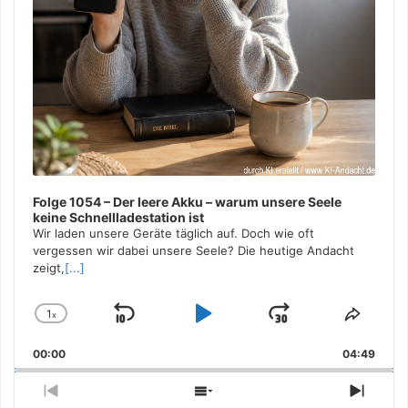
Folge 1054 – Der leere Akku – warum unsere Seele
keine Schnellladestation ist
Wir laden unsere Geräte täglich auf. Doch wie oft
vergessen wir dabei unsere Seele? Die heutige Andacht
zeigt,
[...]
1
x
Skip
Play
Jump
Change
Share
Playback
This
Backward
Pause
Forward
00:00
Rate
04:49
Episo
Previous
Show
Next