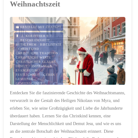
Weihnachtszeit
Traum:
Die
ERSTELLT MIT CHATGPT
unerzählte
2. KORINTHER 9:7
/
Weihnachtsgeschichte
BESCHEIDENHEIT
/
BETHLEHEM
/
BIBELZITATE
/
CHRISTKIND
/
aus
CHRISTLICHE TRADITION
/
CHRISTLICHE WERTE
/
CHRISTLICHER GLAUBE
/
dem
DEMUT
/
EMPFANGEN
/
EVANGELIUM
/
FESTLICHKEIT
/
GEBEN
/
Blickwinkel
GEMEINDE
/
GEMEINSCHAFT
/
GLAUBENSREFLEXION
/
des
Entdecken Sie die faszinierende Geschichte des Weihnachtsmanns,
GOTTES LIEBE
/
GOTTES
NÄHE
/
GROSSZÜGIGKEIT
/
verwurzelt in der Gestalt des Heiligen Nikolaus von Myra, und
HEILIGER GEIST
/
Matthäus"
HOFFNUNG
/
INSPIRATION
erleben Sie, wie seine Großzügigkeit und Liebe die Jahrhunderte
/
JESUS CHRISTUS
/
LEHREN JESU
/
LICHT DER
überdauert haben. Lernen Sie das Christkind kennen, eine
WELT
/
LIEBE
/
LUKAS 2
/
MATERIALISMUS
/
Darstellung der Menschlichkeit und Demut Jesu, und wie es uns
MATTHÄUS 22:39
/
an die zentrale Botschaft der Weihnachtszeit erinnert. Diese
MENSCHWERDUNG
/
MODERNE KULTUR
/