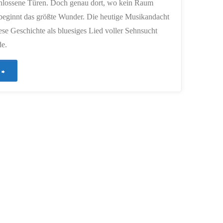
chlossene Türen. Doch genau dort, wo kein Raum
 beginnt das größte Wunder. Die heutige Musikandacht
iese Geschichte als bluesiges Lied voller Sehnsucht
e.
"817
–
Die
Herbergssuche"