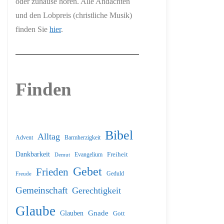
oder zuhause hören. Alle Andachten
und den Lobpreis (christliche Musik)
finden Sie
hier
.
Finden
Bibel
Alltag
Barmherzigkeit
Advent
Dankbarkeit
Freiheit
Evangelium
Demut
Gebet
Frieden
Geduld
Freude
Gemeinschaft
Gerechtigkeit
Glaube
Glauben
Gnade
Gott