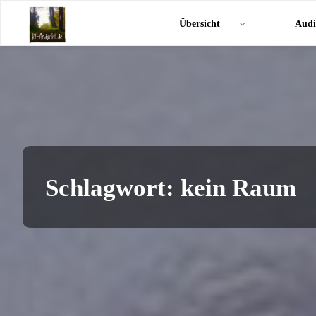
Zum
KI-
Übersicht
Audi
Inhalt
Andacht.de
springen
Schlagwort:
kein Raum