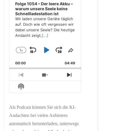
Folge 1054 – Der leere Akku –
warum unsere Seele keine
Schnellladestation ist
Wir laden unsere Geräte täglich
auf. Doch wie oft vergessen wir
dabei unsere Seele? Die heutige
Andacht zeigt,
[...]
1
x
Skip
Play
Jump
Change
Share
Playback
This
Backward
Pause
Forward
00:00
Rate
04:49
Episode
Previous
Show
Next
Episode
Episodes
Episode
Show
List
Podcast
Information
Als Podcast können Sie sich die KI-
Andachten bei vielen Anbietern
automatisch herunterladen, unterwegs