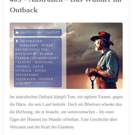
–
Outback
Licht
in
ERSTELLT MIT CHATGPT
der
AUSTRALIEN
/
BIBELVERS
/
DÜRRE
/
ERZÄHLUNGEN DER
Kälte"
KONTINENTE
/
FAMILIE
/
FARMER
/
GEMEINSCHAFT
/
GLAUBE
/
HOFFNUNG
/
JEREMIA
/
NATUR
/
OUTBACK
/
REGEN
/
TROCKENHEIT
/
VERTRAUEN
/
WUNDER
/
ZUKUNFT
22. OKTOBER 2024
Im australischen Outback kämpft Tom, ein tapferer Farmer, gegen
die Dürre, die sein Land bedroht. Doch ein Bibelvers schenkt ihm
die Hoffnung, die er braucht, um weiterzumachen – bis eines
Tages der Himmel ein Wunder offenbart. Eine Geschichte über
Vertrauen und die Kraft des Glaubens.