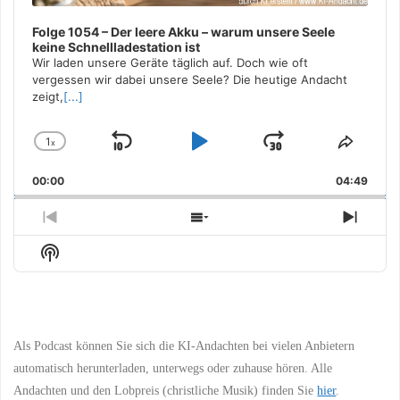
Folge 1054 – Der leere Akku – warum unsere Seele
keine Schnellladestation ist
Wir laden unsere Geräte täglich auf. Doch wie oft
vergessen wir dabei unsere Seele? Die heutige Andacht
zeigt,
[...]
1
x
Skip
Play
Jump
Change
Share
Playback
This
Backward
Pause
Forward
00:00
Rate
04:49
Episo
Previous
Show
Next
Episode
Episodes
Episo
Show
List
Podcast
Information
Als Podcast können Sie sich die KI-Andachten bei vielen Anbietern
automatisch herunterladen, unterwegs oder zuhause hören. Alle
Andachten und den Lobpreis (christliche Musik) finden Sie
hier
.