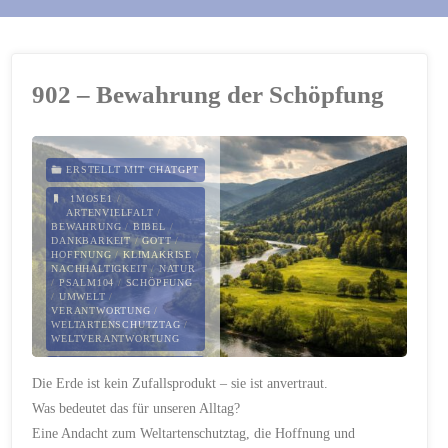
902 – Bewahrung der Schöpfung
ERSTELLT MIT CHATGPT
1MOSE1
/
ARTENVIELFALT
/
BEWAHRUNG
/
BIBEL
/
DANKBARKEIT
/
GOTT
/
HOFFNUNG
/
KLIMAKRISE
/
NACHHALTIGKEIT
/
NATUR
/
PSALM104
/
SCHÖPFUNG
/
UMWELT
/
VERANTWORTUNG
/
WELTARTENSCHUTZTAG
/
WELTVERANTWORTUNG
3. MÄRZ 2026
Die Erde ist kein Zufallsprodukt – sie ist anvertraut.
Was bedeutet das für unseren Alltag?
Eine Andacht zum Weltartenschutztag, die Hoffnung und