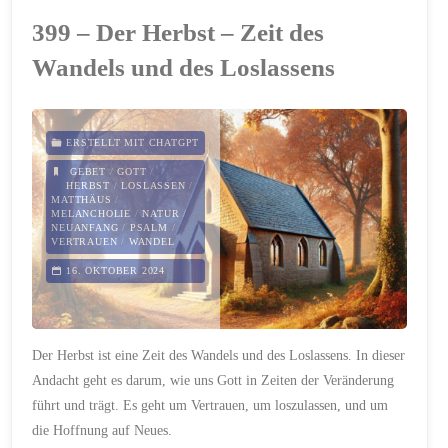
Afrika
399 – Der Herbst – Zeit des
–
Wandels und des Loslassens
Wasser
des
ERSTELLT MIT CHATGPT
Lebens"
GEBET
/
GOTT
/
HERBST
/
LOSLASSEN
/
MATTHÄUS
/
MELANCHOLIE
/
NATUR
/
NEUANFANG
/
PSALM
/
VERTRAUEN
/
WANDEL
16. OKTOBER 2024
Der Herbst ist eine Zeit des Wandels und des Loslassens. In dieser
Andacht geht es darum, wie uns Gott in Zeiten der Veränderung
führt und trägt. Es geht um Vertrauen, um loszulassen, und um
die Hoffnung auf Neues.