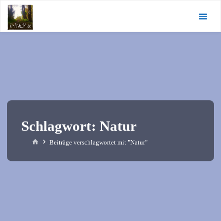
Zum
KI-
Inhalt
Andacht.de
springen
Schlagwort:
Natur
Start
Beiträge verschlagwortet mit "Natur"