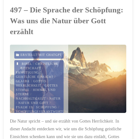
Mitten
497 – Die Sprache der Schöpfung:
im
Was uns die Natur über Gott
Wind
erzählt
–
das
ERSTELLT MIT CHATGPT
BIBEL
/
CHRISTLICHE
Kreuz
BOTSCHAFT
/
ERMUTIGUNG
/
GEISTLICHE EINSICHT
/
bleibt
GLAUBE
/
GOTTES
HERRLICHKEIT
/
GOTTES
stehen"
STIMME
/
HIMMEL UND
STERNE
/
NACHHALTIGKEIT
/
NATUR
/
NATUR UND GOTT
/
PSALM 19
/
SCHÖPFUNG
/
SCHÖPFUNGSVERANTWORTUNG
/
SPIRITUALITÄT IN DER
Die Natur spricht – und sie erzählt von Gottes Herrlichkeit. In
NATUR
dieser Andacht entdecken wir, wie uns die Schöpfung geistliche
22. JANUAR 2025
Einsichten schenken kann und wie sie uns dazu einlädt, Gottes