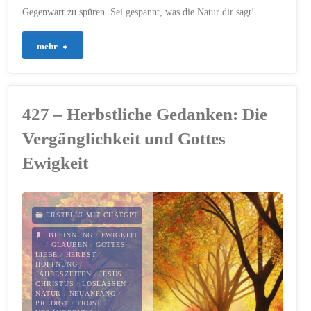
Gegenwart zu spüren. Sei gespannt, was die Natur dir sagt!
"497
mehr
–
Die
427 – Herbstliche Gedanken: Die
Sprache
Vergänglichkeit und Gottes
der
Ewigkeit
Schöpfung:
Was
ERSTELLT MIT CHATGPT
BESINNUNG
/
EWIGKEIT
uns
/
GLAUBEN
/
GOTTES
LIEBE
/
HERBST
/
HOFFNUNG
/
die
JAHRESZEITEN
/
JESUS
CHRISTUS
/
LOSLASSEN
/
Natur
NATUR
/
NEUANFANG
/
PREDIGT
/
TROST
/