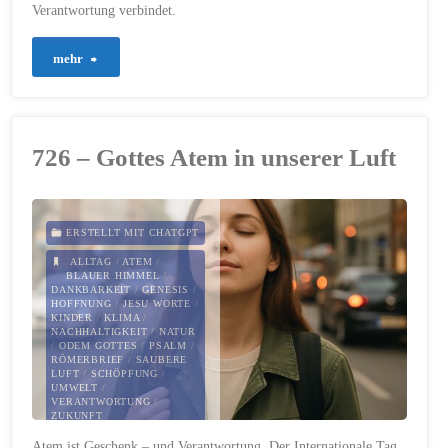
Verantwortung verbindet.
"902
mehr
–
Bewahrung
726 – Gottes Atem in unserer Luft
der
Schöpfung"
ERSTELLT MIT CHATGPT
ALLTAG
/
ATEM
/
BLAUER HIMMEL
/
DANKBARKEIT
/
GENESIS
/
HOFFNUNG
/
JESU WORTE
/
KINDER
/
KLIMA
/
NACHHALTIGKEIT
/
NATUR
/
ODEM GOTTES
/
PSALM
/
RÖMERBRIEF
/
SAUBERE
LUFT
/
SCHÖPFUNG
/
UMWELT
/
VERANTWORTUNG
/
ZUKUNFT
Atem ist Geschenk – und Verantwortung. Der Internationale Tag
8. SEPTEMBER 2025