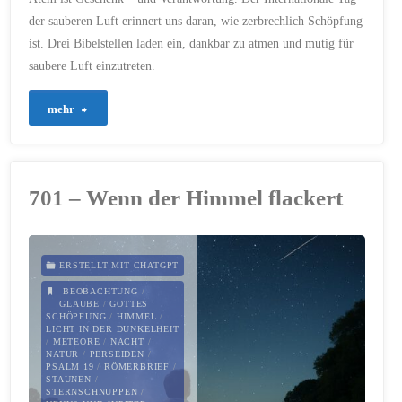
der sauberen Luft erinnert uns daran, wie zerbrechlich Schöpfung
ist. Drei Bibelstellen laden ein, dankbar zu atmen und mutig für
saubere Luft einzutreten.
"726
mehr
–
Gottes
701 – Wenn der Himmel flackert
Atem
in
ERSTELLT MIT CHATGPT
unserer
BEOBACHTUNG
/
GLAUBE
/
GOTTES
SCHÖPFUNG
/
HIMMEL
/
Luft"
LICHT IN DER DUNKELHEIT
/
METEORE
/
NACHT
/
NATUR
/
PERSEIDEN
/
PSALM 19
/
RÖMERBRIEF
/
STAUNEN
/
STERNSCHNUPPEN
/