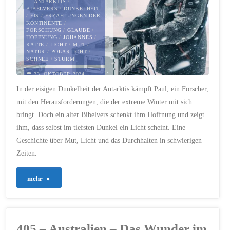
ANTARKTIS
/
BIBELVERS
/
DUNKELHEIT
Gottes
/
EIS
/
ERZÄHLUNGEN DER
KONTINENTE
/
FORSCHUNG
/
GLAUBE
/
Ewigkeit"
HOFFNUNG
/
JOHANNES
/
KÄLTE
/
LICHT
/
MUT
/
NATUR
/
POLARLICHT
/
SCHNEE
/
STURM
23. OKTOBER 2024
In der eisigen Dunkelheit der Antarktis kämpft Paul, ein Forscher,
mit den Herausforderungen, die der extreme Winter mit sich
bringt. Doch ein alter Bibelvers schenkt ihm Hoffnung und zeigt
ihm, dass selbst im tiefsten Dunkel ein Licht scheint. Eine
Geschichte über Mut, Licht und das Durchhalten in schwierigen
Zeiten.
"406
mehr
–
Antarktis
405 – Australien – Das Wunder im