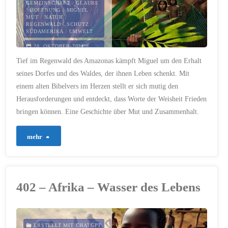
GEMEINSCHAFT
/
GLAUBE
/
HOFFNUNG
/
MIGUEL
/
MUT
/
NATUR
/
REGENWALD
/
SCHUTZ
/
SÜDAMERIKA
/
UMWELT
20. OKTOBER 2024
Tief im Regenwald des Amazonas kämpft Miguel um den Erhalt
seines Dorfes und des Waldes, der ihnen Leben schenkt. Mit
einem alten Bibelvers im Herzen stellt er sich mutig den
Herausforderungen und entdeckt, dass Worte der Weisheit Frieden
bringen können. Eine Geschichte über Mut und Zusammenhalt.
"403
mehr
–
Südamerika
402 – Afrika – Wasser des Lebens
–
Das
ERSTELLT MIT CHATGPT