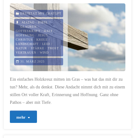
nach
ERSTELLT MIT CHATGPT
Frühling
ALLTAG
/
BIBEL
/
GLAUBEN
/
GOTTESKRAFT
/
HALT
/
riecht"
HOFFNUNG
/
JESUS
CHRISTUS
/
KREUZ
/
LANDSCHAFT
/
LEID
/
NATUR
/
STÄRKE
/
TROST
/
VERTRAUEN
/
WIND
31. MÄRZ 2025
Ein einfaches Holzkreuz mitten im Gras – was hat das mit dir zu
tun? Mehr, als du denkst. Diese Andacht nimmt dich mit zu einem
stillen Ort voller Kraft, Erinnerung und Hoffnung. Ganz ohne
Pathos – aber mit Tiefe.
"565
mehr
–