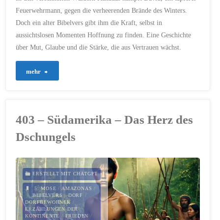
Feuerwehrmann, gegen die verheerenden Brände des Winters.
Doch ein alter Bibelvers gibt ihm die Kraft, selbst in
aussichtslosen Momenten Hoffnung zu finden. Eine Geschichte
über Mut, Glaube und die Stärke, die aus Vertrauen wächst.
"404
mehr
–
Nordamerika
403 – Südamerika – Das Herz des
–
Dschungels
Der
Funke
ERSTELLT MIT CHATGPT
der
5. MOSE
/
AMAZONAS
/
BIBELVERS
/
DORF
/
DORFBEWOHNER
/
Hoffnung"
ERZÄHLUNGEN DER
KONTINENTE
/
FRIEDEN
/