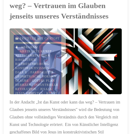
und
weg? – Vertrauen im Glauben
Genügsamkeit:
jenseits unseres Verständnisses
Ein
biblischer
ERSTELLT MIT CHATGPT
ABRAHAM
/
Wegweiser
ABSTRAKTE KUNST
/
ALLTAGSMETAPHERN
/
BIBELZITATE
/
für
BILDBESCHREIBUNG:
KONSTRUKTIVISMUS
/
verantwortungsvolle
DALL·E
/
FARBPALETTE
/
GEOMETRISCHE FORMEN
/
GLAUBE
/
GOTTES PLAN
/
Führung"
HEBRÄER
/
INDUSTRIELLE
REVOLUTION
/
JESAJA
/
JESUS CHRISTUS
/
KUNST
/
KÜNSTLICHE INTELLIGENZ
In der Andacht „Ist das Kunst oder kann das weg? – Vertrauen im
/
MODERNE
INTERPRETATION
/
PETRUS
Glauben jenseits unseres Verständnisses“ wird die Bedeutung von
/
SOZIALE
VERÄNDERUNGEN
/
Glauben ohne vollständiges Verständnis durch den Vergleich mit
TECHNOLOGIE
/
TECHNOLOGIE UND
Kunst und Technologie erörtert. Ein von Künstlicher Intelligenz
KREATIVITÄT
/
VERSTÄNDNIS
/
geschaffenes Bild von Jesus im konstruktivistischen Stil