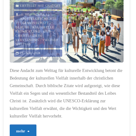
Gute
ERSTELLT MIT CHATGPT
1. KORINTHER 12
/
behaltet:
APOSTELGESCHICHTE
17
/
GEMEINSCHAFT
/
GLAUBE
/
KULTURELLE
Eine
ENTWICKLUNG
/
LEIB
CHRISTI
/
LIEBE
/
christliche
VERSTÄNDNIS
/
VIELFALT
/
WELTTAG
Perspektive
21. MAI 2024
auf
Diese Andacht zum Welttag für kulturelle Entwicklung betont die
Kritik"
Bedeutung der kulturellen Vielfalt innerhalb der christlichen
Gemeinschaft. Durch biblische Zitate wird aufgezeigt, wie diese
Vielfalt ein Segen und ein wesentlicher Bestandteil des Leibes
Christi ist. Zusätzlich wird die UNESCO-Erklärung zur
kulturellen Vielfalt erwähnt, die die Wichtigkeit und den Wert
kultureller Vielfalt hervorhebt.
"251-
mehr