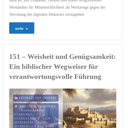
dazu an, mit Empathie, Geduld und einem tiefgreifenden
Verständnis für Mitmenschlichkeit als Werkzeuge gegen die
Verrohung des digitalen Diskurses vorzugehen.
"154
mehr
–
Licht
151 – Weisheit und Genügsamkeit:
im
Ein biblischer Wegweiser für
digitalen
verantwortungsvolle Führung
Dunkel:
Christliches
ERSTELLT MIT CHATGPT
BIBLISCHE PRINZIPIEN
Handeln
/
DANKBARKEIT
/
FÜHRUNG
/
GENÜGSAMKEIT
/
GIER
/
gegen
INTEGRITÄT
/
MATERIELLER REICHTUM
/