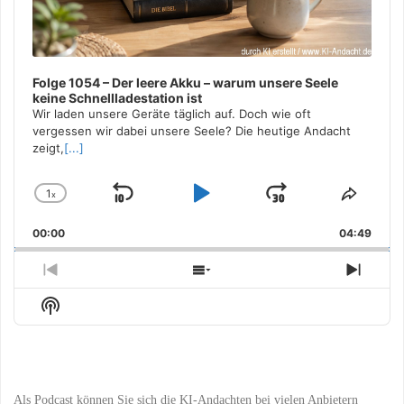
Folge 1054 – Der leere Akku – warum unsere Seele
keine Schnellladestation ist
Wir laden unsere Geräte täglich auf. Doch wie oft
vergessen wir dabei unsere Seele? Die heutige Andacht
zeigt,
[...]
1
x
Skip
Play
Jump
Change
Share
Playback
This
Backward
Pause
Forward
00:00
Rate
04:49
Episo
Previous
Show
Next
Episode
Episodes
Episo
Show
List
Podcast
Information
Als Podcast können Sie sich die KI-Andachten bei vielen Anbietern