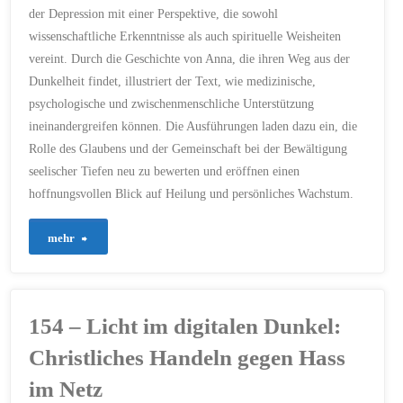
Herzen
der Depression mit einer Perspektive, die sowohl
21. FEBRUAR 2024
wissenschaftliche Erkenntnisse als auch spirituelle Weisheiten
und
vereint. Durch die Geschichte von Anna, die ihren Weg aus der
Beziehungen"
Dunkelheit findet, illustriert der Text, wie medizinische,
psychologische und zwischenmenschliche Unterstützung
ineinandergreifen können. Die Ausführungen laden dazu ein, die
Rolle des Glaubens und der Gemeinschaft bei der Bewältigung
seelischer Tiefen neu zu bewerten und eröffnen einen
hoffnungsvollen Blick auf Heilung und persönliches Wachstum.
"160
mehr
–
Licht
154 – Licht im digitalen Dunkel:
im
Christliches Handeln gegen Hass
Dunkel
im Netz