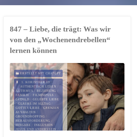
847 – Liebe, die trägt: Was wir
von den „Wochenendrebellen“
lernen können
ERSTELLT MIT CHATGPT
1. KORINTHER 13
/
AUTHENTISCH LEBEN
/
AUTISMUS
/
BEZIEHUNG
/
FAMILIE
/
FILMIMPULS
/
GEDULD
/
GELEBTE LIEBE
/
GLAUBE IM ALLTAG
/
GOTTES LIEBE
/
GRENZEN
AUSHALTEN
/
GROUNDHOPPING
/
HERAUSFORDERUNG
/
HINGABE
/
INKLUSION
/
JESUS UND ANDERSSEIN
/
JOHANNES 15
/
VATER-