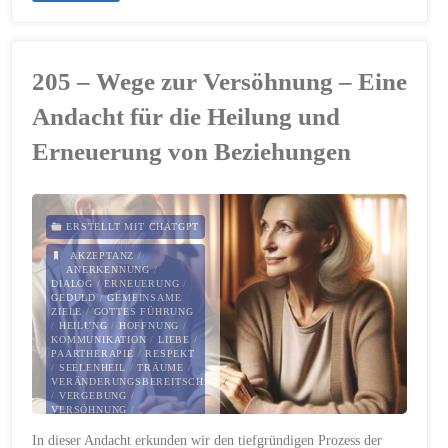
Gemeinsam
in
205 – Wege zur Versöhnung – Eine
Vielfalt:
Andacht für die Heilung und
Eine
Erneuerung von Beziehungen
Andacht
zum
ERSTELLT MIT CHATGPT
AKZEPTANZ
/
Welttag
ANERKENNUNG
/
DIALOG
/
ERNEUERUNG
/
GEDULD
/
GEMEINSAME
für
ZIELE
/
GOTTES FÜHRUNG
/
HEILUNG
/
HOFFNUNG
/
kulturelle
KOMMUNIKATION
/
LIEBE
/
PAARTHERAPIE
/
RESPEKT
/
SEELENHEIL
/
TRÄUME
/
Entwicklung"
VERÄNDERUNGSBEREITSCHAFT
/
VERGEBUNG
/
VERSÖHNUNG
/
VERSTÄNDNIS
/
VISION
/
In dieser Andacht erkunden wir den tiefgründigen Prozess der
ZUKUNFT
/