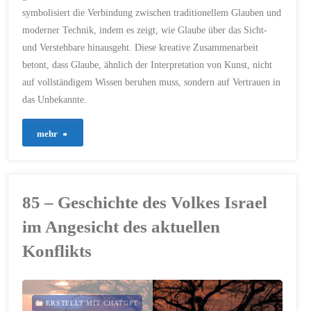
VERTRAUEN
symbolisiert die Verbindung zwischen traditionellem Glauben und
2. FEBRUAR 2024
moderner Technik, indem es zeigt, wie Glaube über das Sicht-
und Verstehbare hinausgeht. Diese kreative Zusammenarbeit
betont, dass Glaube, ähnlich der Interpretation von Kunst, nicht
auf vollständigem Wissen beruhen muss, sondern auf Vertrauen in
das Unbekannte.
"141
mehr
–
Ist
85 – Geschichte des Volkes Israel
das
im Angesicht des aktuellen
Kunst
Konflikts
oder
kann
ERSTELLT MIT CHATGPT