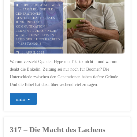
nicht!"
BIBEL
/
DIGITALE WELT
/
FAMILIE
/
GEDULD
/
GENERATIONEN
/
GESELLSCHAFT
/
JESUS
/
JUNG UND ALT
/
KOMMUNIKATION
/
LERNEN
/
LUKAS
/
NEUE
WEGE
/
PERSPEKTIVEN
/
PREDIGER
/
UNTERSCHIED
/
VERSTÄNDNIS
11. APRIL 2025
Warum versteht Opa den Hype um TikTok nicht – und warum
denkt die Enkelin, Zeitung sei nur noch für Boomer? Die
Unterschiede zwischen den Generationen haben tiefere Gründe.
Und die Bibel hat dazu überraschend viel zu sagen.
"576
mehr
–
Das
317 – Die Macht des Lachens
hast