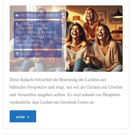
du
ERSTELLT MIT CHATGPT
nur
BIBEL
/
DONALD
TRUMP
/
FREUDE
/
JESUS
/
KAMALA HARRIS
/
noch
LACHEN
/
MITGEFÜHL
/
SARAH
/
URTEIL
/
VERSTÄNDNIS
nie
26. JULI 2024
erlebt!"
Diese Andacht betrachtet die Bedeutung des Lachens aus
biblischer Perspektive und zeigt, wie wir als Christen mit Urteilen
und Vorurteilen umgehen sollten. Es wird anhand von Beispielen
verdeutlicht, dass Lachen ein Geschenk Gottes ist.
"317
mehr
–