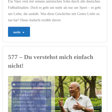
Ein Vater reist mit seinem autistischen Sohn durch alle deutschen
SOHN-BEZIEHUNG
/
VERSTÄNDNIS
/
Fußballstadien. Doch es geht um mehr als nur um Sport – es geht
WOCHENENDREBELLEN
um Liebe, die aushält. Was diese Geschichte mit Gottes Liebe zu
7. JANUAR 2026
tun hat? Diese Andacht erzählt davon.
"847
mehr
–
Liebe,
577 – Du verstehst mich einfach
die
nicht!
trägt:
Was
ERSTELLT MIT CHATGPT
wir
1. KORINTHER
/
ALT
/
BIBELKREIS
/
ERGÄNZUNG
/
GEMEINDE
/
von
GEMEINSCHAFT
/
GENERATIONEN
/
GLAUBE
/
JAKOBUS
/
JESUS
/
JUNG
/
den