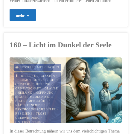
Fehler hinauszuwachsen und ein erfüllteres Leben zu führen.
"166
mehr
–
Die
160 – Licht im Dunkel der Seele
Kraft
der
ERSTELLT MIT CHATGPT
Vergebung:
BIBEL
/
DEPRESSION
/
ERMUTIGUNG
/
GEBET
/
GEISTLICHE HEILUNG
/
Wege
GEMEINSCHAFT
/
GLAUBE
/
HEILUNG
/
HOFFNUNG
/
KRAFT
/
MEDIZINISCHE
zu
HILFE
/
MITGEFÜHL
/
NÄCHSTENLIEBE
/
PSYCHOLOGISCHE HILFE
/
einem
RESILIENZ
/
TROST
/
ÜBERWINDUNG
/
erneuerten
UNTERSTÜTZUNG
/
VERSTÄNDNIS
/
In dieser Betrachtung nähern wir uns dem vielschichtigen Thema
ZUSAMMENHALT