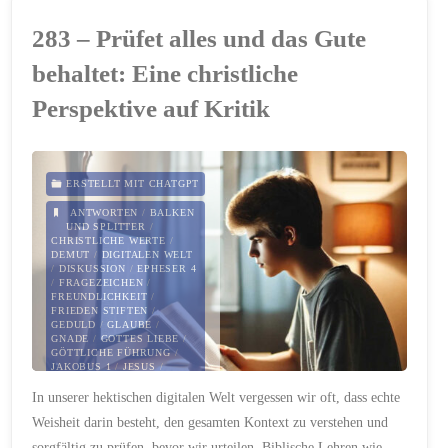
Die
283 – Prüfet alles und das Gute
Macht
behaltet: Eine christliche
des
Perspektive auf Kritik
Lachens"
ERSTELLT MIT CHATGPT
ANTWORTEN
/
BALKEN
UND SPLITTER
/
CHRISTLICHE WERTE
/
DEMUT
/
DIGITALEN WELT
/
DISKUSSION
/
EPHESER 4
/
FRAGEZEICHEN
/
FREUNDLICHKEIT
/
FRIEDEN STIFTEN
/
GEDULD
/
GLAUBE
/
GNADE
/
GOTTES LIEBE
/
GÖTTLICHE FÜHRUNG
/
JAKOBUS 1
/
JESUS
/
KOLOSSER 4
/
In unserer hektischen digitalen Welt vergessen wir oft, dass echte
KOMMUNIKATION
/
KONSTRUKTIV
/
KONTEXT
Weisheit darin besteht, den gesamten Kontext zu verstehen und
/
KRITIK
/
LIEBE
/
MATTHÄUS 7
/
sorgfältig zu prüfen, bevor wir urteilen. Biblische Lehren wie