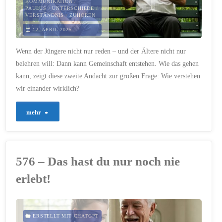
KOMMUNIKATION
/
PAULUS
/
UNTERSCHIEDE
/
VERSTÄNDNIS
/
ZUHÖREN
„Wochenendrebellen“
12. APRIL 2025
lernen
Wenn der Jüngere nicht nur reden – und der Ältere nicht nur
können"
belehren will: Dann kann Gemeinschaft entstehen. Wie das gehen
kann, zeigt diese zweite Andacht zur großen Frage: Wie verstehen
wir einander wirklich?
"577
mehr
–
Du
576 – Das hast du nur noch nie
verstehst
erlebt!
mich
einfach
ERSTELLT MIT CHATGPT