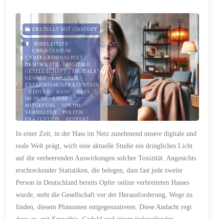
der
Seele"
ERSTELLT MIT CHATGPT
BIBELZITATE
/
CHRISTENTUM
/
CYBERKRIMINALITÄT
/
DEMOKRATIE
/
DIGITALE
GESELLSCHAFT
/
DIGITALE
GEWALT
/
EMPATHIE
/
EXTREMISMUSPRÄVENTION
/
GEDULD
/
HASS
/
HASS
IM NETZ
/
LIEBE
/
MITGEFÜHL
/
ONLINE-
VERHALTEN
/
POLITIK
/
PRÄVENTION
/
RESPEKT
/
SANFTMUT
/
VERGEBUNG
/
In einer Zeit, in der Hass im Netz zunehmend unsere digitale und
VERSTÄNDNIS
/
VIELFALT
/
ZIVILGESELLSCHAFTLICHES
reale Welt prägt, wirft eine aktuelle Studie ein dringliches Licht
ENGAGEMENT
auf die verheerenden Auswirkungen solcher Toxizität. Angesichts
15. FEBRUAR 2024
erschreckender Statistiken, die belegen, dass fast jede zweite
Person in Deutschland bereits Opfer online verbreiteten Hasses
wurde, steht die Gesellschaft vor der Herausforderung, Wege zu
finden, diesem Phänomen entgegenzutreten. Diese Andacht regt