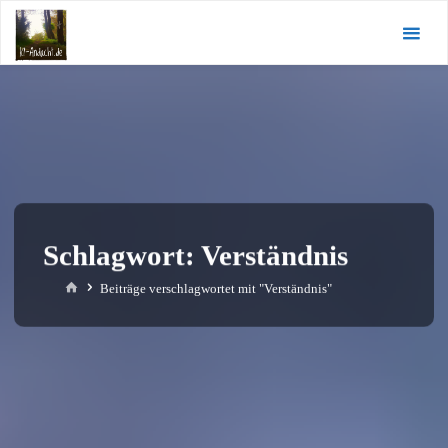
Zum
KI-
Inhalt
Andacht.de
springen
Schlagwort:
Verständnis
Start
Beiträge verschlagwortet mit "Verständnis"