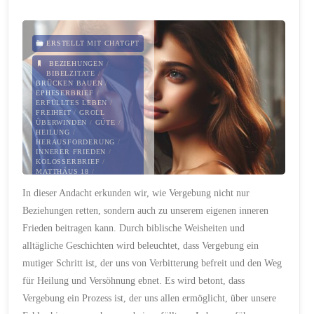
–
Eine
ERSTELLT MIT CHATGPT
BEZIEHUNGEN
/
Andacht
BIBELZITATE
/
BRÜCKEN BAUEN
/
EPHESERBRIEF
/
für
ERFÜLLTES LEBEN
/
FREIHEIT
/
GROLL
die
ÜBERWINDEN
/
GÜTE
/
HEILUNG
/
HERAUSFORDERUNG
/
Heilung
INNERER FRIEDEN
/
KOLOSSERBRIEF
/
MATTHÄUS 18
/
und
MITGEFÜHL
/
PAULUS
/
In dieser Andacht erkunden wir, wie Vergebung nicht nur
PERSÖNLICHES
WACHSTUM
/
PROZESS
Erneuerung
Beziehungen retten, sondern auch zu unserem eigenen inneren
DER VERGEBUNG
/
STOLZ
ÜBERWINDEN
/
Frieden beitragen kann. Durch biblische Weisheiten und
VERGEBUNG
/
von
VERSÖHNUNG
/
alltägliche Geschichten wird beleuchtet, dass Vergebung ein
VERSTÄNDNIS
mutiger Schritt ist, der uns von Verbitterung befreit und den Weg
Beziehungen"
27. FEBRUAR 2024
für Heilung und Versöhnung ebnet. Es wird betont, dass
Vergebung ein Prozess ist, der uns allen ermöglicht, über unsere