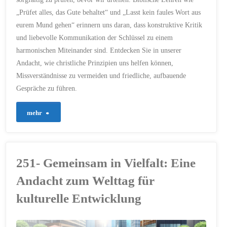
MISSVERSTÄNDNISSE
/
MITGEFÜHL
/
„Prüfet alles, das Gute behaltet“ und „Lasst kein faules Wort aus
NÄCHSTENLIEBE
/
PRÄZISE
/
PRÜFET ALLES
/
eurem Mund gehen“ erinnern uns daran, dass konstruktive Kritik
REFLEXION
/
RESPEKT
/
und liebevolle Kommunikation der Schlüssel zu einem
SANFTE WORTE
/
SEGEN
/
SOZIALE MEDIEN
/
harmonischen Miteinander sind. Entdecken Sie in unserer
SPRACHE
/
TOLERANZ
/
UMGANG MITEINANDER
/
Andacht, wie christliche Prinzipien uns helfen können,
URTEIL
/
VERANTWORTUNG
/
Missverständnisse zu vermeiden und friedliche, aufbauende
VERGEBUNG
/
VERSTÄNDNIS
/
Gespräche zu führen.
VERWALTER
/
WAHRHEIT
/
WEISHEIT
/
ZORN
"283
mehr
22. JUNI 2024
–
Prüfet
251- Gemeinsam in Vielfalt: Eine
alles
Andacht zum Welttag für
und
kulturelle Entwicklung
das