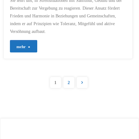
Sie lehrt uns, in Streitsituationen mit Sanftmut, Geduld und der
Bereitschaft zur Vergebung zu reagieren. Dieser Ansatz fördert
Frieden und Harmonie in Beziehungen und Gemeinschaften,
indem er auf Prinzipien wie Toleranz, Mitgefühl und aktive
Versöhnung aufbaut.
"75
mehr
–
Brücken
1
2
bauen:
Seitennummerie
Ein
Weg
der
zu
Versöhnung