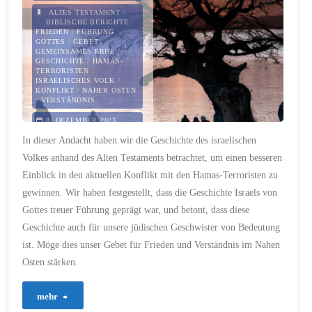
ALTES TESTAMENT
/
das
BIBLISCHE BERICHTE
/
FRIEDEN
/
FÜHRUNG
GOTTES
/
GEBET
/
weg?
GEMEINSAMES ERBE
/
GESCHICHTE
/
HAMAS-
–
TERRORISTEN
/
ISRAELISCHES VOLK
/
KONFLIKT
/
NAHER OSTEN
Vertrauen
/
VERSTÄNDNIS
8. DEZEMBER 2023
im
In dieser Andacht haben wir die Geschichte des israelischen
Glauben
Volkes anhand des Alten Testaments betrachtet, um einen besseren
Einblick in den aktuellen Konflikt mit den Hamas-Terroristen zu
jenseits
gewinnen. Wir haben festgestellt, dass die Geschichte Israels von
Gottes treuer Führung geprägt war, und betont, dass diese
unseres
Geschichte auch für unsere jüdischen Geschwister von Bedeutung
Verständnisses"
ist. Möge dies unser Gebet für Frieden und Verständnis im Nahen
Osten stärken.
"85
mehr