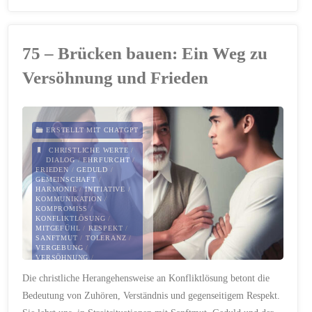
–
Geschichte
75 – Brücken bauen: Ein Weg zu
des
Versöhnung und Frieden
Volkes
Israel
ERSTELLT MIT CHATGPT
im
CHRISTLICHE WERTE
/
DIALOG
/
EHRFURCHT
/
FRIEDEN
/
GEDULD
/
Angesicht
GEMEINSCHAFT
/
HARMONIE
/
INITIATIVE
/
KOMMUNIKATION
/
des
KOMPROMISS
/
KONFLIKTLÖSUNG
/
MITGEFÜHL
/
RESPEKT
/
aktuellen
SANFTMUT
/
TOLERANZ
/
VERGEBUNG
/
VERSÖHNUNG
/
Konflikts"
VERSTÄNDNIS
/
Die christliche Herangehensweise an Konfliktlösung betont die
VERSTEHEN
/
ZUHÖREN
Bedeutung von Zuhören, Verständnis und gegenseitigem Respekt.
28. NOVEMBER 2023