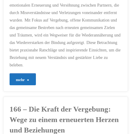
ZUSAMMENWACHSEN
emotionalen Erneuerung und Versöhnung zwischen Partnern, die
6. APRIL 2024
durch Missverständnisse und Verletzungen voneinander entfernt
wurden. Mit Fokus auf Vergebung, offene Kommunikation und
das gemeinsame Bestreben nach erneuten gemeinsamen Zielen
und Träumen, wird ein Wegweiser für die Wiederannäherung und
das Wiedererstarken der Bindung aufgezeigt. Diese Betrachtung
bietet praxisnahe Ratschläge und inspirierende Einsichten, um die
Beziehung mit neuem Verständnis und gestärkter Liebe zu
beleben.
"205
mehr
–
Wege
166 – Die Kraft der Vergebung:
zur
Wege zu einem erneuerten Herzen
Versöhnung
und Beziehungen