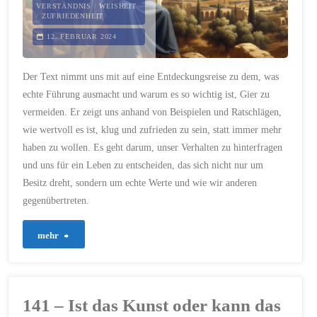
Hass
VERSTÄNDNIS
/
WEISHEIT
/
ZUFRIEDENHEIT
im
12. FEBRUAR 2024
Netz"
Der Text nimmt uns mit auf eine Entdeckungsreise zu dem, was
echte Führung ausmacht und warum es so wichtig ist, Gier zu
vermeiden. Er zeigt uns anhand von Beispielen und Ratschlägen,
wie wertvoll es ist, klug und zufrieden zu sein, statt immer mehr
haben zu wollen. Es geht darum, unser Verhalten zu hinterfragen
und uns für ein Leben zu entscheiden, das sich nicht nur um
Besitz dreht, sondern um echte Werte und wie wir anderen
gegenübertreten.
"151
mehr
–
Weisheit
141 – Ist das Kunst oder kann das