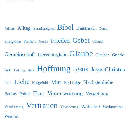
Bibel
Alltag
Dankbarkeit
Barmherzigkeit
Advent
Demut
Gebet
Frieden
Freiheit
Evangelium
Geduld
Freude
Glaube
Gemeinschaft
Gerechtigkeit
Glauben
Gnade
Hoffnung
Jesus
Jesus Christus
Gott
Heilung
Herz
Liebe
Mut
Nächstenliebe
Nachfolge
Licht
Mitgefühl
Verantwortung
Trost
Vergebung
Paulus
Politik
Vertrauen
Wahrheit
Versöhnung
Weihnachten
Veränderung
Weisheit