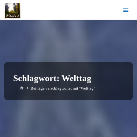
Zum
KI-
Inhalt
Andacht.de
springen
Schlagwort:
Welttag
Start
Beiträge verschlagwortet mit "Welttag"