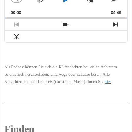
Skip
Play
Jump
Change
Share
Playback
This
Backward
Pause
Forward
00:00
Rate
04:49
Episo
Previous
Show
Next
Episode
Episodes
Episo
Show
List
Podcast
Information
Als Podcast können Sie sich die KI-Andachten bei vielen Anbietern
automatisch herunterladen, unterwegs oder zuhause hören. Alle
Andachten und den Lobpreis (christliche Musik) finden Sie
hier
.
Finden