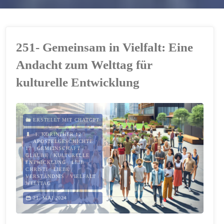
251- Gemeinsam in Vielfalt: Eine
Andacht zum Welttag für
kulturelle Entwicklung
ERSTELLT MIT CHATGPT
1. KORINTHER 12
/
APOSTELGESCHICHTE
17
/
GEMEINSCHAFT
/
GLAUBE
/
KULTURELLE
ENTWICKLUNG
/
LEIB
CHRISTI
/
LIEBE
/
VERSTÄNDNIS
/
VIELFALT
/
WELTTAG
21. MAI 2024