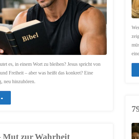
Wer
zei
müs
ein
tet es, in einem Wort zu bleiben? Jesus spricht von
und Freiheit – aber was heißt das konkret? Eine
, neu hinzuhören.
"876
7
–
Bleibt
– Mut zur Wahrheit
ERSTELLT MIT
in
CHATGPT