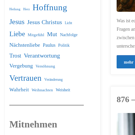
Hoffnung
Heilung
Herz
Jesus
Was ist e
Jesus Christus
Licht
Fragen an
Liebe
Mut
Nachfolge
Mitgefühl
zwischen
Nächstenliebe
Paulus
Politik
untersche
Verantwortung
Trost
mehr
Vergebung
Versöhnung
Vertrauen
Veränderung
Wahrheit
Weihnachten
Weisheit
876 
Mitnehmen
ERSTELLT MIT
CHATGPT