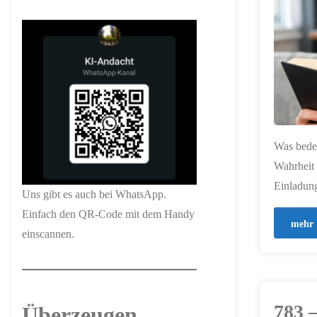
Was bedeu
Wahrheit 
Einladung
Uns gibt es auch bei WhatsApp.
Einfach den QR-Code mit dem Handy
mehr
einscannen.
783 
Überzeugen