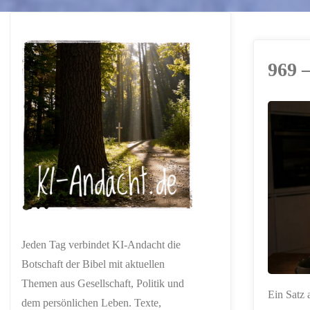
969 –
ERSTELLT MIT
CHATGPT
Jeden Tag verbindet KI-Andacht die
Botschaft der Bibel mit aktuellen
Themen aus Gesellschaft, Politik und
Ein Satz 
dem persönlichen Leben. Texte,