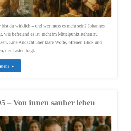
 bist du wirklich – und wer muss es nicht sein? Johannes
gt, wie befreiend es ist, nicht im Mittelpunkt stehen zu
sen. Eine Andacht über klare Worte, offenen Blick und
en, der Lasten trägt.
"877
mehr
–
Siehe,
95 – Von innen sauber leben
das
Lamm
Gottes"