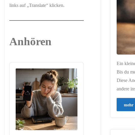
links auf „Translate“ klicken.
Anhören
Ein klein
Audio
Player
Bis du me
Diese And
andere in
mehr