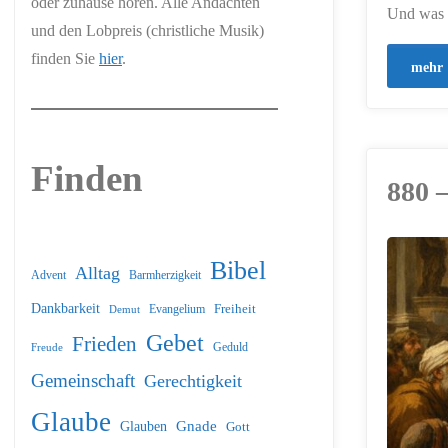
oder zuhause hören. Alle Andachten
Und was d
und den Lobpreis (christliche Musik)
finden Sie
hier
.
mehr
Finden
880 
Bibel
Alltag
ERSTELLT MIT
Barmherzigkeit
Advent
CHATGPT
Dankbarkeit
Freiheit
Evangelium
Demut
Gebet
Frieden
Geduld
Freude
Gemeinschaft
Gerechtigkeit
Glaube
Glauben
Gnade
Gott