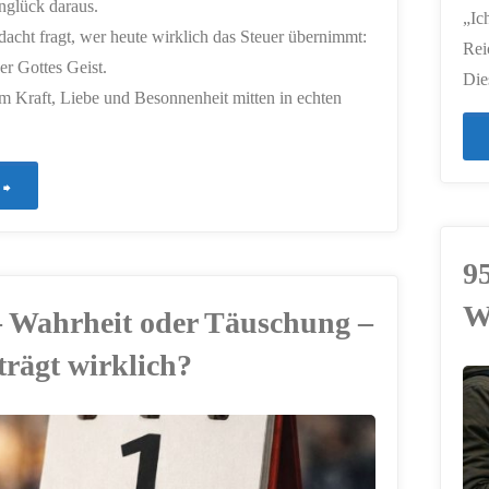
nglück daraus.
„Ic
acht fragt, wer heute wirklich das Steuer übernimmt:
Rei
er Gottes Geist.
Die
m Kraft, Liebe und Besonnenheit mitten in echten
"969
–
9
Nicht
W
– Wahrheit oder Täuschung –
von
trägt wirklich?
Furcht
ERSTELLT MIT
regiert"
CHATGPT