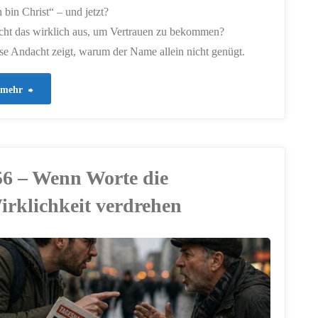
h bin Christ“ – und jetzt?
cht das wirklich aus, um Vertrauen zu bekommen?
se Andacht zeigt, warum der Name allein nicht genügt.
"962
mehr
–
Der
56 – Wenn Worte die
Name
irklichkeit verdrehen
allein
reicht
nicht"