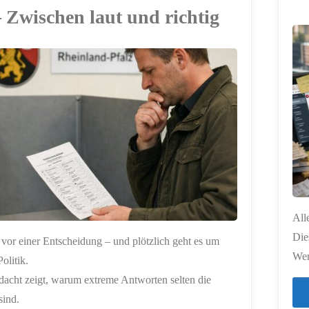
– Zwischen laut und richtig
oder
Täuschung
ERSTELLT MIT
CHATGPT
–
Was
trägt
wirklich?"
All
Die
 vor einer Entscheidung – und plötzlich geht es um
Wen
olitik.
acht zeigt, warum extreme Antworten selten die
sind.