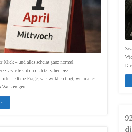
Zwe
Wie
er Klick – und alles scheint ganz normal.
Die
rkst, wie leicht du dich täuschen lässt.
acht stellt die Frage, was wirklich trägt, wenn alles
s Wanken gerät.
"931
–
92
di
Wahrheit