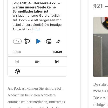
Folge 1054 – Der leere Akku –
921 
warum unsere Seele keine
Schnellladestation ist
Wir laden unsere Geräte täglich
auf. Doch wie oft vergessen wir
dabei unsere Seele? Die heutige
ERSTELLT MIT
Andacht zeigt,
[...]
CHATGPT
1
x
Skip
Play
Jump
Change
Share
Playback
This
Backward
Pause
Forward
00:00
Rate
04:49
Episode
Previous
Show
Next
Episode
Episodes
Episode
Show
List
Podcast
Information
Du stehst
Als Podcast können Sie sich die KI-
mehr als P
Andachten bei vielen Anbietern
Diese And
automatisch herunterladen, unterwegs
richtigen 