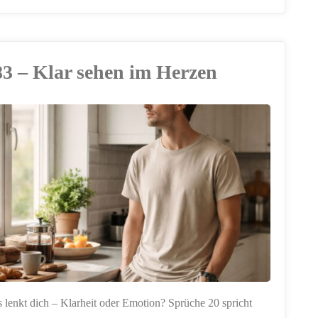
–
Wenn
83 – Klar sehen im Herzen
alles
gleichzeitig
an
dir
zieht"
 lenkt dich – Klarheit oder Emotion? Sprüche 20 spricht