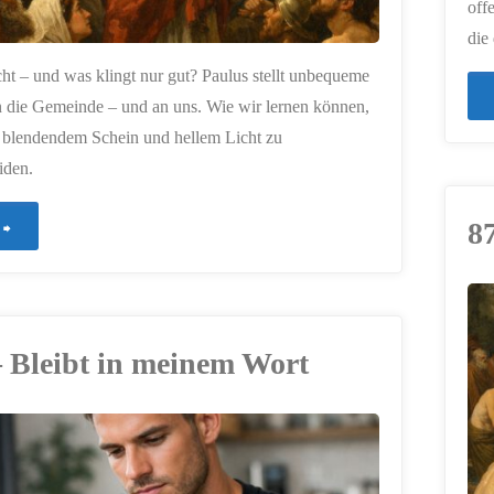
off
die
cht – und was klingt nur gut? Paulus stellt unbequeme
 die Gemeinde – und an uns. Wie wir lernen können,
 blendendem Schein und hellem Licht zu
iden.
"880
8
–
Über
ERSTELLT MIT
CHATGPT
– Bleibt in meinem Wort
Mut
und
Maß"