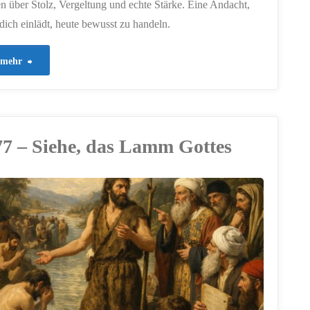
en über Stolz, Vergeltung und echte Stärke. Eine Andacht,
 dich einlädt, heute bewusst zu handeln.
"883
mehr
–
Klar
77 – Siehe, das Lamm Gottes
sehen
im
Herzen"