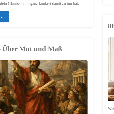
ein Glaube heute ganz konkret damit zu tun hat.
"921
8
–
Zwischen
– Über Mut und Maß
ERSTELLT MIT
laut
CHATGPT
und
richtig"
Was