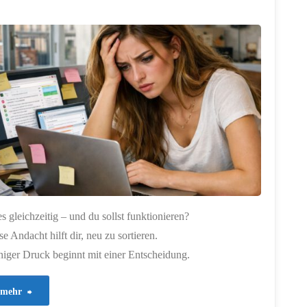
die
Wirklichkeit
verdrehen"
es gleichzeitig – und du sollst funktionieren?
se Andacht hilft dir, neu zu sortieren.
iger Druck beginnt mit einer Entscheidung.
"929
mehr