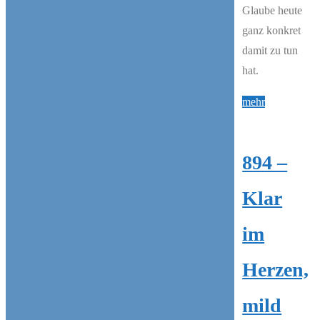
Glaube heute
ganz konkret
damit zu tun
hat.
"921
mehr
–
Zwischen
894 –
laut
und
Klar
richtig"
im
Herzen,
mild
Search Episodes