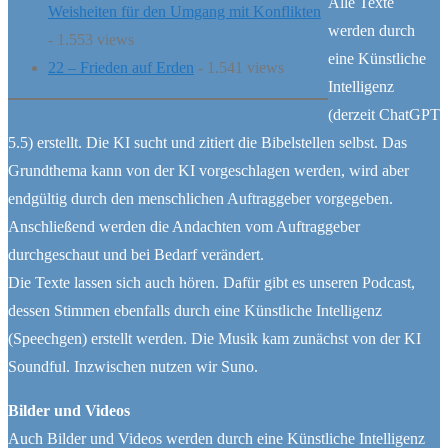
Alle Texte
Weisheiten für den Umgang mit Konflikten
Herzen
werden durch
- 1.553 views
geben:
eine Künstliche
22 – Frieden auf Erden
- 1.541 views
Die
Intelligenz
Kraft
(derzeit ChatGPT
der
5.5) erstellt. Die KI sucht und zitiert die Bibelstellen selbst. Das
Großzügigke
Grundthema kann von der KI vorgeschlagen werden, wird aber
im
endgültig durch den menschlichen Auftraggeber vorgegeben.
Licht
Anschließend werden die Andachten vom Auftraggeber
der
durchgeschaut und bei Bedarf verändert.
Bibel"
Die Texte lassen sich auch hören. Dafür gibt es unseren Podcast,
dessen Stimmen ebenfalls durch eine Künstliche Intelligenz
(Speechgen) erstellt werden. Die Musik kam zunächst von der KI
Soundful. Inzwischen nutzen wir Suno.
Bilder und Videos
Auch Bilder und Videos werden durch eine Künstliche Intelligenz