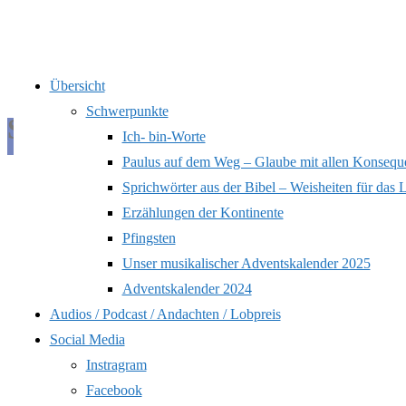
Zum
Übersicht
Inhalt
Schwerpunkte
Schlagwort:
Haltung
springen
Ich- bin-Worte
Paulus auf dem Weg – Glaube mit allen Konsequ
Sprichwörter aus der Bibel – Weisheiten für das 
Start
Beiträge
Erzählungen der Kontinente
verschlagwortet
Pfingsten
mit "Haltung"
Unser musikalischer Adventskalender 2025
Adventskalender 2024
Audios / Podcast / Andachten / Lobpreis
Social Media
Instragram
Facebook