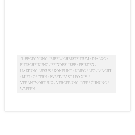
BEGEGNUNG
/
BIBEL
/
CHRISTENTUM
/
DIALOG
/
ENTSCHEIDUNG
/
FEINDESLIEBE
/
FRIEDEN
/
HALTUNG
/
JESUS
/
KONFLIKT
/
KRIEG
/
LEO
/
MACHT
/
MUT
/
OSTERN
/
PAPST
/
PAST LEO XIV.
/
VERANTWORTUNG
/
VERGEBUNG
/
VERSÖHNUNG
/
WAFFEN