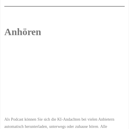
Anhören
Previous
Show
Next
Episode
Episodes
Episo
Show
List
Podcast
Information
Als Podcast können Sie sich die KI-Andachten bei vielen Anbietern
automatisch herunterladen, unterwegs oder zuhause hören. Alle