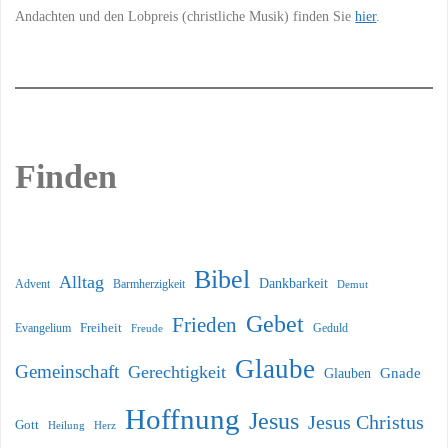
Andachten und den Lobpreis (christliche Musik) finden Sie
hier
.
Finden
Bibel
Alltag
Dankbarkeit
Barmherzigkeit
Advent
Demut
Gebet
Frieden
Freiheit
Evangelium
Geduld
Freude
Glaube
Gemeinschaft
Gerechtigkeit
Glauben
Gnade
Hoffnung
Jesus
Jesus Christus
Gott
Heilung
Herz