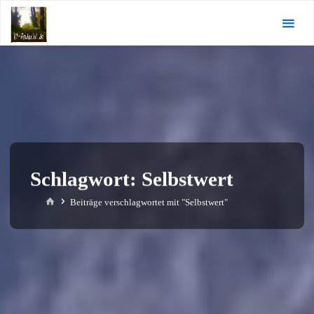
Zum
KI-
Inhalt
Andacht.de
springen
Schlagwort:
Selbstwert
Start
Beiträge verschlagwortet mit "Selbstwert"