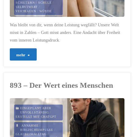
SCHEITERN
/
SCHULE
/
SELBSTWERT
/
VERTRAUEN
/
WÜRDE
25. FEBRUAR 2026
Was bleibt von dir, wenn deine Leistung wegfällt? Unsere Welt
misst in Zahlen – Gott misst anders. Eine Andacht über Freiheit
vom inneren Leistungsdruck.
"896
mehr
–
Du
893 – Der Wert eines Menschen
bist
mehr
EINGEPLANT ABER
UNVOLLSTÄNDIG
/
als
ERSTELLT MIT CHATGPT
ANNAHME
/
deine
BIBLISCHEIMPULSE
/
GLAUBEIMALLTAG
/