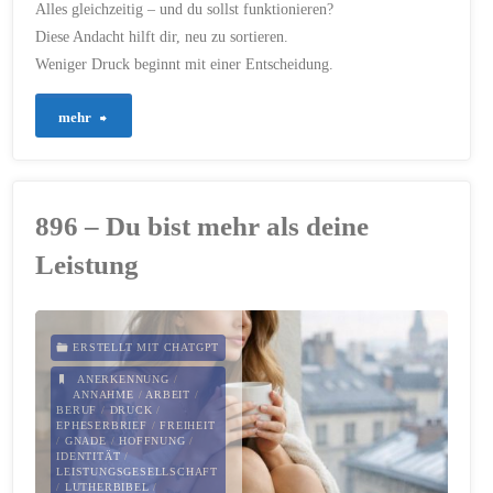
Alles gleichzeitig – und du sollst funktionieren?
Diese Andacht hilft dir, neu zu sortieren.
Weniger Druck beginnt mit einer Entscheidung.
"929
mehr
–
Wenn
896 – Du bist mehr als deine
alles
Leistung
gleichzeitig
an
ERSTELLT MIT CHATGPT
dir
ANERKENNUNG
/
ANNAHME
/
ARBEIT
/
BERUF
/
DRUCK
/
zieht"
EPHESERBRIEF
/
FREIHEIT
/
GNADE
/
HOFFNUNG
/
IDENTITÄT
/
LEISTUNGSGESELLSCHAFT
/
LUTHERBIBEL
/