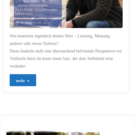
GOTTESLIEBE
/
IDENTITÄT
Leistung"
/
MENSCHENWÜRDE
/
PSALM139
/
SELBSTWERT
/
WERTVOLL
22. FEBRUAR 2026
Was bestimmt eigentlich deinen Wert – Leistung, Meinung
anderer oder etwas Tieferes?
Diese Andacht stellt eine überraschend befreiende Perspektive vor.
Vielleicht hörst du heute einen Satz, der dein Selbstbild leise
verändert.
"893
mehr
–
Der
Wert
eines