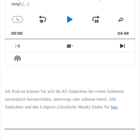
zeigt,
[...]
1
x
Skip
Play
Jump
Change
Share
Playback
This
Backward
Pause
Forward
00:00
Rate
04:49
Episo
Previous
Show
Next
Episode
Episodes
Episo
Show
List
Podcast
Information
Als Podcast können Sie sich die KI-Andachten bei vielen Anbietern
automatisch herunterladen, unterwegs oder zuhause hören. Alle
Andachten und den Lobpreis (christliche Musik) finden Sie
hier
.