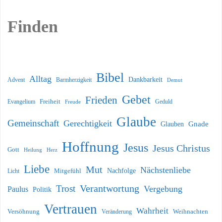
Finden
Bibel
Alltag
Dankbarkeit
Barmherzigkeit
Advent
Demut
Gebet
Frieden
Freiheit
Evangelium
Geduld
Freude
Glaube
Gemeinschaft
Gerechtigkeit
Glauben
Gnade
Hoffnung
Jesus
Jesus Christus
Gott
Heilung
Herz
Liebe
Mut
Nächstenliebe
Nachfolge
Licht
Mitgefühl
Verantwortung
Trost
Vergebung
Paulus
Politik
Vertrauen
Wahrheit
Versöhnung
Weihnachten
Veränderung