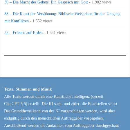
30 – Die Macht des Gebets: Ein Gespräch mit Gott
- 1.902 views
88 – Die Kunst der Versöhnung: Biblische Weisheiten für den Umgang
mit Konflikten
- 1.552 views
22 – Frieden auf Erden
- 1.541 views
Texte, Stimmen und Musik
Alle Texte werden durch eine Künstliche Intelligenz (derzeit
ChatGPT 5.5) erstellt. Die KI sucht und zitiert die Bibelstellen selbst.
Das Grundthema kann von der KI vorgeschlagen werden, wird aber
endgültig durch den menschlichen Auftraggeber vorgegeben.
Anschließend werden die Andachten vom Auftraggeber durchgeschaut