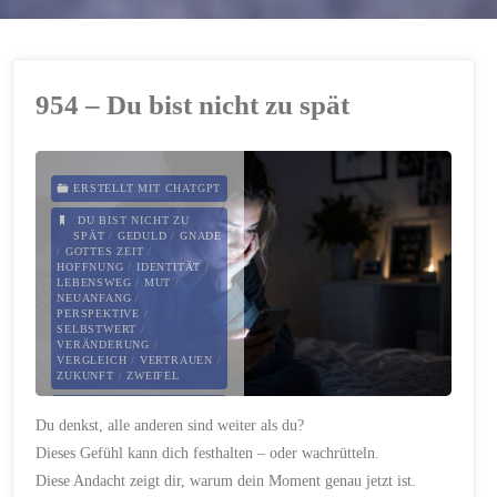
954 – Du bist nicht zu spät
ERSTELLT MIT CHATGPT
DU BIST NICHT ZU
SPÄT
/
GEDULD
/
GNADE
/
GOTTES ZEIT
/
HOFFNUNG
/
IDENTITÄT
/
LEBENSWEG
/
MUT
/
NEUANFANG
/
PERSPEKTIVE
/
SELBSTWERT
/
VERÄNDERUNG
/
VERGLEICH
/
VERTRAUEN
/
ZUKUNFT
/
ZWEIFEL
24. APRIL 2026
Du denkst, alle anderen sind weiter als du?
Dieses Gefühl kann dich festhalten – oder wachrütteln.
Diese Andacht zeigt dir, warum dein Moment genau jetzt ist.