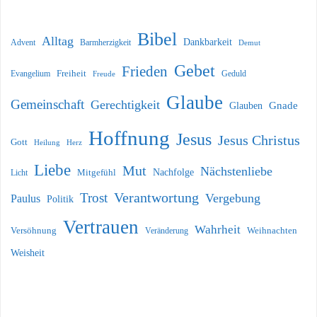
Bibel
Alltag
Dankbarkeit
Barmherzigkeit
Advent
Demut
Gebet
Frieden
Freiheit
Evangelium
Geduld
Freude
Glaube
Gemeinschaft
Gerechtigkeit
Glauben
Gnade
Hoffnung
Jesus
Jesus Christus
Gott
Heilung
Herz
Liebe
Mut
Nächstenliebe
Nachfolge
Licht
Mitgefühl
Verantwortung
Trost
Vergebung
Paulus
Politik
Vertrauen
Wahrheit
Versöhnung
Weihnachten
Veränderung
Weisheit