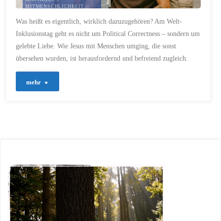
MITMENSCHLICHKEIT
/
NÄCHSTENLIEBE
/
Was heißt es eigentlich, wirklich dazuzugehören? Am Welt-
RADIKALE OFFENHEIT
/
SEELISCHE GESUNDHEIT
/
Inklusionstag geht es nicht um Political Correctness – sondern um
VIELFALT
/
ZUGEHÖRIGKEIT
gelebte Liebe. Wie Jesus mit Menschen umging, die sonst
10. OKTOBER 2025
übersehen wurden, ist herausfordernd und befreiend zugleich.
"758
mehr
–
Inklusive
Liebe:
Gottes
Herz
hat
keine