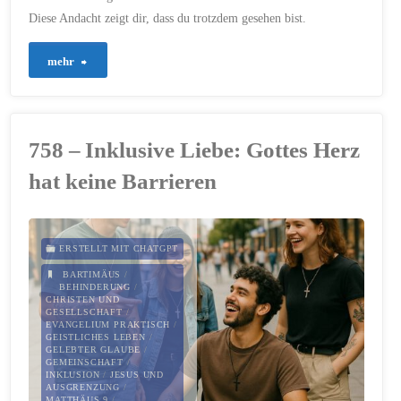
Diese Andacht zeigt dir, dass du trotzdem gesehen bist.
"922
mehr
–
Mitten
758 – Inklusive Liebe: Gottes Herz
unter
hat keine Barrieren
Menschen
allein"
ERSTELLT MIT CHATGPT
BARTIMÄUS
/
BEHINDERUNG
/
CHRISTEN UND
GESELLSCHAFT
/
EVANGELIUM PRAKTISCH
/
GEISTLICHES LEBEN
/
GELEBTER GLAUBE
/
GEMEINSCHAFT
/
INKLUSION
/
JESUS UND
AUSGRENZUNG
/
MATTHÄUS 9
/