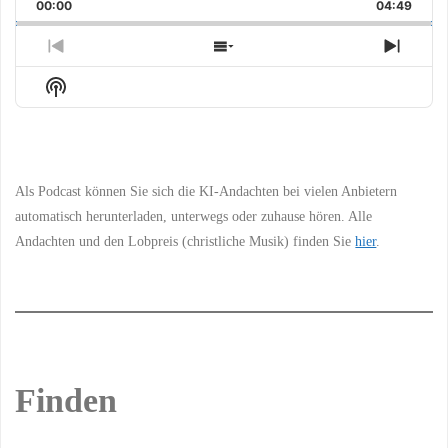
Backward
Pause
Forward
00:00
Rate
04:49
Episo
Previous
Show
Next
Episode
Episodes
Episo
Show
List
Podcast
Information
Als Podcast können Sie sich die KI-Andachten bei vielen Anbietern
automatisch herunterladen, unterwegs oder zuhause hören. Alle
Andachten und den Lobpreis (christliche Musik) finden Sie
hier
.
Finden