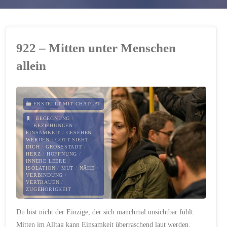
922 – Mitten unter Menschen
allein
ERSTELLT MIT CHATGPT
BEGEGNUNG
/
BEZIEHUNGEN
/
EINSAMKEIT
/
GESEHEN
WERDEN
/
GOTT SIEHT
DICH
/
GROSSSTADT
/
HERZ
/
HOFFNUNG
/
INNERE LEERE
/
ISOLATION
/
MUT
/
NÄHE
/
VERBINDUNG
/
VERTRAUEN
/
ZUGEHÖRIGKEIT
23. MÄRZ 2026
Du bist nicht der Einzige, der sich manchmal unsichtbar fühlt.
Mitten im Alltag kann Einsamkeit überraschend laut werden.