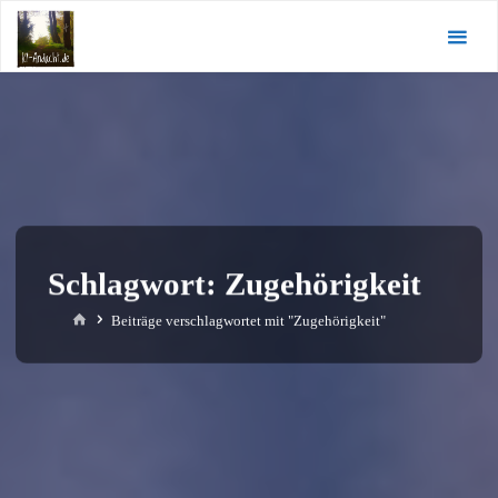
Zum
KI-
Inhalt
Andacht.de
springen
Schlagwort:
Zugehörigkeit
Start
Beiträge verschlagwortet mit "Zugehörigkeit"