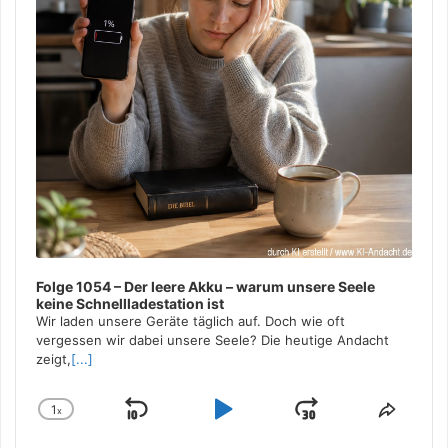
Folge 1054 – Der leere Akku – warum unsere Seele
keine Schnellladestation ist
Wir laden unsere Geräte täglich auf. Doch wie oft
vergessen wir dabei unsere Seele? Die heutige Andacht
zeigt,
[...]
1
x
Skip
Play
Jump
Change
Share
Playback
This