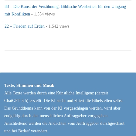
88 – Die Kunst der Versöhnung: Biblische Weisheiten für den Umgang
mit Konflikten
- 1.554 views
22 – Frieden auf Erden
- 1.542 views
Texte, Stimmen und Musik
Alle Texte werden durch eine Künstliche Intelligenz (derzeit
ChatGPT 5.5) erstellt. Die KI sucht und zitiert die Bibelstellen selbst.
Das Grundthema kann von der KI vorgeschlagen werden, wird aber
endgültig durch den menschlichen Auftraggeber vorgegeben.
Anschließend werden die Andachten vom Auftraggeber durchgeschaut
und bei Bedarf verändert.