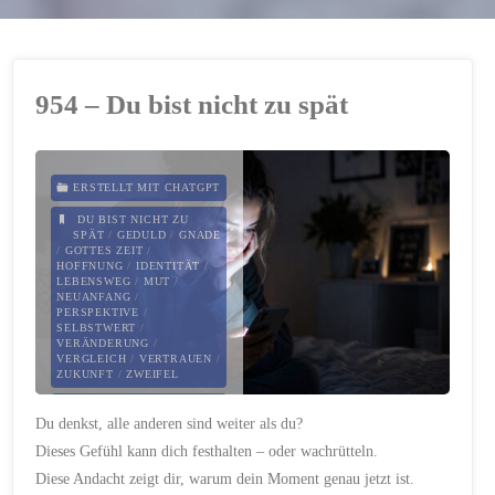
954 – Du bist nicht zu spät
ERSTELLT MIT CHATGPT
DU BIST NICHT ZU
SPÄT
/
GEDULD
/
GNADE
/
GOTTES ZEIT
/
HOFFNUNG
/
IDENTITÄT
/
LEBENSWEG
/
MUT
/
NEUANFANG
/
PERSPEKTIVE
/
SELBSTWERT
/
VERÄNDERUNG
/
VERGLEICH
/
VERTRAUEN
/
ZUKUNFT
/
ZWEIFEL
24. APRIL 2026
Du denkst, alle anderen sind weiter als du?
Dieses Gefühl kann dich festhalten – oder wachrütteln.
Diese Andacht zeigt dir, warum dein Moment genau jetzt ist.