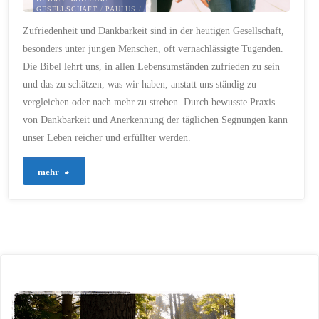
GESELLSCHAFT
/
PAULUS
/
PERFEKTION
/
PHILIPPER 4
Zufriedenheit und Dankbarkeit sind in der heutigen Gesellschaft,
/
SEGNUNGEN
/
SITUATION
/
SMARTPHONE
/
SOZIALE
besonders unter jungen Menschen, oft vernachlässigte Tugenden.
MEDIEN
/
VERGLEICH
/
WUNDER
/
ZUFRIEDENHEIT
Die Bibel lehrt uns, in allen Lebensumständen zufrieden zu sein
9. OKTOBER 2023
und das zu schätzen, was wir haben, anstatt uns ständig zu
vergleichen oder nach mehr zu streben. Durch bewusste Praxis
von Dankbarkeit und Anerkennung der täglichen Segnungen kann
unser Leben reicher und erfüllter werden.
"25
mehr
–
Zufriedenheit
und
Dankbarkeit
–