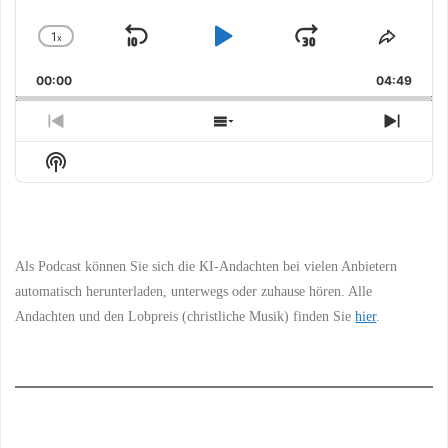
1
x
Skip
Play
Jump
Change
Share
Playback
This
Backward
Pause
Forward
00:00
Rate
04:49
Episo
Previous
Show
Next
Episode
Episodes
Episo
Show
List
Podcast
Information
Als Podcast können Sie sich die KI-Andachten bei vielen Anbietern
automatisch herunterladen, unterwegs oder zuhause hören. Alle
Andachten und den Lobpreis (christliche Musik) finden Sie
hier
.