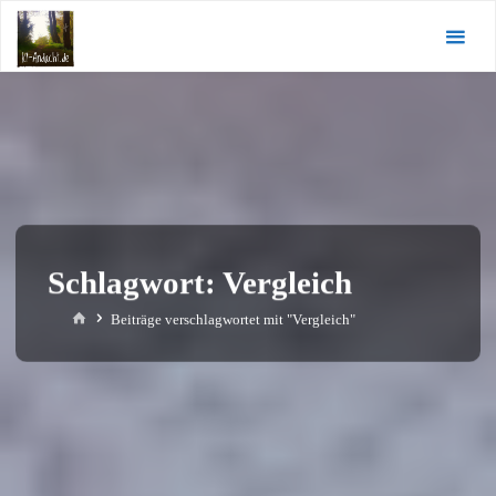
Zum
KI-
Inhalt
Andacht.de
springen
Schlagwort:
Vergleich
Start
Beiträge verschlagwortet mit "Vergleich"