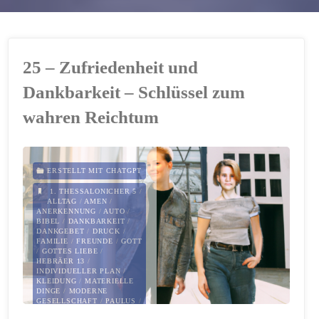
25 – Zufriedenheit und
Dankbarkeit – Schlüssel zum
wahren Reichtum
ERSTELLT MIT CHATGPT
1. THESSALONICHER 5
/
ALLTAG
/
AMEN
/
ANERKENNUNG
/
AUTO
/
BIBEL
/
DANKBARKEIT
/
DANKGEBET
/
DRUCK
/
FAMILIE
/
FREUNDE
/
GOTT
/
GOTTES LIEBE
/
HEBRÄER 13
/
INDIVIDUELLER PLAN
/
KLEIDUNG
/
MATERIELLE
DINGE
/
MODERNE
GESELLSCHAFT
/
PAULUS
/
PERFEKTION
/
PHILIPPER 4