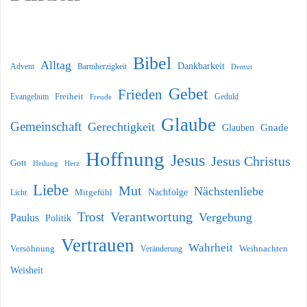
Bibel
Alltag
Dankbarkeit
Barmherzigkeit
Advent
Demut
Gebet
Frieden
Freiheit
Evangelium
Geduld
Freude
Glaube
Gemeinschaft
Gerechtigkeit
Glauben
Gnade
Hoffnung
Jesus
Jesus Christus
Gott
Heilung
Herz
Liebe
Mut
Nächstenliebe
Nachfolge
Licht
Mitgefühl
Verantwortung
Trost
Vergebung
Paulus
Politik
Vertrauen
Wahrheit
Versöhnung
Weihnachten
Veränderung
Weisheit