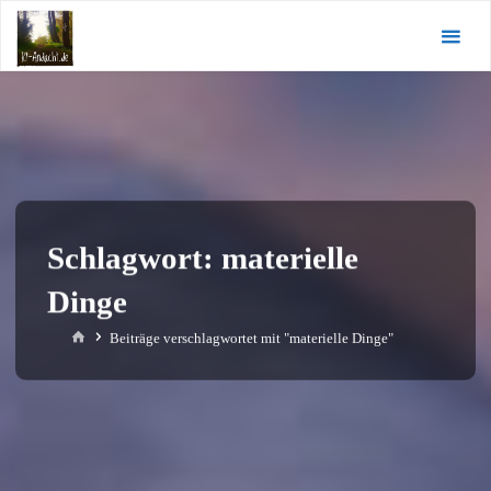
Zum
KI-
Inhalt
Andacht.de
springen
Schlagwort:
materielle
Dinge
Start
Beiträge verschlagwortet mit "materielle Dinge"