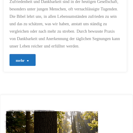
Zufriedenheit und Dankbarkeit sind in der heutigen Gesellschaft,
/
SEGNUNGEN
/
SITUATION
/
SMARTPHONE
/
SOZIALE
besonders unter jungen Menschen, oft vernachlässigte Tugenden.
MEDIEN
/
VERGLEICH
/
WUNDER
/
ZUFRIEDENHEIT
Die Bibel lehrt uns, in allen Lebensumständen zufrieden zu sein
9. OKTOBER 2023
und das zu schätzen, was wir haben, anstatt uns ständig zu
vergleichen oder nach mehr zu streben. Durch bewusste Praxis
von Dankbarkeit und Anerkennung der täglichen Segnungen kann
unser Leben reicher und erfüllter werden.
"25
mehr
–
Zufriedenheit
und
Dankbarkeit
–
Schlüssel