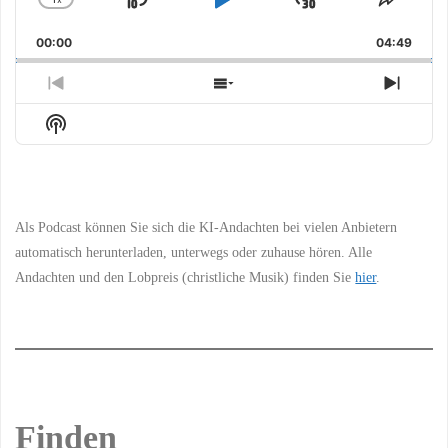
Skip
Play
Jump
Change
Share
Playback
This
Backward
Pause
Forward
00:00
Rate
04:49
Episo
Previous
Show
Next
Episode
Episodes
Episo
Show
List
Podcast
Information
Als Podcast können Sie sich die KI-Andachten bei vielen Anbietern
automatisch herunterladen, unterwegs oder zuhause hören. Alle
Andachten und den Lobpreis (christliche Musik) finden Sie
hier
.
Finden