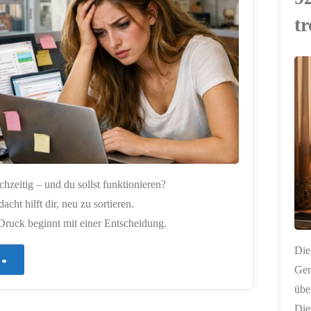
t
ERSTELLT MIT
CHATGPT
ichzeitig – und du sollst funktionieren?
cht hilft dir, neu zu sortieren.
ruck beginnt mit einer Entscheidung.
Die
"929
Gen
–
übe
Die