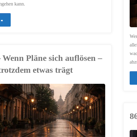
mgehen kann.
"911
–
Wen
all
Wenn
wac
– Wenn Pläne sich auflösen –
Vertrauen
abz
trotzdem etwas trägt
zerbricht"
8