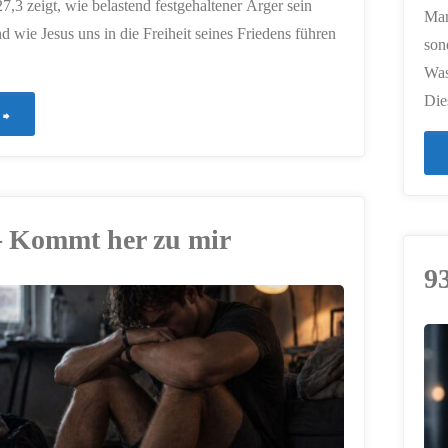
7,3 zeigt, wie belastend festgehaltener Ärger sein
Man
d wie Jesus uns in die Freiheit seines Friedens führen
son
Was 
Die
"991
–
Schwerer
– Kommt her zu mir
als
9
Steine"
ERSTELLT MIT
CHATGPT