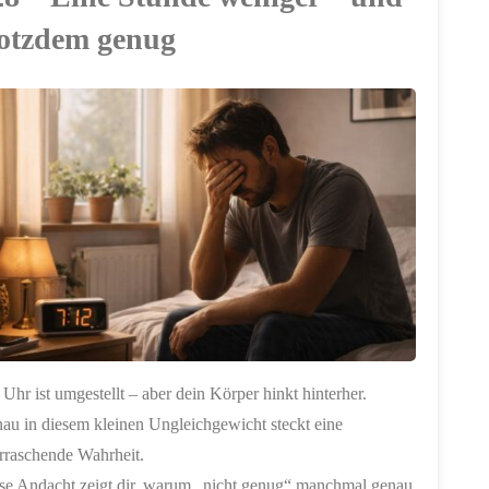
Schuld
rotzdem genug
bleibt"
 Uhr ist umgestellt – aber dein Körper hinkt hinterher.
au in diesem kleinen Ungleichgewicht steckt eine
rraschende Wahrheit.
se Andacht zeigt dir, warum „nicht genug“ manchmal genau