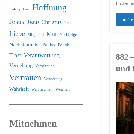
Lasten u
Hoffnung
Heilung
Herz
mehr
Jesus
Jesus Christus
Licht
Liebe
Mut
Nachfolge
Mitgefühl
Nächstenliebe
Paulus
Politik
Verantwortung
Trost
882 
Vergebung
Versöhnung
und 
Vertrauen
Veränderung
Wahrheit
Weihnachten
Weisheit
ERSTELLT MIT
CHATGPT
Mitnehmen