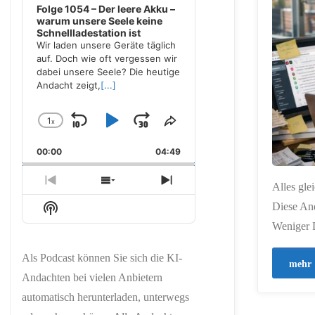
Folge 1054 – Der leere Akku –
ERSTELLT MIT
warum unsere Seele keine
CHATGPT
Schnellladestation ist
Wir laden unsere Geräte täglich
auf. Doch wie oft vergessen wir
dabei unsere Seele? Die heutige
Andacht zeigt,
[...]
1
x
Skip
Play
Jump
Change
Share
Playback
This
Backward
Pause
Forward
00:00
Rate
04:49
Episode
Previous
Show
Next
Alles gle
Episode
Episodes
Episode
Show
Diese Anda
List
Podcast
Weniger D
Information
Als Podcast können Sie sich die KI-
mehr
Andachten bei vielen Anbietern
automatisch herunterladen, unterwegs