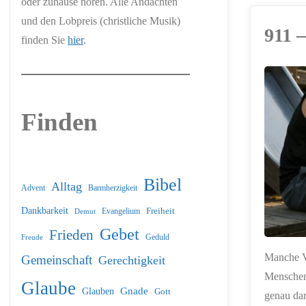
oder zuhause hören. Alle Andachten
und den Lobpreis (christliche Musik)
911 
finden Sie
hier
.
ERSTELLT MIT
CHATGPT
Finden
Bibel
Alltag
Barmherzigkeit
Advent
Dankbarkeit
Freiheit
Evangelium
Demut
Gebet
Frieden
Geduld
Freude
Manche Ve
Gemeinschaft
Gerechtigkeit
Menschen
Glaube
Glauben
Gnade
Gott
genau dar