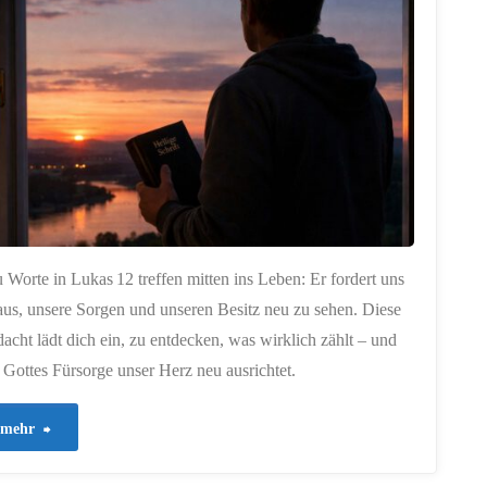
Schlaf
rauben"
u Worte in Lukas 12 treffen mitten ins Leben: Er fordert uns
aus, unsere Sorgen und unseren Besitz neu zu sehen. Diese
acht lädt dich ein, zu entdecken, was wirklich zählt – und
 Gottes Fürsorge unser Herz neu ausrichtet.
"863
mehr
–