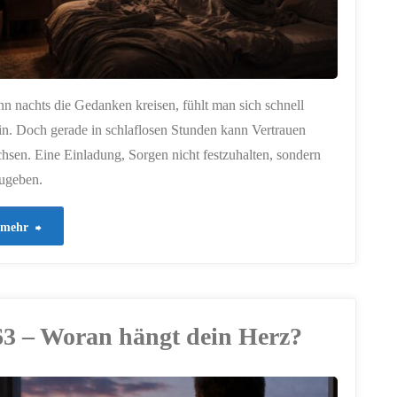
n nachts die Gedanken kreisen, fühlt man sich schnell
ein. Doch gerade in schlaflosen Stunden kann Vertrauen
hsen. Eine Einladung, Sorgen nicht festzuhalten, sondern
ugeben.
"890
mehr
–
Wenn
63 – Woran hängt dein Herz?
Sorgen
den