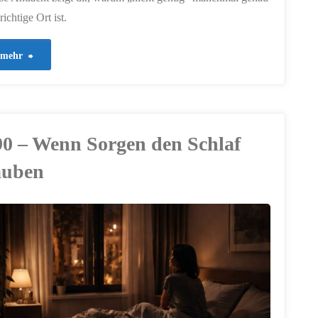
richtige Ort ist.
"928
mehr
–
Eine
90 – Wenn Sorgen den Schlaf
Stunde
auben
weniger
–
und
trotzdem
genug"