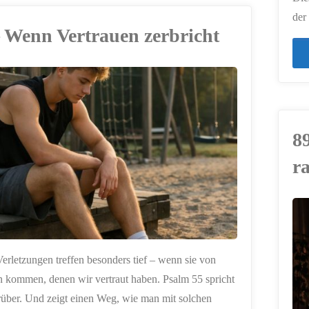
Wenn
der 
– Wenn Vertrauen zerbricht
alles
gleichzeitig
an
dir
8
zieht"
r
ERSTELLT MIT
CHATGPT
rletzungen treffen besonders tief – wenn sie von
 kommen, denen wir vertraut haben. Psalm 55 spricht
über. Und zeigt einen Weg, wie man mit solchen