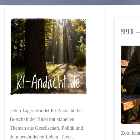
991 –
ERSTELLT MIT
CHATGPT
Jeden Tag verbindet KI-Andacht die
Botschaft der Bibel mit aktuellen
Themen aus Gesellschaft, Politik und
Zorn kann
dem persönlichen Leben. Texte,