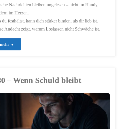
che Nachrichten bleiben ungelesen – nicht im Handy,
dern im Herzen.
du festhältst, kann dich stärker binden, als dir lieb ist.
se Andacht zeigt, warum Loslassen nicht Schwäche ist.
"966
mehr
–
Was
30 – Wenn Schuld bleibt
du
festhältst,
hält
dich