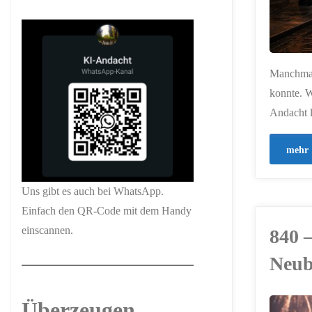
Manchmal 
konnte. W
Andacht l
mehr
Uns gibt es auch bei WhatsApp.
Einfach den QR-Code mit dem Handy
einscannen.
840 
Neub
Überzeugen