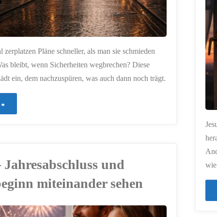
ERSTELLT MIT
CHATGPT
zerplatzen Pläne schneller, als man sie schmieden
as bleibt, wenn Sicherheiten wegbrechen? Diese
ädt ein, dem nachzuspüren, was auch dann noch trägt.
"882
–
Jes
her
Wenn
And
– Jahresabschluss und
wie
Pläne
eginn miteinander sehen
sich
auflösen