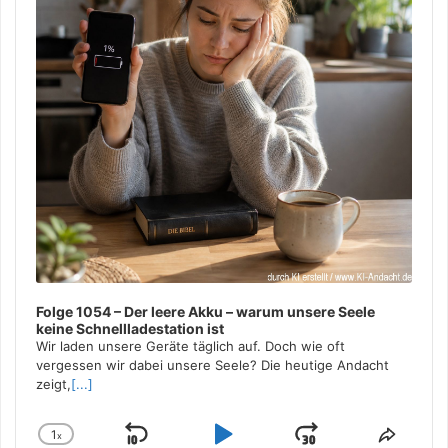
Folge 1054 – Der leere Akku – warum unsere Seele
keine Schnellladestation ist
Wir laden unsere Geräte täglich auf. Doch wie oft
vergessen wir dabei unsere Seele? Die heutige Andacht
zeigt,
[...]
1
x
Skip
Play
Jump
Change
Share