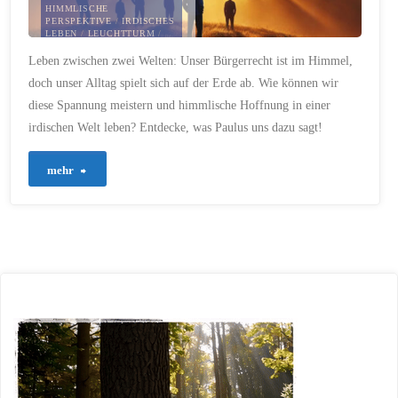
HIMMLISCHE
PERSPEKTIVE
/
IRDISCHES
LEBEN
/
LEUCHTTURM
/
MISSION
/
PAULUS
/
Leben zwischen zwei Welten: Unser Bürgerrecht ist im Himmel,
PHILIPPER 3
/
VERGEBUNG
/
WELTBÜRGER
doch unser Alltag spielt sich auf der Erde ab. Wie können wir
23. JANUAR 2025
diese Spannung meistern und himmlische Hoffnung in einer
irdischen Welt leben? Entdecke, was Paulus uns dazu sagt!
"498
mehr
–
Himmelsbürger
und
Weltbürger:
Leben
zwischen