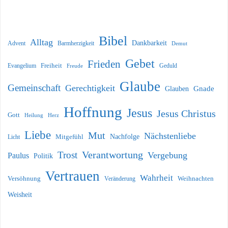
Bibel
Alltag
Dankbarkeit
Barmherzigkeit
Advent
Demut
Gebet
Frieden
Freiheit
Evangelium
Geduld
Freude
Glaube
Gemeinschaft
Gerechtigkeit
Glauben
Gnade
Hoffnung
Jesus
Jesus Christus
Gott
Heilung
Herz
Liebe
Mut
Nächstenliebe
Nachfolge
Licht
Mitgefühl
Verantwortung
Trost
Vergebung
Paulus
Politik
Vertrauen
Wahrheit
Versöhnung
Weihnachten
Veränderung
Weisheit