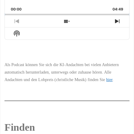
Playback
This
Backward
Pause
Forward
00:00
Rate
04:49
Episo
Previous
Show
Next
Episode
Episodes
Episo
Show
List
Podcast
Information
Als Podcast können Sie sich die KI-Andachten bei vielen Anbietern
automatisch herunterladen, unterwegs oder zuhause hören. Alle
Andachten und den Lobpreis (christliche Musik) finden Sie
hier
.
Finden