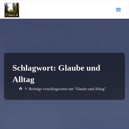
Zum
KI-
Inhalt
Andacht.de
springen
Schlagwort:
Glaube und
Alltag
Start
Beiträge verschlagwortet mit "Glaube und Alltag"