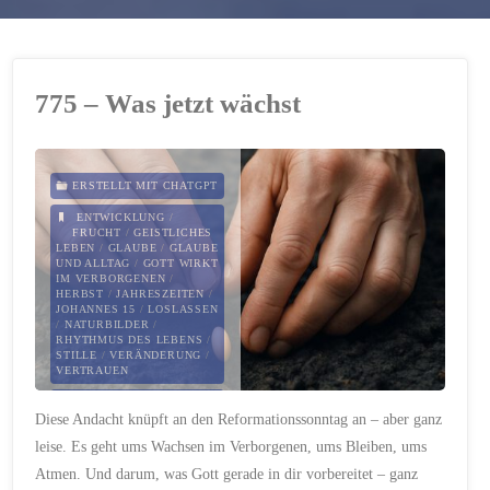
775 – Was jetzt wächst
ERSTELLT MIT CHATGPT
ENTWICKLUNG
/
FRUCHT
/
GEISTLICHES
LEBEN
/
GLAUBE
/
GLAUBE
UND ALLTAG
/
GOTT WIRKT
IM VERBORGENEN
/
HERBST
/
JAHRESZEITEN
/
JOHANNES 15
/
LOSLASSEN
/
NATURBILDER
/
RHYTHMUS DES LEBENS
/
STILLE
/
VERÄNDERUNG
/
VERTRAUEN
27. OKTOBER 2025
Diese Andacht knüpft an den Reformationssonntag an – aber ganz
leise. Es geht ums Wachsen im Verborgenen, ums Bleiben, ums
Atmen. Und darum, was Gott gerade in dir vorbereitet – ganz