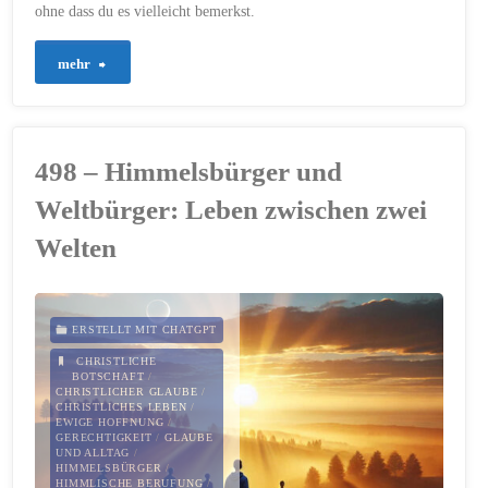
ohne dass du es vielleicht bemerkst.
"775
mehr
–
Was
498 – Himmelsbürger und
jetzt
Weltbürger: Leben zwischen zwei
wächst"
Welten
ERSTELLT MIT CHATGPT
CHRISTLICHE
BOTSCHAFT
/
CHRISTLICHER GLAUBE
/
CHRISTLICHES LEBEN
/
EWIGE HOFFNUNG
/
GERECHTIGKEIT
/
GLAUBE
UND ALLTAG
/
HIMMELSBÜRGER
/
HIMMLISCHE BERUFUNG
/