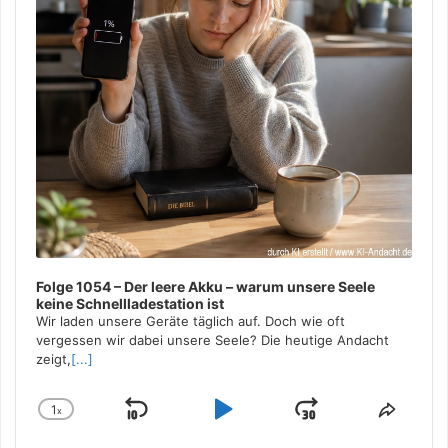
Folge 1054 – Der leere Akku – warum unsere Seele
keine Schnellladestation ist
Wir laden unsere Geräte täglich auf. Doch wie oft
vergessen wir dabei unsere Seele? Die heutige Andacht
zeigt,
[...]
1
x
Skip
Play
Jump
Change
Share
Playback
This