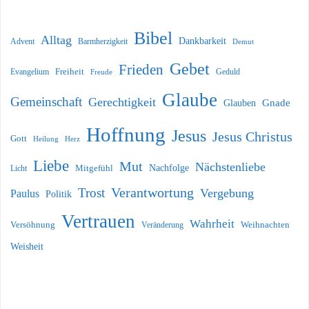
Bibel
Alltag
Dankbarkeit
Barmherzigkeit
Advent
Demut
Gebet
Frieden
Freiheit
Evangelium
Geduld
Freude
Glaube
Gemeinschaft
Gerechtigkeit
Glauben
Gnade
Hoffnung
Jesus
Jesus Christus
Gott
Heilung
Herz
Liebe
Mut
Nächstenliebe
Nachfolge
Licht
Mitgefühl
Verantwortung
Trost
Vergebung
Paulus
Politik
Vertrauen
Wahrheit
Versöhnung
Weihnachten
Veränderung
Weisheit