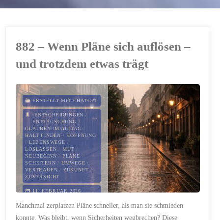
882 – Wenn Pläne sich auflösen –
und trotzdem etwas trägt
ERSTELLT MIT CHATGPT
ENTSCHEIDUNGEN
/
ENTTÄUSCHUNG
/
GLAUBEN IM ALLTAG
/
HALT FINDEN
/
HOFFNUNG
/
LEBENSWEGE
/
LOSLASSEN
/
MUT
/
NEUBEGINN
/
PLÄNE
/
SCHEITERN
/
UMWEGE
/
VERTRAUEN
/
ZUKUNFT
/
ZUVERSICHT
11. FEBRUAR 2026
Manchmal zerplatzen Pläne schneller, als man sie schmieden
konnte. Was bleibt, wenn Sicherheiten wegbrechen? Diese