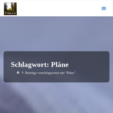
Zum
KI-
Inhalt
Andacht.de
springen
Schlagwort:
Pläne
Start
Beiträge verschlagwortet mit "Pläne"