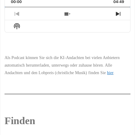
Backward
Pause
Forward
00:00
Rate
04:49
Episo
Previous
Show
Next
Episode
Episodes
Episo
Show
List
Podcast
Information
Als Podcast können Sie sich die KI-Andachten bei vielen Anbietern
automatisch herunterladen, unterwegs oder zuhause hören. Alle
Andachten und den Lobpreis (christliche Musik) finden Sie
hier
.
Finden