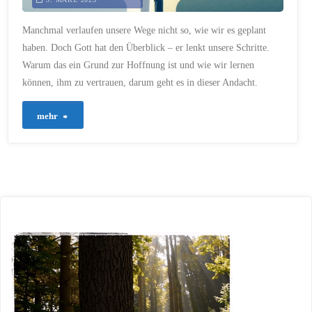
trägt"
Manchmal verlaufen unsere Wege nicht so, wie wir es geplant
haben. Doch Gott hat den Überblick – er lenkt unsere Schritte.
Warum das ein Grund zur Hoffnung ist und wie wir lernen
können, ihm zu vertrauen, darum geht es in dieser Andacht.
"543
mehr
–
Von
Gottes
Wegen
und
unseren
Umwegen"