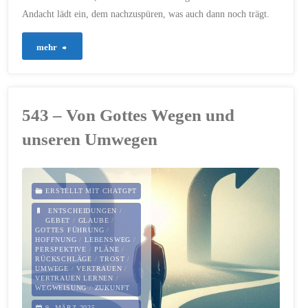
Andacht lädt ein, dem nachzuspüren, was auch dann noch trägt.
"882
mehr
–
Wenn
543 – Von Gottes Wegen und
Pläne
unseren Umwegen
sich
auflösen
ERSTELLT MIT CHATGPT
–
ENTSCHEIDUNGEN
/
GEBET
/
GLAUBE
/
GOTTES FÜHRUNG
/
und
HOFFNUNG
/
LEBENSWEG
/
PERSPEKTIVE
/
PLÄNE
/
RÜCKSCHLÄGE
/
TROST
/
trotzdem
UMWEGE
/
VERTRAUEN
/
VERTRAUEN LERNEN
/
WEGWEISUNG
/
ZUKUNFT
etwas
9. MÄRZ 2025