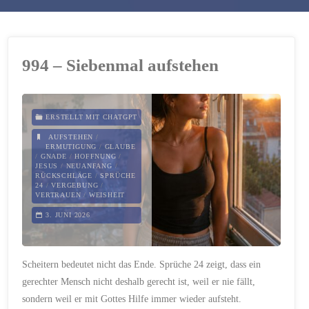
994 – Siebenmal aufstehen
ERSTELLT MIT CHATGPT
AUFSTEHEN
/
ERMUTIGUNG
/
GLAUBE
/
GNADE
/
HOFFNUNG
/
JESUS
/
NEUANFANG
/
RÜCKSCHLÄGE
/
SPRÜCHE
24
/
VERGEBUNG
/
VERTRAUEN
/
WEISHEIT
3. JUNI 2026
Scheitern bedeutet nicht das Ende. Sprüche 24 zeigt, dass ein
gerechter Mensch nicht deshalb gerecht ist, weil er nie fällt,
sondern weil er mit Gottes Hilfe immer wieder aufsteht.