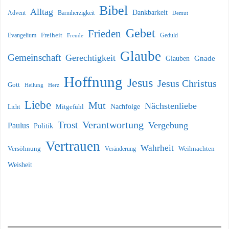
Bibel
Alltag
Dankbarkeit
Barmherzigkeit
Advent
Demut
Gebet
Frieden
Freiheit
Evangelium
Geduld
Freude
Glaube
Gemeinschaft
Gerechtigkeit
Glauben
Gnade
Hoffnung
Jesus
Jesus Christus
Gott
Heilung
Herz
Liebe
Mut
Nächstenliebe
Nachfolge
Licht
Mitgefühl
Verantwortung
Trost
Vergebung
Paulus
Politik
Vertrauen
Wahrheit
Versöhnung
Weihnachten
Veränderung
Weisheit