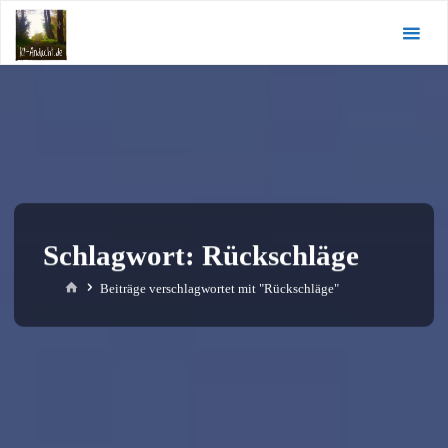
Zum
KI-
Inhalt
Andacht.de
springen
Schlagwort:
Rückschläge
Start
Beiträge verschlagwortet mit "Rückschläge"