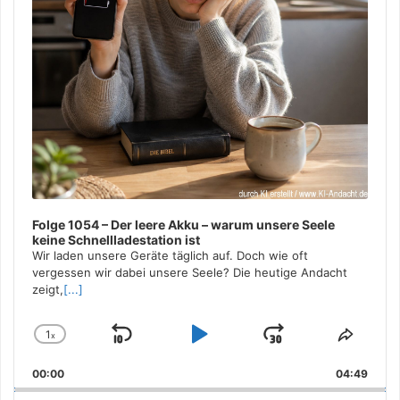
Folge 1054 – Der leere Akku – warum unsere Seele
keine Schnellladestation ist
Wir laden unsere Geräte täglich auf. Doch wie oft
vergessen wir dabei unsere Seele? Die heutige Andacht
zeigt,
[...]
1
x
Skip
Play
Jump
Change
Share
Playback
This
Backward
Pause
Forward
00:00
Rate
04:49
Episo