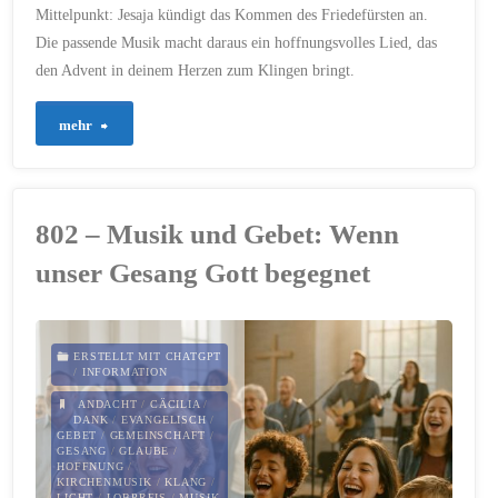
Mittelpunkt: Jesaja kündigt das Kommen des Friedefürsten an.
Die passende Musik macht daraus ein hoffnungsvolles Lied, das
den Advent in deinem Herzen zum Klingen bringt.
"810
mehr
–
Die
802 – Musik und Gebet: Wenn
Verheißung
unser Gesang Gott begegnet
der
Ankunft"
ERSTELLT MIT CHATGPT
/
INFORMATION
ANDACHT
/
CÄCILIA
/
DANK
/
EVANGELISCH
/
GEBET
/
GEMEINSCHAFT
/
GESANG
/
GLAUBE
/
HOFFNUNG
/
KIRCHENMUSIK
/
KLANG
/
LICHT
/
LOBPREIS
/
MUSIK