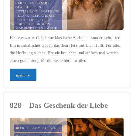
GEBET
/
GEBETSLIED
/
GLAUBE LEBEN
/
GOTTESNÄHE
/
HOFFNUNG
/
KLANG
/
LEICHTIGKEIT
/
LICHT
/
LIEBE
/
LIED
/
LOBLIED
/
LOBPREIS
/
MODERNES LIED
/
MUSIK
/
MUSIK UND GOTT
/
Heute erwartet dich keine klassische Andacht – sondern ein Lied.
MUSIKFORMAT
/
MUT
/
POSITIVER GLAUBE
/
Ein musikalisches Gebet, das dein Herz mit Licht füllt. Für alle,
RADIOANDACHT
/
SEGEN
/
VERTRAUEN
/
ZUVERSICHT
die Hoffnung suchen, Freude brauchen und einfach mal wieder
20. JANUAR 2026
einen guten Song für die Seele hören wollen.
"860
mehr
–
Freude
828 – Das Geschenk der Liebe
in
jedem
ERSTELLT MIT CHATGPT
Ton"