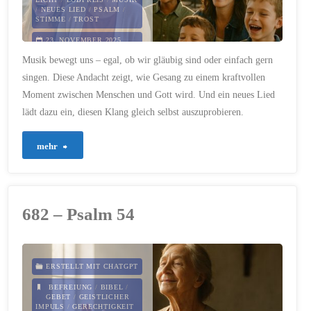
/
NEUES LIED
/
PSALM
/
STIMME
/
TROST
23. NOVEMBER 2025
Musik bewegt uns – egal, ob wir gläubig sind oder einfach gern
singen. Diese Andacht zeigt, wie Gesang zu einem kraftvollen
Moment zwischen Menschen und Gott wird. Und ein neues Lied
lädt dazu ein, diesen Klang gleich selbst auszuprobieren.
"802
mehr
–
Musik
682 – Psalm 54
und
Gebet:
ERSTELLT MIT CHATGPT
Wenn
BEFREIUNG
/
BIBEL
/
GEBET
/
GEISTLICHER
IMPULS
/
GERECHTIGKEIT
unser