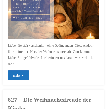
ADVENT
/
GEBURT
/
GESCHENK
/
GLAUBE
/
HERZ
/
JESUS
/
LIEBE
/
MUSIK
/
WEIHNACHTEN
19. DEZEMBER 2025
Liebe, die sich verschenkt – ohne Bedingungen. Diese Andacht
führt mitten ins Herz der Weihnachtsbotschaft: Gott kommt in
Liebe. Ein gefühlvolles Lied erinnert uns daran, was wirklich
zählt.
"828
mehr
–
Das
827 – Die Weihnachtsfreude der
Geschenk
Kinder