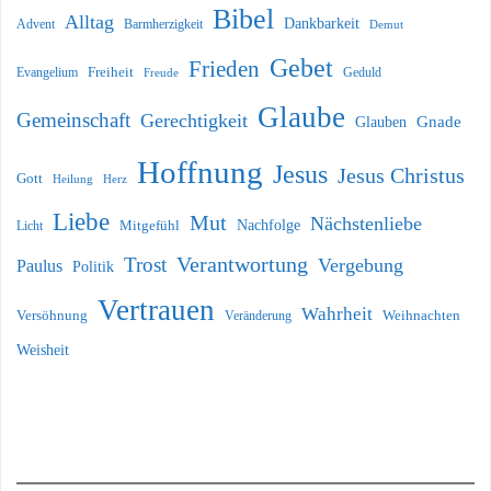
Bibel
Alltag
Dankbarkeit
Barmherzigkeit
Advent
Demut
Gebet
Frieden
Freiheit
Evangelium
Geduld
Freude
Glaube
Gemeinschaft
Gerechtigkeit
Glauben
Gnade
Hoffnung
Jesus
Jesus Christus
Gott
Heilung
Herz
Liebe
Mut
Nächstenliebe
Nachfolge
Licht
Mitgefühl
Verantwortung
Trost
Vergebung
Paulus
Politik
Vertrauen
Wahrheit
Versöhnung
Weihnachten
Veränderung
Weisheit