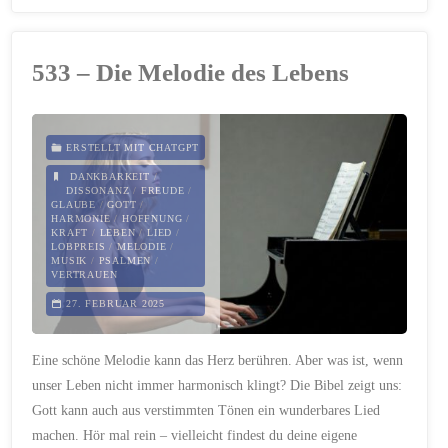
–
Dur,
533 – Die Melodie des Lebens
Moll
und
ERSTELLT MIT CHATGPT
die
DANKBARKEIT
/
DISSONANZ
/
FREUDE
/
GLAUBE
/
GOTT
/
Melodie
HARMONIE
/
HOFFNUNG
/
KRAFT
/
LEBEN
/
LIED
/
LOBPREIS
/
MELODIE
/
des
MUSIK
/
PSALMEN
/
VERTRAUEN
Lebens"
27. FEBRUAR 2025
Eine schöne Melodie kann das Herz berühren. Aber was ist, wenn
unser Leben nicht immer harmonisch klingt? Die Bibel zeigt uns:
Gott kann auch aus verstimmten Tönen ein wunderbares Lied
machen. Hör mal rein – vielleicht findest du deine eigene