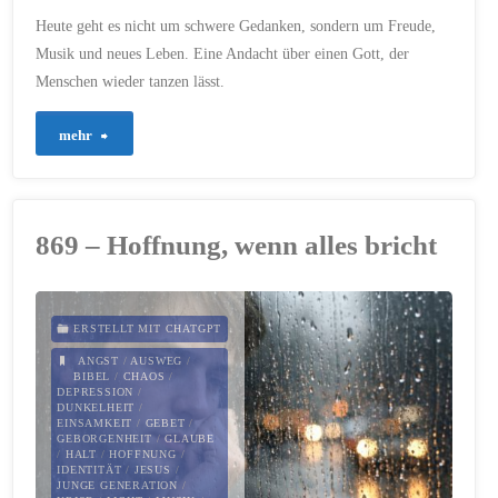
Heute geht es nicht um schwere Gedanken, sondern um Freude,
Musik und neues Leben. Eine Andacht über einen Gott, der
Menschen wieder tanzen lässt.
"980
mehr
–
Tanzen
869 – Hoffnung, wenn alles bricht
vor
Freude"
ERSTELLT MIT CHATGPT
ANGST
/
AUSWEG
/
BIBEL
/
CHAOS
/
DEPRESSION
/
DUNKELHEIT
/
EINSAMKEIT
/
GEBET
/
GEBORGENHEIT
/
GLAUBE
/
HALT
/
HOFFNUNG
/
IDENTITÄT
/
JESUS
/
JUNGE GENERATION
/