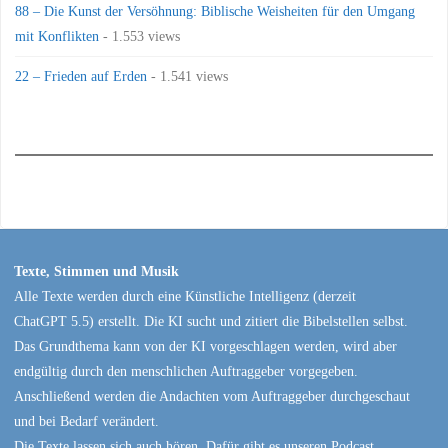
88 – Die Kunst der Versöhnung: Biblische Weisheiten für den Umgang
mit Konflikten
- 1.553 views
22 – Frieden auf Erden
- 1.541 views
Texte, Stimmen und Musik
Alle Texte werden durch eine Künstliche Intelligenz (derzeit
ChatGPT 5.5) erstellt. Die KI sucht und zitiert die Bibelstellen selbst.
Das Grundthema kann von der KI vorgeschlagen werden, wird aber
endgültig durch den menschlichen Auftraggeber vorgegeben.
Anschließend werden die Andachten vom Auftraggeber durchgeschaut
und bei Bedarf verändert.
Die Texte lassen sich auch hören. Dafür gibt es unseren Podcast,