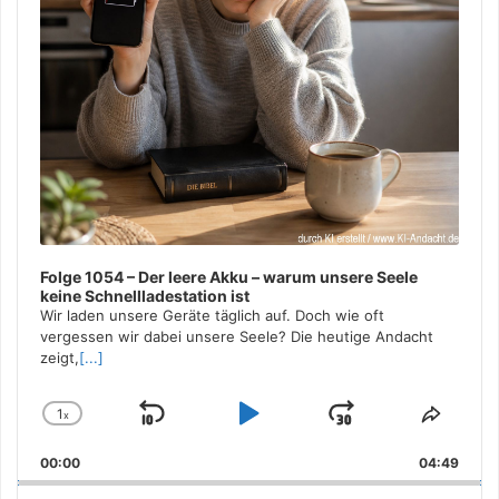
Folge 1054 – Der leere Akku – warum unsere Seele
keine Schnellladestation ist
Wir laden unsere Geräte täglich auf. Doch wie oft
vergessen wir dabei unsere Seele? Die heutige Andacht
zeigt,
[...]
1
x
Skip
Play
Jump
Change
Share
Playback
This
Backward
Pause
Forward
00:00
Rate
04:49
Episo