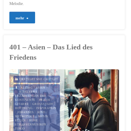
Melodie.
"533
mehr
–
Die
401 – Asien – Das Lied des
Melodie
Friedens
des
Lebens"
ERSTELLT MIT CHATGPT
ALLTAG
/
ASIEN
/
BIBELVERS
/
ERZÄHLUNGEN DER
KONTINENTE
/
FRIEDE
/
GITARRE
/
GROSSSTADT
/
HOFFNUNG
/
INSPIRATION
/
JOHANNES
/
KIND
/
METROPOLE
/
MUSIK
/
REGEN
/
RUHE
/
STRASSENMUSIKER
/
TOKIO