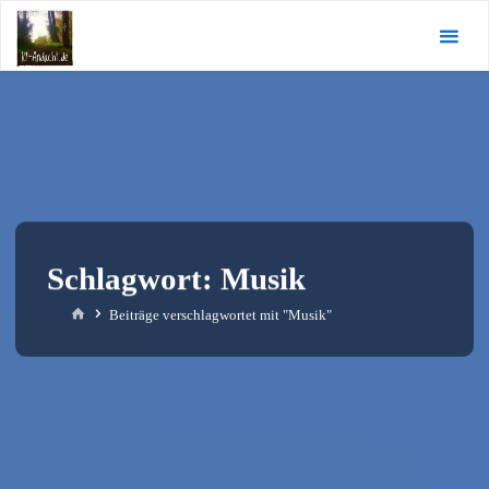
Zum
KI-
Inhalt
Andacht.de
springen
Schlagwort:
Musik
Start
Beiträge verschlagwortet mit "Musik"