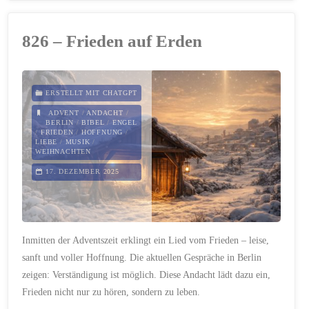
Die
826 – Frieden auf Erden
Weihnachtsfreude
der
ERSTELLT MIT CHATGPT
Kinder"
ADVENT
/
ANDACHT
/
BERLIN
/
BIBEL
/
ENGEL
/
FRIEDEN
/
HOFFNUNG
/
LIEBE
/
MUSIK
/
WEIHNACHTEN
17. DEZEMBER 2025
Inmitten der Adventszeit erklingt ein Lied vom Frieden – leise,
sanft und voller Hoffnung. Die aktuellen Gespräche in Berlin
zeigen: Verständigung ist möglich. Diese Andacht lädt dazu ein,
Frieden nicht nur zu hören, sondern zu leben.