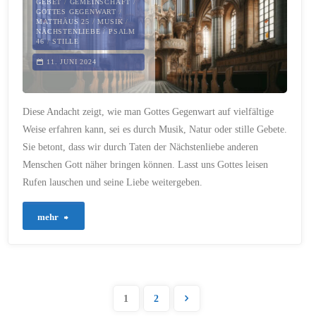
GEBET
/
GEMEINSCHAFT
/
Friedens"
GOTTES GEGENWART
/
MATTHÄUS 25
/
MUSIK
/
NÄCHSTENLIEBE
/
PSALM
46
/
STILLE
11. JUNI 2024
Diese Andacht zeigt, wie man Gottes Gegenwart auf vielfältige
Weise erfahren kann, sei es durch Musik, Natur oder stille Gebete.
Sie betont, dass wir durch Taten der Nächstenliebe anderen
Menschen Gott näher bringen können. Lasst uns Gottes leisen
Rufen lauschen und seine Liebe weitergeben.
"272
mehr
–
Gottes
1
2
Gegenwart