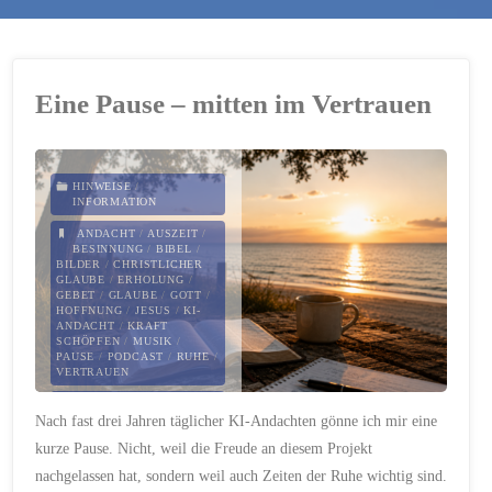
Eine Pause – mitten im Vertrauen
HINWEISE
/
INFORMATION
ANDACHT
/
AUSZEIT
/
BESINNUNG
/
BIBEL
/
BILDER
/
CHRISTLICHER
GLAUBE
/
ERHOLUNG
/
GEBET
/
GLAUBE
/
GOTT
/
HOFFNUNG
/
JESUS
/
KI-
ANDACHT
/
KRAFT
SCHÖPFEN
/
MUSIK
/
PAUSE
/
PODCAST
/
RUHE
/
VERTRAUEN
4. AUGUST 2026
Nach fast drei Jahren täglicher KI-Andachten gönne ich mir eine
kurze Pause. Nicht, weil die Freude an diesem Projekt
nachgelassen hat, sondern weil auch Zeiten der Ruhe wichtig sind.