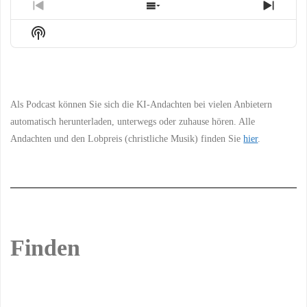
Previous
Show
Next
Episode
Episodes
Episo
Show
List
Podcast
Information
Als Podcast können Sie sich die KI-Andachten bei vielen Anbietern
automatisch herunterladen, unterwegs oder zuhause hören. Alle
Andachten und den Lobpreis (christliche Musik) finden Sie
hier
.
Finden