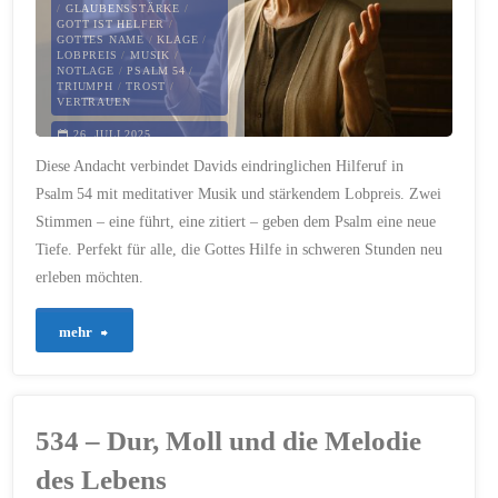
/
GLAUBENSSTÄRKE
/
GOTT IST HELFER
/
GOTTES NAME
/
KLAGE
/
Gesang
LOBPREIS
/
MUSIK
/
NOTLAGE
/
PSALM 54
/
TRIUMPH
/
TROST
/
Gott
VERTRAUEN
begegnet"
26. JULI 2025
Diese Andacht verbindet Davids eindringlichen Hilferuf in
Psalm 54 mit meditativer Musik und stärkendem Lobpreis. Zwei
Stimmen – eine führt, eine zitiert – geben dem Psalm eine neue
Tiefe. Perfekt für alle, die Gottes Hilfe in schweren Stunden neu
erleben möchten.
"682
mehr
–
Psalm
534 – Dur, Moll und die Melodie
54"
des Lebens