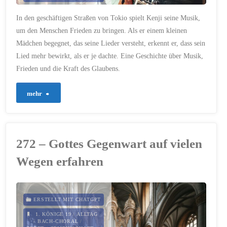
18. OKTOBER 2024
In den geschäftigen Straßen von Tokio spielt Kenji seine Musik,
um den Menschen Frieden zu bringen. Als er einem kleinen
Mädchen begegnet, das seine Lieder versteht, erkennt er, dass sein
Lied mehr bewirkt, als er je dachte. Eine Geschichte über Musik,
Frieden und die Kraft des Glaubens.
"401
mehr
–
Asien
272 – Gottes Gegenwart auf vielen
–
Wegen erfahren
Das
Lied
ERSTELLT MIT CHATGPT
des
1. KÖNIGE 19
/
ALLTAG
/
BACH-CHORAL
/