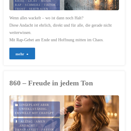
KRISE
/
LICHT
/
MUSIK
/
RAP
/
SCHMERZ
/
TIKTOK
/
TROST
/
VERTRAUEN
/
ZUKUNFT
/
Wenn alles wackelt – wo ist dann noch Halt?
ZUSAMMENHALT
Diese Andacht ist ehrlich, direkt und für alle, die gerade nicht
29. JANUAR 2026
weiterwissen.
Mit Rap-Gebet am Ende und Hoffnung mitten im Chaos.
"869
mehr
–
Hoffnung,
860 – Freude in jedem Ton
wenn
alles
EINGEPLANT ABER
UNVOLLSTÄNDIG
/
bricht"
ERSTELLT MIT CHATGPT
ALLTAG
/
AMEN
/
ANDACHT
/
DANKBARKEIT
/
FREUDE
/