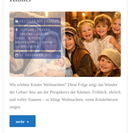
der
Liebe"
ERSTELLT MIT CHATGPT
ADVENT
/
FREUDE
/
GEBURT
/
GLAUBE
/
JESUS
/
KINDER
/
KRIPPENSPIEL
/
MUSIK
/
WEIHNACHTEN
18. DEZEMBER 2025
Wie erleben Kinder Weihnachten? Diese Folge zeigt das Wunder
der Geburt Jesu aus der Perspektive der Kleinen. Fröhlich, ehrlich
und voller Staunen – so klingt Weihnachten, wenn Kinderherzen
singen.
"827
mehr
–