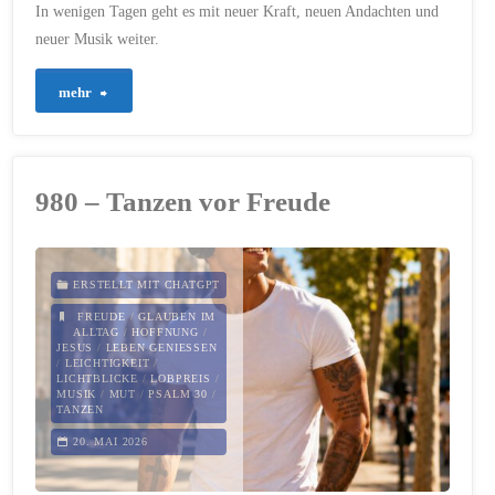
In wenigen Tagen geht es mit neuer Kraft, neuen Andachten und
neuer Musik weiter.
"Eine
mehr
Pause
–
980 – Tanzen vor Freude
mitten
im
ERSTELLT MIT CHATGPT
Vertrauen"
FREUDE
/
GLAUBEN IM
ALLTAG
/
HOFFNUNG
/
JESUS
/
LEBEN GENIESSEN
/
LEICHTIGKEIT
/
LICHTBLICKE
/
LOBPREIS
/
MUSIK
/
MUT
/
PSALM 30
/
TANZEN
20. MAI 2026