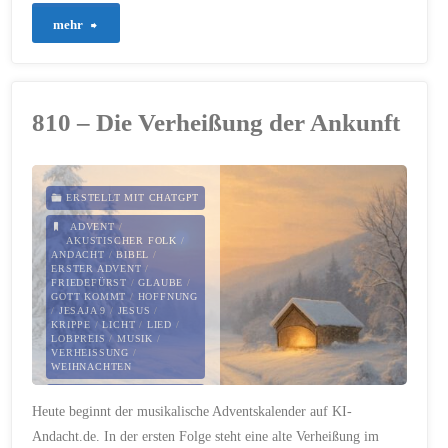
"826
mehr
–
Frieden
810 – Die Verheißung der Ankunft
auf
Erden"
ERSTELLT MIT CHATGPT
ADVENT
/
AKUSTISCHER FOLK
/
ANDACHT
/
BIBEL
/
ERSTER ADVENT
/
FRIEDEFÜRST
/
GLAUBE
/
GOTT KOMMT
/
HOFFNUNG
/
JESAJA 9
/
JESUS
/
KRIPPE
/
LICHT
/
LIED
/
LOBPREIS
/
MUSIK
/
VERHEISSUNG
/
WEIHNACHTEN
1. DEZEMBER 2025
Heute beginnt der musikalische Adventskalender auf KI-
Andacht.de. In der ersten Folge steht eine alte Verheißung im