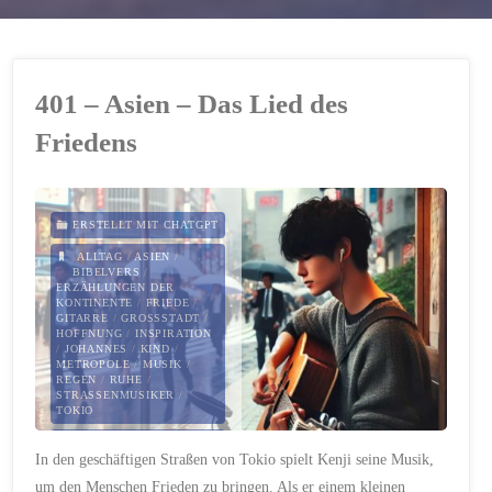
401 – Asien – Das Lied des
Friedens
ERSTELLT MIT CHATGPT
ALLTAG
/
ASIEN
/
BIBELVERS
/
ERZÄHLUNGEN DER
KONTINENTE
/
FRIEDE
/
GITARRE
/
GROSSSTADT
/
HOFFNUNG
/
INSPIRATION
/
JOHANNES
/
KIND
/
METROPOLE
/
MUSIK
/
REGEN
/
RUHE
/
STRASSENMUSIKER
/
TOKIO
18. OKTOBER 2024
In den geschäftigen Straßen von Tokio spielt Kenji seine Musik,
um den Menschen Frieden zu bringen. Als er einem kleinen