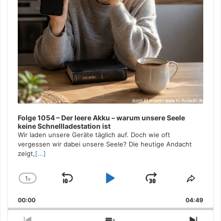
Folge 1054 – Der leere Akku – warum unsere Seele
keine Schnellladestation ist
Wir laden unsere Geräte täglich auf. Doch wie oft
vergessen wir dabei unsere Seele? Die heutige Andacht
zeigt,
[...]
1
x
Skip
Play
Jump
Change
Share
Playback
This
Backward
Pause
Forward
00:00
Rate
04:49
Episo