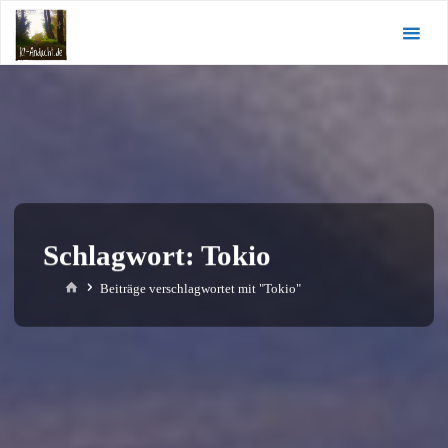
Zum
KI-
Inhalt
Andacht.de
springen
Schlagwort:
Tokio
Start
Beiträge verschlagwortet mit "Tokio"