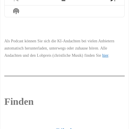
Previous
Show
Next
Episode
Episodes
Episo
Show
List
Podcast
Information
Als Podcast können Sie sich die KI-Andachten bei vielen Anbietern
automatisch herunterladen, unterwegs oder zuhause hören. Alle
Andachten und den Lobpreis (christliche Musik) finden Sie
hier
.
Finden