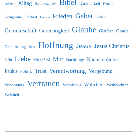
Bibel
Alltag
Dankbarkeit
Barmherzigkeit
Advent
Demut
Gebet
Frieden
Freiheit
Evangelium
Geduld
Freude
Glaube
Gemeinschaft
Gerechtigkeit
Glauben
Gnade
Hoffnung
Jesus
Jesus Christus
Gott
Heilung
Herz
Liebe
Mut
Nächstenliebe
Nachfolge
Licht
Mitgefühl
Verantwortung
Trost
Vergebung
Paulus
Politik
Vertrauen
Wahrheit
Versöhnung
Weihnachten
Veränderung
Weisheit