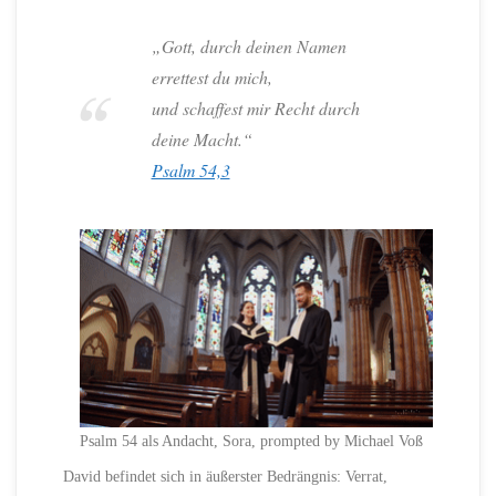
„Gott, durch deinen Namen
errettest du mich,
und schaffest mir Recht durch
deine Macht.“
Psalm 54,3
Psalm 54 als Andacht, Sora, prompted by Michael Voß
David befindet sich in äußerster Bedrängnis: Verrat,