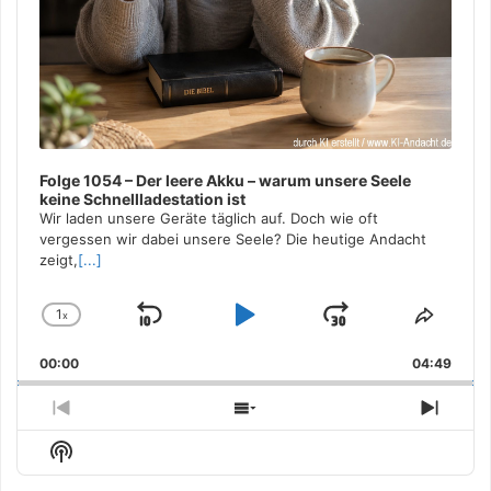
Folge 1054 – Der leere Akku – warum unsere Seele
keine Schnellladestation ist
Wir laden unsere Geräte täglich auf. Doch wie oft
vergessen wir dabei unsere Seele? Die heutige Andacht
zeigt,
[...]
1
x
Skip
Play
Jump
Change
Share
Playback
This
Backward
Pause
Forward
00:00
Rate
04:49
Episo
Previous
Show
Next
Episode
Episodes
Episo
Show
List
Podcast