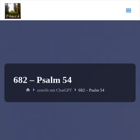
Zum
KI-
Inhalt
Andacht.de
springen
682 – Psalm 54
Start
erstellt mit ChatGPT
682 – Psalm 54