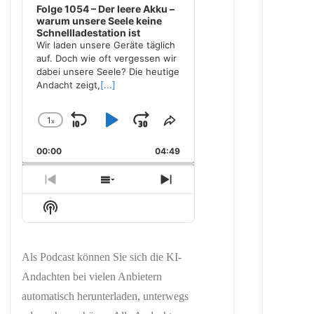
Folge 1054 – Der leere Akku –
warum unsere Seele keine
Schnellladestation ist
Wir laden unsere Geräte täglich
auf. Doch wie oft vergessen wir
dabei unsere Seele? Die heutige
Andacht zeigt,
[...]
1
x
Skip
Play
Jump
Change
Share
Playback
This
Backward
Pause
Forward
00:00
Rate
04:49
Episode
Previous
Show
Next
Episode
Episodes
Episode
Show
List
Podcast
Information
Als Podcast können Sie sich die KI-
Andachten bei vielen Anbietern
automatisch herunterladen, unterwegs