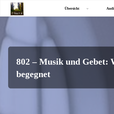
Zum
KI-
Übersicht
Audi
Inhalt
Andacht.de
springen
802 – Musik und Gebet: 
begegnet