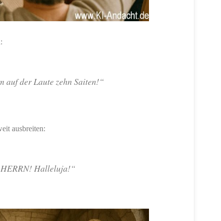
:
m auf der Laute zehn Saiten!“
it ausbreiten:
n HERRN! Halleluja!“