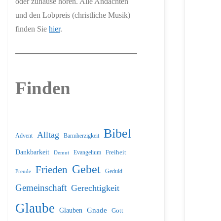
oder zuhause hören. Alle Andachten
und den Lobpreis (christliche Musik)
finden Sie
hier
.
Finden
Bibel
Alltag
Barmherzigkeit
Advent
Dankbarkeit
Freiheit
Evangelium
Demut
Gebet
Frieden
Geduld
Freude
Gemeinschaft
Gerechtigkeit
Glaube
Glauben
Gnade
Gott