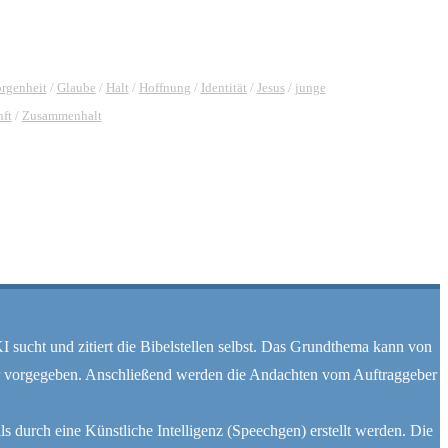
rgenheit
/
Glaube
/
Halt
/
Hoffnung
/
Identität
/
Jesus
/
junge
ft
/
Zusammenhalt
KI sucht und zitiert die Bibelstellen selbst. Das Grundthema kann von
er vorgegeben. Anschließend werden die Andachten vom Auftraggeber
s durch eine Künstliche Intelligenz (Speechgen) erstellt werden. Die