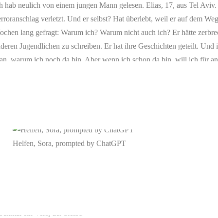
h hab neulich von einem jungen Mann gelesen. Elias, 17, aus Tel Avi
rroranschlag verletzt. Und er selbst? Hat überlebt, weil er auf dem Weg
chen lang gefragt: Warum ich? Warum nicht auch ich? Er hätte zerbre
deren Jugendlichen zu schreiben. Er hat ihre Geschichten geteilt. Und 
an, warum ich noch da bin. Aber wenn ich schon da bin, will ich für an
s für ein Satz. Hoffnung ist manchmal nicht das große Leuchten am Hi
r sagt, dass du einfach nur noch schlafen willst. Hoffnung ist: aufste
t dieser leise Gedanke: Vielleicht wird’s wieder gut.
Helfen, Sora, prompted by ChatGPT
d vielleicht brauchst du grad nicht die große Antwort, sondern einfach 
ch. Ich bete für dich. Genau das hat Gott getan. In Jesus. Er ist nicht nur
d er sagt dir: Ich geb dich nicht auf.
chmal ein Vers, der bleibt: