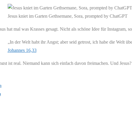
Jesus kniet im Garten Gethsemane, Sora, prompted by ChatGPT
sus hat mal was Krasses gesagt. Nicht als schöne Idee für Instagram, so
„In der Welt habt ihr Angst; aber seid getrost, ich habe die Welt ü
Johannes 16,33
gst ist real. Niemand kann sich einfach davon freimachen. Und Jesus? D
ese dunklen Nächte. Diese inneren Kämpfe. Dieser Jesus, der sagt: Ich
 über allem schwebt. Es heißt: Er ist da mittendrin. In deinem Struggl
n
ei Uhr nachts.
n
Jesus ist überall und immer für dich da, Sora, prompted by ChatG
d du bist nicht allein. Echt jetzt. Du bist nicht allein.