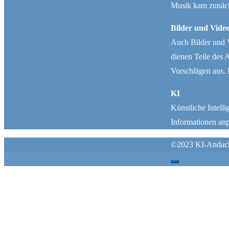
Musik kam zunäch
Bilder und Vide
Auch Bilder und V
dienen Teile des 
Vorschlägen aus. 
KI
Künstliche Intel
Informationen an
Folge 1054 – Der leere Akku – warum unsere
Seele keine Schnellladestation ist
©2023 KI-Andacht 
by
KI-Andacht.de
Wir laden unsere Geräte täglich auf. Doch wie oft
vergessen wir dabei unsere Seele? Die heutige
Andacht zeigt, warum echte Erneuerung nicht aus
einer kurzen Pause entsteht, sondern aus der Nähe