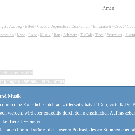
Amen!
ngst
/
Ausweg
/
Bibel
/
Chaos
/
Depression
/
Dunkelheit
/
Einsamkeit
/
Gebet
/
Gebo
neration
/
Krise
/
Licht
/
Musik
/
Rap
/
Schmerz
/
TikTok
/
Trost
/
Vertrauen
/
Zukun
acht schwer wird
ung tragen: Damals. Heute. Immer.
 und Musik
durch eine Künstliche Intelligenz (derzeit ChatGPT 5.5) erstellt. Die 
agen werden, wird aber endgültig durch den menschlichen Auftraggeb
 bei Bedarf verändert.
sich auch hören. Dafür gibt es unseren Podcast, dessen Stimmen ebenfall