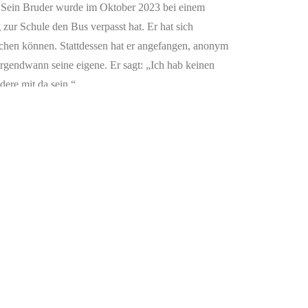
v. Sein Bruder wurde im Oktober 2023 bei einem
 zur Schule den Bus verpasst hat. Er hat sich
chen können. Stattdessen hat er angefangen, anonym
irgendwann seine eigene. Er sagt: „Ich hab keinen
dere mit da sein.“
mmel. Hoffnung ist: nicht aufgeben, obwohl alles in
hen. Auch wenn du fällst. Wieder und wieder. Hoffnung
nur jemanden, der sagt: Ich seh dich. Ich glaub an
 für dich gestorben. Er lebt für dich. Heute. Jetzt.