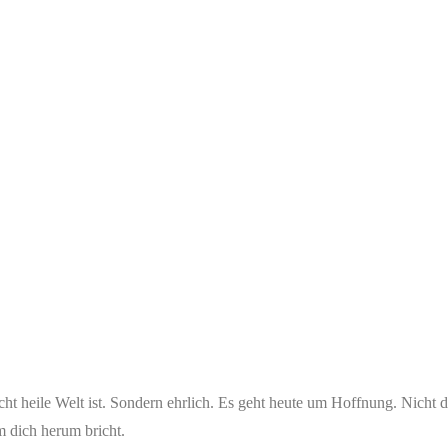
stellt mit ChatGPT
29. Januar 2026
30. Januar 2026
Nachdenken, Sora, prompted by ChatGPT
ey du,
, der grad vielleicht am Handy sitzt, mit einem halben Ohr zuhört und 
ne Andacht geben soll. Vielleicht hängst du irgendwo zwischen Schul
fühl, dass die Welt sowieso komplett den Verstand verliert. Ich sag dir
cht heile Welt ist. Sondern ehrlich. Es geht heute um Hoffnung. Nicht die
 dich herum bricht.