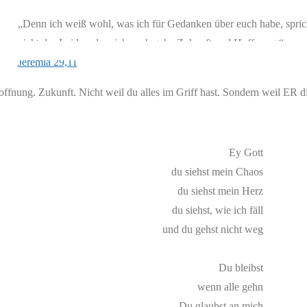
„Denn ich weiß wohl, was ich für Gedanken über euch habe, spr
nicht des Leides, dass ich euch gebe Zukunft und Hoffnung.“
Jeremia 29,11
ffnung. Zukunft. Nicht weil du alles im Griff hast. Sondern weil ER dic
hrheit, die dich trägt, wenn nichts mehr geht.
Ey Gott
du siehst mein Chaos
du siehst mein Herz
du siehst, wie ich fäll
und du gehst nicht weg
Du bleibst
wenn alle gehn
Du glaubst an mich