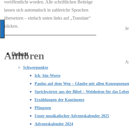
veröffentlicht worden. Alle schriftlichen Beiträge
KI-
lassen sich automatisch in zahlreiche Sprachen
Andacht.de
übersetzen – einfach unten links auf „Translate“
Christliche
klicken.
Je
Texte
mit
Hilfe
Anhören
Übersicht
der
An
Künstlichen
Schwerpunkte
Di
Intelligenz
Ich- bin-Worte
er
Paulus auf dem Weg – Glaube mit allen Konsequenze
dr
Sprichwörter aus der Bibel – Weisheiten für das Lebe
Erzählungen der Kontinente
Pfingsten
Unser musikalischer Adventskalender 2025
Un
Adventskalender 2024