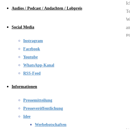
Ic
Audios / Podcast / Andachten / Lobpreis
Te
Wo
Social Media
an
Pl
Instragram
Wa
Facebook
di
Youtube
is
WhatsApp-Kanal
RSS-Feed
Informationen
Un
Pressemitteilung
di
Presseveröffentlichung
Un
Idee
Werbebotschaften
No