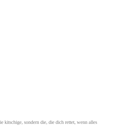
nicht genau weiß, warum er sich ausgerechnet jetzt
e, Studium, Job, Liebeskummer, TikTok und dem
: Genau deswegen bist du hier richtig. Weil das hier
 kitschige, sondern die, die dich rettet, wenn alles