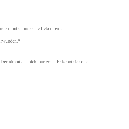
ndern mitten ins echte Leben rein:
berwunden.“
er nimmt das nicht nur ernst. Er kennt sie selbst.
 hab das alles überwunden. Und das heißt nicht, dass
e. In deinem Breakdown. In deiner Panikattacke um
PT