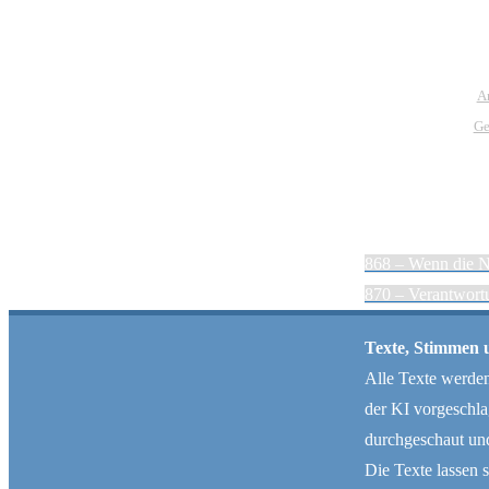
A
Ge
KI-Andacht
868 – Wenn die N
Wir bieten jeden Morgen eine neue Andacht, in
870 – Verantwort
deren Mittelpunkt die Inhalte der Bibel stehen.
Gottes Wort wird mit aktuellen Themen
Texte, Stimmen
verbunden. Die Besonderheit: Die Andachten,
Alle Texte werden 
Bilder und die Stimmen im Podcast erstellt eine
der KI vorgeschl
Künstliche Intelligenz. Die Themenauswahl und
durchgeschaut und
die Endkontrolle werden menschlich organisiert.
Die Texte lassen 