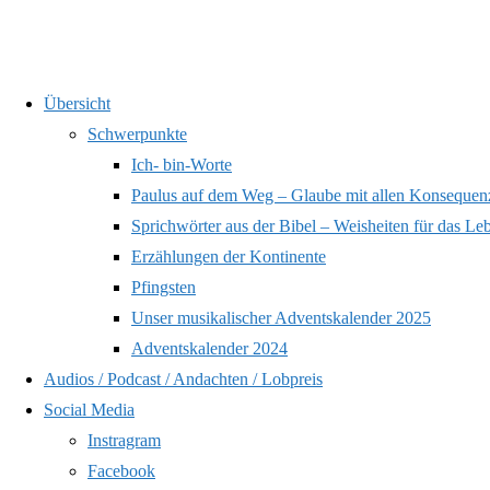
Zum
Übersicht
Inhalt
Schwerpunkte
springen
869 – Hoffnung, wenn alles b
Ich- bin-Worte
Paulus auf dem Weg – Glaube mit allen Konsequen
Sprichwörter aus der Bibel – Weisheiten für das Le
Erzählungen der Kontinente
Pfingsten
Unser musikalischer Adventskalender 2025
Sta
ers
Adventskalender 2024
Audios / Podcast / Andachten / Lobpreis
Social Media
Instragram
Facebook