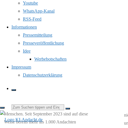
Youtube
WhatsApp-Kanal
RSS-Feed
Jeden Tag verbindet KI-Andacht die Botschaft der
Informationen
Bibel mit aktuellen Themen aus Gesellschaft,
Pressemitteilung
Politik und dem persönlichen Leben. Texte,
Presseveröffentlichung
er
Bilder, Videos, Podcastfolgen, Stimmen und
Idee
Musik entstehen mithilfe Künstlicher Intelligenz.
Werbebotschaften
Jede Andacht kann gelesen oder als Podcast
Impressum
gehört werden. Die eigens komponierten
Datenschutzerklärung
H
Musikstücke greifen das Thema der Andacht auf
und laden dazu ein, den Gedanken musikalisch
du
nachklingen zu lassen. Die Themenauswahl sowie
ei
die redaktionelle Endkontrolle erfolgen durch
Suchen
Ge
Menschen. Seit September 2023 sind auf diese
ni
Weise bereits mehr als 1.000 Andachten
um
nach: