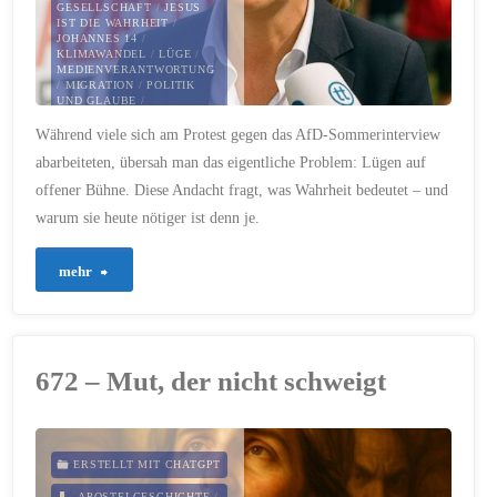
GESELLSCHAFT
/
JESUS
IST DIE WAHRHEIT
/
JOHANNES 14
/
KLIMAWANDEL
/
LÜGE
/
MEDIENVERANTWORTUNG
/
MIGRATION
/
POLITIK
UND GLAUBE
/
SOMMERINTERVIEW
/
Während viele sich am Protest gegen das AfD-Sommerinterview
SYRIEN
/
VERANTWORTUNG
/
abarbeiteten, übersah man das eigentliche Problem: Lügen auf
WAHRHEIT
offener Bühne. Diese Andacht fragt, was Wahrheit bedeutet – und
24. JULI 2025
warum sie heute nötiger ist denn je.
"680
mehr
–
Wahrheit
672 – Mut, der nicht schweigt
zählt.
Immer."
ERSTELLT MIT CHATGPT
APOSTELGESCHICHTE
/