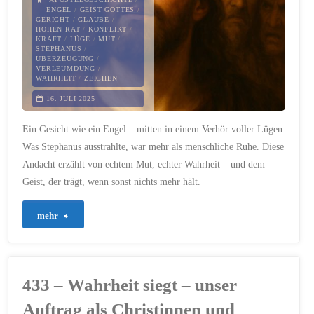
ENGEL
/
GEIST GOTTES
/
GERICHT
/
GLAUBE
/
HOHEN RAT
/
KONFLIKT
/
KRAFT
/
LÜGE
/
MUT
/
STEPHANUS
/
ÜBERZEUGUNG
/
VERLEUMDUNG
/
WAHRHEIT
/
ZEICHEN
16. JULI 2025
Ein Gesicht wie ein Engel – mitten in einem Verhör voller Lügen.
Was Stephanus ausstrahlte, war mehr als menschliche Ruhe. Diese
Andacht erzählt von echtem Mut, echter Wahrheit – und dem
Geist, der trägt, wenn sonst nichts mehr hält.
"672
mehr
–
Mut,
433 – Wahrheit siegt – unser
der
Auftrag als Christinnen und