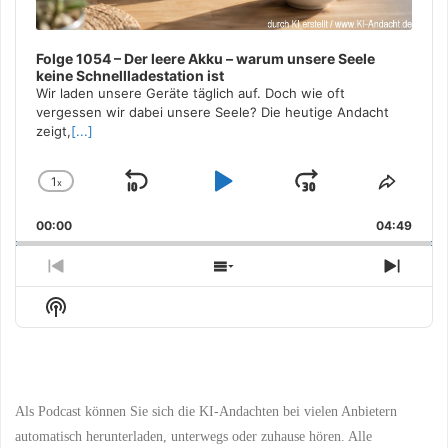
Folge 1054 – Der leere Akku – warum unsere Seele
keine Schnellladestation ist
Wir laden unsere Geräte täglich auf. Doch wie oft
vergessen wir dabei unsere Seele? Die heutige Andacht
zeigt,
[...]
1
x
Skip
Play
Jump
Change
Share
Playback
This
Backward
Pause
Forward
00:00
Rate
04:49
Episo
Previous
Show
Next
Episode
Episodes
Episo
Show
List
Podcast
Information
Als Podcast können Sie sich die KI-Andachten bei vielen Anbietern
automatisch herunterladen, unterwegs oder zuhause hören. Alle