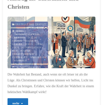
nicht
Christen
schweigt"
ERSTELLT MIT CHATGPT
BIBEL
/
BUNDESTAGSWAHL
/
CHRISTEN
/
DIALOG
/
FAKTEN
/
FREIHEIT
/
GLAUBE
/
JESUS
/
LIEBE
/
LÜGE
/
MANIPULATION
/
MUT
/
POLITIK
/
VERANTWORTUNG
/
VERTRAUEN
/
WAHLKAMPF
/
WAHRHEIT
19. NOVEMBER 2024
Die Wahrheit hat Bestand, auch wenn sie oft leiser ist als die
Lüge. Als Christinnen und Christen können wir helfen, Licht ins
Dunkel zu bringen. Erfahre, wie die Kraft der Wahrheit in einem
hektischen Wahlkampf wirkt!
"433
mehr