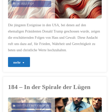
uns?"
14. JULI 2024
Die jüngsten Ereignisse in den USA, bei denen auf den
ehemaligen Präsidenten Donald Trump geschossen wurde, zeigen
die erschütternden Folgen von Hass und Gewalt. Diese Andacht
ruft uns dazu auf, für Frieden, Wahrheit und Gerechtigkeit zu
beten und christliche Werte hochzuhalten.
"305
mehr
b
–
184 – In der Spirale der Lügen
Attentat
auf
ERSTELLT MIT CHATGPT
Donald