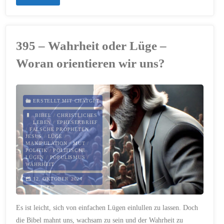
–
Wahrheit
395 – Wahrheit oder Lüge –
siegt
Woran orientieren wir uns?
–
unser
ERSTELLT MIT CHATGPT
Auftrag
BIBEL
/
CHRISTLICHES
LEBEN
/
EPHESERBRIEF
/
FALSCHE PROPHETEN
/
als
JESUS
/
LÜGE
/
MANIPULATION
/
MUT
/
POLITIK
/
POLITISCHE
Christinnen
LÜGEN
/
POPULISMUS
/
WAHRHEIT
und
12. OKTOBER 2024
Christen"
Es ist leicht, sich von einfachen Lügen einlullen zu lassen. Doch
die Bibel mahnt uns, wachsam zu sein und der Wahrheit zu