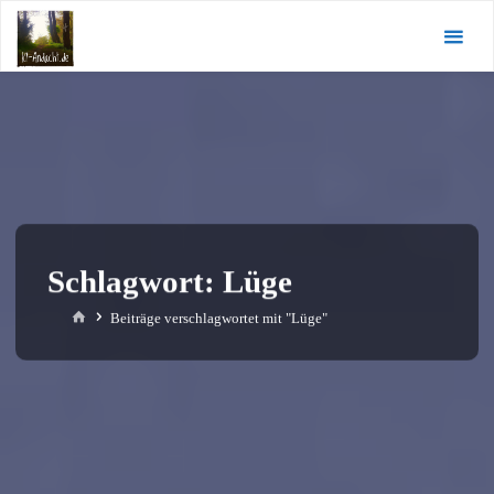
Zum
KI-
Inhalt
Andacht.de
springen
Schlagwort:
Lüge
Start
Beiträge verschlagwortet mit "Lüge"