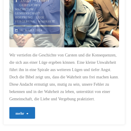
ANGST
/
FREIHEIT
/
GEISTLICHES
WACHSTUM
/
Trump:
GEMEINSCHAFT
/
HOFFNUNG
/
LÜGE
/
VERGEBUNG
/
WAHRHEIT
Frieden,
16. MÄRZ 2024
Wahrheit
und
Wir vertiefen die Geschichte von Carsten und die Konsequenzen,
die
die sich aus einer Lüge ergeben können. Eine kleine Unwahrheit
führt ihn in eine Spirale aus weiteren Lügen und tiefer Angst.
Gefahr
Doch die Bibel zeigt uns, dass die Wahrheit uns frei machen kann.
von
Diese Andacht ermutigt uns, mutig zu sein, unsere Fehler zu
bekennen und in der Wahrheit zu leben, unterstützt von einer
Falschmeldungen"
Gemeinschaft, die Liebe und Vergebung praktiziert.
"184
mehr
–