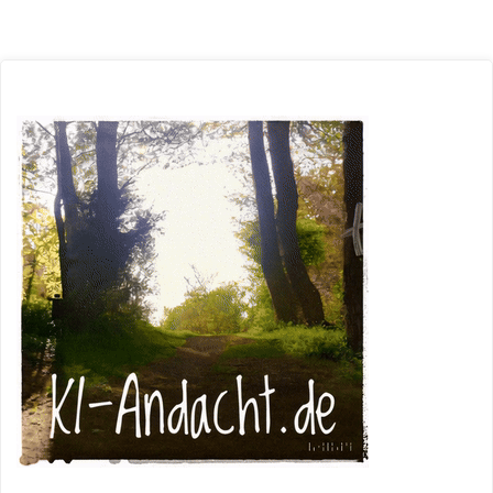
In
der
Spirale
der
Lügen"