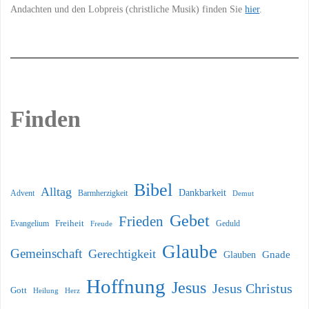
Andachten und den Lobpreis (christliche Musik) finden Sie
hier
.
Finden
Bibel
Alltag
Dankbarkeit
Barmherzigkeit
Advent
Demut
Gebet
Frieden
Freiheit
Evangelium
Geduld
Freude
Glaube
Gemeinschaft
Gerechtigkeit
Glauben
Gnade
Hoffnung
Jesus
Jesus Christus
Gott
Heilung
Herz