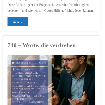
30. DEZEMBER 2025
Diese Andacht geht der Frage nach, was echte Wahrhaftigkeit
bedeutet – und wie wir mit Gottes Hilfe aufrichtig leben können.
"839
mehr
–
Wenn
740 – Worte, die verdrehen
die
Lüge
ERSTELLT MIT CHATGPT
sich
AFD
/
BIBEL
/
DURCHEINANDER
/
DURCHEINANDERBRINGER
als
/
EPHESERBRIEF
/
FREIHEIT
/
FRIEDEN
/
GEMEINSCHAFT
/
GENESIS
Wahrheit
/
GESELLSCHAFT
/
JESUS
/
JOHANNES
/
LÜGE
/
MEINUNGSFREIHEIT
/
MUT
tarnt"
/
POLITIK
/
PUTIN
/
SCHLANGE
/
TÄUSCHUNG
/