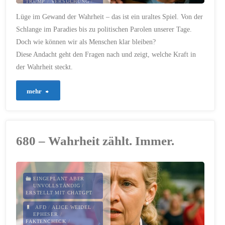
TRUMP
/
VERSUCHUNG
/
WAHRHEIT
Lüge im Gewand der Wahrheit – das ist ein uraltes Spiel. Von der
22. SEPTEMBER 2025
Schlange im Paradies bis zu politischen Parolen unserer Tage.
Doch wie können wir als Menschen klar bleiben?
Diese Andacht geht den Fragen nach und zeigt, welche Kraft in
der Wahrheit steckt.
"740
mehr
–
Worte,
680 – Wahrheit zählt. Immer.
die
verdrehen"
EINGEPLANT ABER
UNVOLLSTÄNDIG
/
ERSTELLT MIT CHATGPT
AFD
/
ALICE WEIDEL
/
EPHESER
/
FAKTENCHECK
/