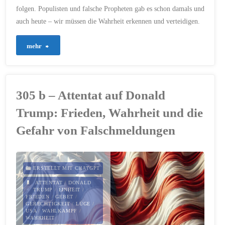
folgen. Populisten und falsche Propheten gab es schon damals und
auch heute – wir müssen die Wahrheit erkennen und verteidigen.
"395
mehr
–
Wahrheit
305 b – Attentat auf Donald
oder
Trump: Frieden, Wahrheit und die
Lüge
Gefahr von Falschmeldungen
–
Woran
ERSTELLT MIT CHATGPT
ATTENTAT
/
DONALD
orientieren
TRUMP
/
EINHEIT
/
FRIEDEN
/
GEBET
/
GERECHTIGKEIT
/
LÜGE
/
wir
USA
/
WAHLKAMPF
/
WAHRHEIT