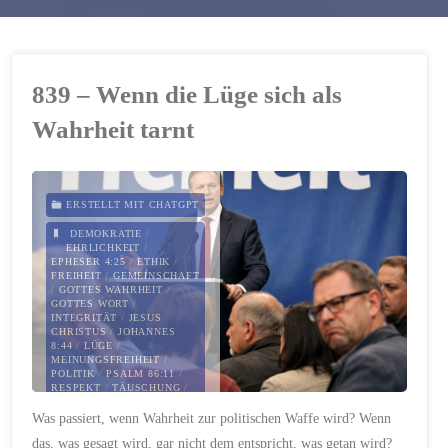
839 – Wenn die Lüge sich als
Wahrheit tarnt
ERSTELLT MIT CHATGPT
DEMOKRATIE
/
EHRLICHKEIT
/
EPHESER 4:25
/
ETHIK
/
FREIHEIT
/
GEMEINSCHAFT
/
GOTTES WAHRHEIT
/
GOTTES WORT
/
INTEGRITÄT
/
JESUS
CHRISTUS
/
JOHANNES
8:44
/
LÜGE
/
MEINUNGSFREIHEIT
/
POLITIK
/
PSALM 86:11
/
RESPEKT
/
TÄUSCHUNG
/
VERANTWORTUNG
/
Was passiert, wenn Wahrheit zur politischen Waffe wird? Wenn
WAHRHAFTIGKEIT
/
WAHRHEIT
/
ZUHÖREN
das, was gesagt wird, gar nicht dem entspricht, was getan wird?