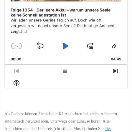
Folge 1054 – Der leere Akku – warum unsere Seele
keine Schnellladestation ist
Wir laden unsere Geräte täglich auf. Doch wie oft
vergessen wir dabei unsere Seele? Die heutige Andacht
zeigt,
[...]
1
x
Skip
Play
Jump
Change
Share
Playback
This
Backward
Pause
Forward
00:00
Rate
04:49
Episo
Previous
Show
Next
Episode
Episodes
Episo
Show
List
Podcast
Information
Als Podcast können Sie sich die KI-Andachten bei vielen Anbietern
automatisch herunterladen, unterwegs oder zuhause hören. Alle
Andachten und den Lobpreis (christliche Musik) finden Sie
hier
.