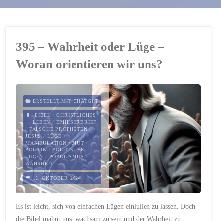
395 – Wahrheit oder Lüge –
Woran orientieren wir uns?
ERSTELLT MIT CHATGPT
BIBEL
/
CHRISTLICHES
LEBEN
/
EPHESERBRIEF
/
FALSCHE PROPHETEN
/
JESUS
/
LÜGE
/
MANIPULATION
/
MUT
/
POLITIK
/
POLITISCHE
LÜGEN
/
POPULISMUS
/
WAHRHEIT
12. OKTOBER 2024
Es ist leicht, sich von einfachen Lügen einlullen zu lassen. Doch
die Bibel mahnt uns, wachsam zu sein und der Wahrheit zu