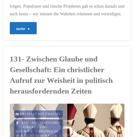
folgen. Populisten und falsche Propheten gab es schon damals und
auch heute – wir müssen die Wahrheit erkennen und verteidigen.
"395
mehr
–
Wahrheit
131- Zwischen Glaube und
oder
Gesellschaft: Ein christlicher
Lüge
Aufruf zur Weisheit in politisch
herausfordernden Zeiten
–
Woran
orientieren
ERSTELLT MIT CHATGPT
AFD
/
ANTISEMITISMUS
wir
/
AUSGRENZUNG
/
BISCHÖFE
/
CHRISTLICHE
WURZELN
/
DEMOKRATIE
/