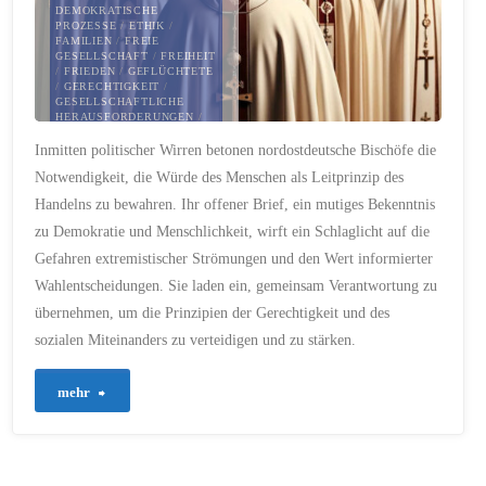
uns?"
DEMOKRATISCHE
PROZESSE
/
ETHIK
/
FAMILIEN
/
FREIE
GESELLSCHAFT
/
FREIHEIT
/
FRIEDEN
/
GEFLÜCHTETE
/
GERECHTIGKEIT
/
GESELLSCHAFTLICHE
HERAUSFORDERUNGEN
/
GLEICHHEIT
/
Inmitten politischer Wirren betonen nordostdeutsche Bischöfe die
GRUNDWERTE
/
HASS
/
HERAUSFORDERUNGEN
/
Notwendigkeit, die Würde des Menschen als Leitprinzip des
HETZE
/
INFORMATION
/
INSTITUTIONEN
/
Handelns zu bewahren. Ihr offener Brief, ein mutiges Bekenntnis
KLIMAWANDEL
/
KRITISCHER AUSTAUSCH
/
zu Demokratie und Menschlichkeit, wirft ein Schlaglicht auf die
LANGFRISTIGE FOLGEN
/
LEISTUNGSFÄHIGKEIT
/
Gefahren extremistischer Strömungen und den Wert informierter
MATTHÄUS 22:39
/
Wahlentscheidungen. Sie laden ein, gemeinsam Verantwortung zu
MENSCHENRECHTE
/
MENSCHENWÜRDE
/
MICHA
übernehmen, um die Prinzipien der Gerechtigkeit und des
6:8
/
MIGRANTEN
/
MISSTRAUEN
/
MORAL
/
sozialen Miteinanders zu verteidigen und zu stärken.
NÄCHSTENLIEBE
/
NS-
REGIME
/
PERSÖNLICHE
FOLGEN
/
POLITIK
/
"131-
POLITISCHE AKTEURE
/
mehr
POLITISCHE
ENTSCHEIDUNGEN
/
Zwischen
POLITISCHE PARTEIEN
/
POPULISMUS
/
RECHTSEXTREMISMUS
/
Glaube
RESPEKT
/
SORGE
/