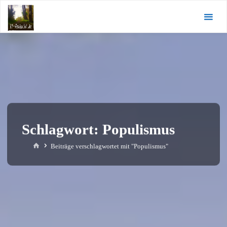
Zum
KI-
Inhalt
Andacht.de
springen
Schlagwort:
Populismus
Start
Beiträge verschlagwortet mit "Populismus"