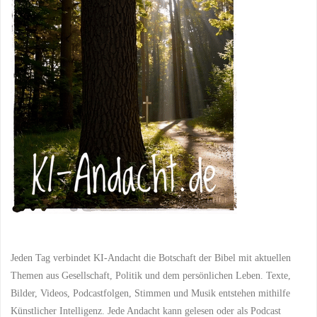
VERFASSUNG
/
Ein
VERUNSICHERUNG
/
VIELFÄLTIGE
christlicher
GESELLSCHAFTSORDNUNG
/
WAHLEN
/
WAHLENTSCHEIDUNG
/
Aufruf
WELTKRIEGE
/
WOHLSTAND
/
ZUKUNFT
/
ZUSAMMENLEBEN
zur
23. JANUAR 2024
Weisheit
in
politisch
herausfordernden
Zeiten"
Jeden Tag verbindet KI-Andacht die Botschaft der Bibel mit aktuellen
Themen aus Gesellschaft, Politik und dem persönlichen Leben. Texte,
Bilder, Videos, Podcastfolgen, Stimmen und Musik entstehen mithilfe
Künstlicher Intelligenz. Jede Andacht kann gelesen oder als Podcast