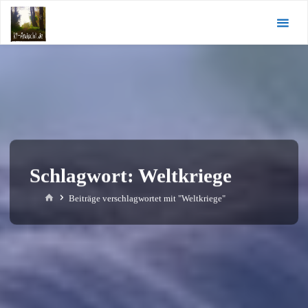
Zum
KI-
Inhalt
Andacht.de
springen
Schlagwort:
Weltkriege
Start
Beiträge verschlagwortet mit "Weltkriege"