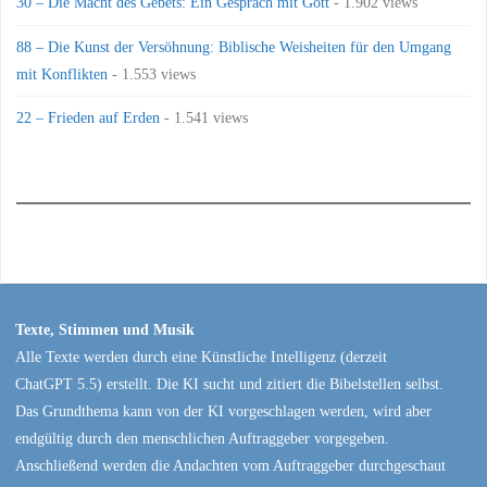
30 – Die Macht des Gebets: Ein Gespräch mit Gott
- 1.902 views
88 – Die Kunst der Versöhnung: Biblische Weisheiten für den Umgang
mit Konflikten
- 1.553 views
22 – Frieden auf Erden
- 1.541 views
Texte, Stimmen und Musik
Alle Texte werden durch eine Künstliche Intelligenz (derzeit
ChatGPT 5.5) erstellt. Die KI sucht und zitiert die Bibelstellen selbst.
Das Grundthema kann von der KI vorgeschlagen werden, wird aber
endgültig durch den menschlichen Auftraggeber vorgegeben.
Anschließend werden die Andachten vom Auftraggeber durchgeschaut