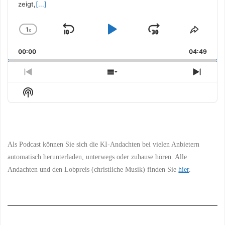
zeigt,
[...]
1
x
Skip
Play
Jump
Change
Share
Playback
This
Backward
Pause
Forward
00:00
Rate
04:49
Episo
Previous
Show
Next
Episode
Episodes
Episo
Show
List
Podcast
Information
Als Podcast können Sie sich die KI-Andachten bei vielen Anbietern
automatisch herunterladen, unterwegs oder zuhause hören. Alle
Andachten und den Lobpreis (christliche Musik) finden Sie
hier
.