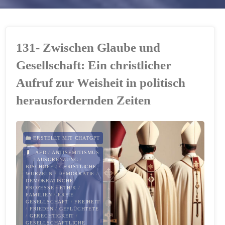
131- Zwischen Glaube und
Gesellschaft: Ein christlicher
Aufruf zur Weisheit in politisch
herausfordernden Zeiten
ERSTELLT MIT CHATGPT
AFD
/
ANTISEMITISMUS
/
AUSGRENZUNG
/
BISCHÖFE
/
CHRISTLICHE
WURZELN
/
DEMOKRATIE
/
DEMOKRATISCHE
PROZESSE
/
ETHIK
/
FAMILIEN
/
FREIE
GESELLSCHAFT
/
FREIHEIT
/
FRIEDEN
/
GEFLÜCHTETE
/
GERECHTIGKEIT
/
GESELLSCHAFTLICHE