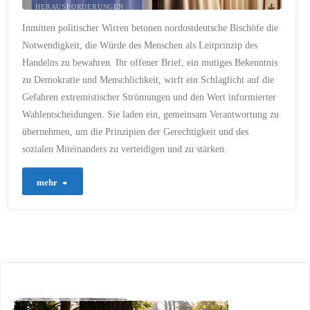
HERAUSFORDERUNGEN
/
GLEICHHEIT
/
Inmitten politischer Wirren betonen nordostdeutsche Bischöfe die
GRUNDWERTE
/
HASS
/
HERAUSFORDERUNGEN
/
Notwendigkeit, die Würde des Menschen als Leitprinzip des
HETZE
/
INFORMATION
/
INSTITUTIONEN
/
Handelns zu bewahren. Ihr offener Brief, ein mutiges Bekenntnis
KLIMAWANDEL
/
KRITISCHER AUSTAUSCH
/
zu Demokratie und Menschlichkeit, wirft ein Schlaglicht auf die
LANGFRISTIGE FOLGEN
/
LEISTUNGSFÄHIGKEIT
/
Gefahren extremistischer Strömungen und den Wert informierter
MATTHÄUS 22:39
/
Wahlentscheidungen. Sie laden ein, gemeinsam Verantwortung zu
MENSCHENRECHTE
/
MENSCHENWÜRDE
/
MICHA
übernehmen, um die Prinzipien der Gerechtigkeit und des
6:8
/
MIGRANTEN
/
MISSTRAUEN
/
MORAL
/
sozialen Miteinanders zu verteidigen und zu stärken.
NÄCHSTENLIEBE
/
NS-
REGIME
/
PERSÖNLICHE
FOLGEN
/
POLITIK
/
"131-
POLITISCHE AKTEURE
/
mehr
POLITISCHE
ENTSCHEIDUNGEN
/
Zwischen
POLITISCHE PARTEIEN
/
POPULISMUS
/
RECHTSEXTREMISMUS
/
Glaube
RESPEKT
/
SORGE
/
SOZIALE
MARKTWIRTSCHAFT
/
und
SOZIALER ABSTIEG
/
SOZIALER RECHTSSTAAT
/
STAATLICHES HANDELN
/
Gesellschaft:
STAATSFORM
/
VERANTWORTUNG
/