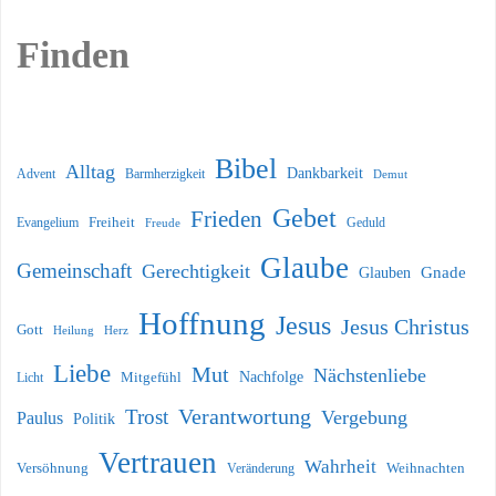
Finden
Bibel
Alltag
Dankbarkeit
Barmherzigkeit
Advent
Demut
Gebet
Frieden
Freiheit
Evangelium
Geduld
Freude
Glaube
Gemeinschaft
Gerechtigkeit
Glauben
Gnade
Hoffnung
Jesus
Jesus Christus
Gott
Heilung
Herz
Liebe
Mut
Nächstenliebe
Nachfolge
Licht
Mitgefühl
Verantwortung
Trost
Vergebung
Paulus
Politik
Vertrauen
Wahrheit
Versöhnung
Weihnachten
Veränderung