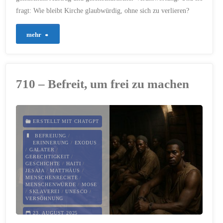
SELBSTKRITIK
/
TEILHABE
fragt: Wie bleibt Kirche glaubwürdig, ohne sich zu verlieren?
/
TRANSPARENZ
/
VERÄNDERUNG
/
VERANTWORTUNG
/
"759
mehr
VERANTWORTUNG DER
LAIEN
/
VIELFALT
/
WÜRDE
/
ZUKUNFT
–
11. OKTOBER 2025
Glaube
710 – Befreit, um frei zu machen
im
Blick
ERSTELLT MIT CHATGPT
auf
BEFREIUNG
/
ERINNERUNG
/
EXODUS
/
GALATER
/
Gesellschaft
GERECHTIGKEIT
/
GESCHICHTE
/
HAITI
/
JESAJA
/
MATTHÄUS
/
–
MENSCHENRECHTE
/
MENSCHENWÜRDE
/
MOSE
/
SKLAVEREI
/
UNESCO
/
Kirche
VERSÖHNUNG
und
23. AUGUST 2025