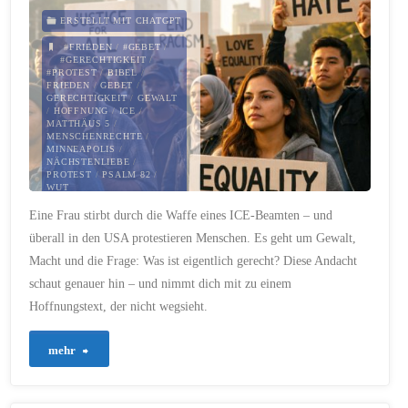
wird"
ERSTELLT MIT CHATGPT
#FRIEDEN
/
#GEBET
/
#GERECHTIGKEIT
/
#PROTEST
/
BIBEL
/
FRIEDEN
/
GEBET
/
GERECHTIGKEIT
/
GEWALT
/
HOFFNUNG
/
ICE
/
MATTHÄUS 5
/
MENSCHENRECHTE
/
MINNEAPOLIS
/
NÄCHSTENLIEBE
/
PROTEST
/
PSALM 82
/
WUT
Eine Frau stirbt durch die Waffe eines ICE-Beamten – und
12. JANUAR 2026
überall in den USA protestieren Menschen. Es geht um Gewalt,
Macht und die Frage: Was ist eigentlich gerecht? Diese Andacht
schaut genauer hin – und nimmt dich mit zu einem
Hoffnungstext, der nicht wegsieht.
"852
mehr
–