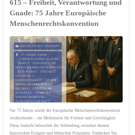
615 – Freiheit, Verantwortung und
zur
Gnade: 75 Jahre Europäische
Wahrheit"
Menschenrechtskonvention
ERSTELLT MIT CHATGPT
75 JAHRE EMRK
/
CHRISTLICHER GLAUBE
/
DEMUT
/
EUROPÄISCHE
MENSCHENRECHTSKONVENTION
/
EUROPARAT
/
FREIHEIT
/
GALATER 5
/
GERECHTIGKEIT
/
GNADE
/
MENSCHENRECHTE
/
MICHA 6
/
POLITISCHE
REALITÄT
/
TAMPERE
/
VERANTWORTUNG
/
ZIVILGESELLSCHAFT
Vor 75 Jahren wurde die Europäische Menschenrechtskonvention
20. MAI 2025
verabschiedet – ein Meilenstein für Freiheit und Gerechtigkeit.
Diese Andacht beleuchtet die Verbindung zwischen diesem
historischen Ereignis und biblischen Prinzipien. Entdecken Sie,