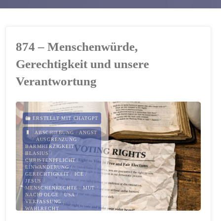
874 – Menschenwürde,
Gerechtigkeit und unsere
Verantwortung
ERSTELLT MIT CHATGPT
ABSCHIEBUNG
/
ANGST
/
AUSGRENZUNG
/
BARMHERZIGKEIT
/
BLASIUS
/
CHRISTENPFLICHT
/
EINWANDERUNG
/
GERECHTIGKEIT
/
ICE
/
JESUS
/
MENSCHENRECHTE
/
MUT
/
NACHFOLGE
/
USA
/
VERFASSUNG
/
WAHLRECHT