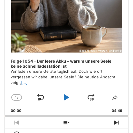
Folge 1054 – Der leere Akku – warum unsere Seele
keine Schnellladestation ist
Wir laden unsere Geräte täglich auf. Doch wie oft
vergessen wir dabei unsere Seele? Die heutige Andacht
zeigt,
[...]
1
x
Skip
Play
Jump
Change
Share
Playback
This
Backward
Pause
Forward
00:00
Rate
04:49
Episo
Previous
Show
Next
Episode
Episodes
Episo