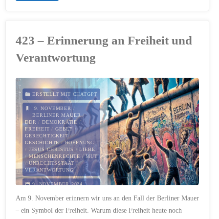
–
Verantwortung"
„Was
423 – Erinnerung an Freiheit und
Recht
Verantwortung
ist,
soll
ERSTELLT MIT CHATGPT
auch
9. NOVEMBER
/
BERLINER MAUER
/
DDR
/
DEMOKRATIE
/
Recht
FREIHEIT
/
GEBET
/
GERECHTIGKEIT
/
GESCHICHTE
/
HOFFNUNG
bleiben“
/
JESUS CHRISTUS
/
LIEBE
/
MENSCHENRECHTE
/
MUT
/
UNRECHTSSTAAT
/
–
VERANTWORTUNG
9. NOVEMBER 2024
Zum
Am 9. November erinnern wir uns an den Fall der Berliner Mauer
Tag
– ein Symbol der Freiheit. Warum diese Freiheit heute noch