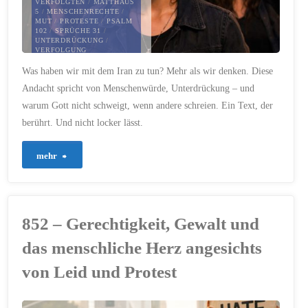
VERFOLGTEN
/
MATTHÄUS
5
/
MENSCHENRECHTE
/
MUT
/
PROTESTE
/
PSALM
102
/
SPRÜCHE 31
/
UNTERDRÜCKUNG
/
VERFOLGUNG
Was haben wir mit dem Iran zu tun? Mehr als wir denken. Diese
13. JANUAR 2026
Andacht spricht von Menschenwürde, Unterdrückung – und
warum Gott nicht schweigt, wenn andere schreien. Ein Text, der
berührt. Und nicht locker lässt.
"853
mehr
–
Gott
852 – Gerechtigkeit, Gewalt und
sieht,
das menschliche Herz angesichts
wer
von Leid und Protest
unterdrückt