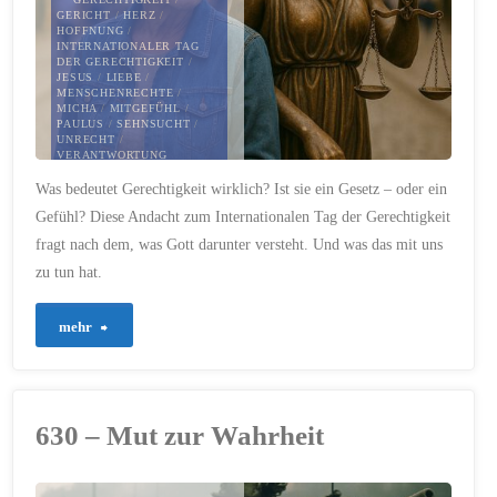
GERICHT
/
HERZ
/
bleibt"
HOFFNUNG
/
INTERNATIONALER TAG
DER GERECHTIGKEIT
/
JESUS
/
LIEBE
/
MENSCHENRECHTE
/
MICHA
/
MITGEFÜHL
/
PAULUS
/
SEHNSUCHT
/
UNRECHT
/
VERANTWORTUNG
Was bedeutet Gerechtigkeit wirklich? Ist sie ein Gesetz – oder ein
17. JULI 2025
Gefühl? Diese Andacht zum Internationalen Tag der Gerechtigkeit
fragt nach dem, was Gott darunter versteht. Und was das mit uns
zu tun hat.
"673
mehr
–
Was
630 – Mut zur Wahrheit
ist