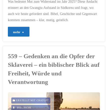
Was bedeutet Mut zum Widerstand im Jahr 2025? Diese Andacht
erinnert an den Gwangju-Aufstand in Südkorea und fragt, wo
auch wir heute gefordert sind. Bibel, Geschichte und Gegenwart
kommen zusammen – klar, mutig, geistlich.
"613
mehr
–
Mut
559 – Gedenken an die Opfer der
zum
Sklaverei – ein biblischer Blick auf
Widerstand"
Freiheit, Würde und
Verantwortung
ERSTELLT MIT CHATGPT
BIBLISCHE