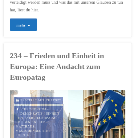
verteidigt werden muss und was das mit unserem Glauben zu tun
für
hat, liest du hier.
das
"423
mehr
Recht
–
auf
Erinnerung
Wahrheit"
234 – Frieden und Einheit in
an
Europa: Eine Andacht zum
Freiheit
Europatag
und
Verantwortung"
ERSTELLT MIT CHATGPT
CHRISTENTUM
/
DEMOKRATIE
/
EINHEIT
/
EPHESER
/
EUROPATAG
/
FRIEDEN
/
GEBET
/
MATTHÄUS
/
MENSCHENRECHTE
/
POLITIK
/