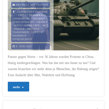
denn
ERSTELLT MIT CHATGPT
gerecht?"
AUTORITÄRE SYSTEME
/
CHINA
/
DEMOKRATIE
/
ERINNERUNG
/
FREIHEIT
/
GERECHTIGKEIT
/
GEWALT
/
MENSCHENRECHTE
/
MUT
/
PANZER
/
PROTEST
/
TIANANMEN
/
UNRECHT
/
WAHRHEIT
/
ZIVILCOURAGE
4. JUNI 2025
Panzer gegen Worte – vor 36 Jahren wurden Proteste in China
blutig niedergeschlagen. Was hat das mit uns heute zu tun? Und
warum brauchen wir mehr denn je Menschen, die Haltung zeigen?
Eine Andacht über Mut, Wahrheit und Hoffnung.
"630
mehr
–
Mut