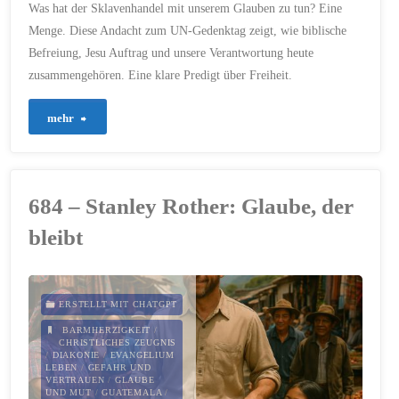
Was hat der Sklavenhandel mit unserem Glauben zu tun? Eine
ihre
Menge. Diese Andacht zum UN-Gedenktag zeigt, wie biblische
Befreiung, Jesu Auftrag und unsere Verantwortung heute
Verantwortung"
zusammengehören. Eine klare Predigt über Freiheit.
"710
mehr
–
Befreit,
684 – Stanley Rother: Glaube, der
um
bleibt
frei
zu
ERSTELLT MIT CHATGPT
machen"
BARMHERZIGKEIT
/
CHRISTLICHES ZEUGNIS
/
DIAKONIE
/
EVANGELIUM
LEBEN
/
GEFAHR UND
VERTRAUEN
/
GLAUBE
UND MUT
/
GUATEMALA
/