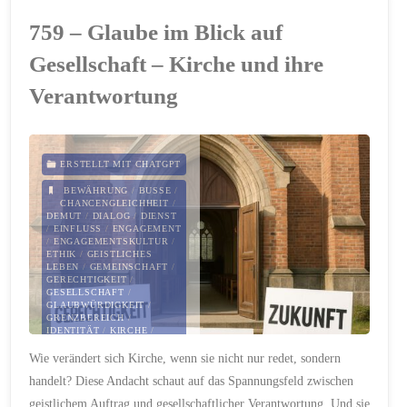
Gerechtigkeit,
759 – Glaube im Blick auf
Gewalt
Gesellschaft – Kirche und ihre
und
Verantwortung
das
menschliche
ERSTELLT MIT CHATGPT
BEWÄHRUNG
/
BUSSE
/
Herz
CHANCENGLEICHHEIT
/
DEMUT
/
DIALOG
/
DIENST
/
EINFLUSS
/
ENGAGEMENT
angesichts
/
ENGAGEMENTSKULTUR
/
ETHIK
/
GEISTLICHES
von
LEBEN
/
GEMEINSCHAFT
/
GERECHTIGKEIT
/
GESELLSCHAFT
/
Leid
GLAUBWÜRDIGKEIT
/
GRENZBEREICH
/
IDENTITÄT
/
KIRCHE
/
und
LEITUNG
/
Wie verändert sich Kirche, wenn sie nicht nur redet, sondern
MENSCHENRECHTE
/
MISSION
/
MITSPRACHE
/
Protest"
handelt? Diese Andacht schaut auf das Spannungsfeld zwischen
ÖFFENTLICHE THEOLOGIE
/
POLITIK
/
PROFIL
/
geistlichem Auftrag und gesellschaftlicher Verantwortung. Und sie
RESSOURCEN
/