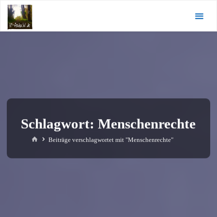
Zum
KI-
Inhalt
Andacht.de
springen
Schlagwort:
Menschenrechte
Start
Beiträge verschlagwortet mit "Menschenrechte"