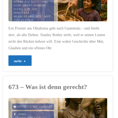
HÖREN AUF GOTT
/
JESU
WORT ERNST NEHMEN
/
JULIUS VON JAN
/
MÄRTYRER
/
MENSCHENRECHTE
/
MUT
ZUM BLEIBEN
/
NACHFOLGE
/
ROTHER
/
Ein Priester aus Oklahoma geht nach Guatemala – und bleibt
STANLEY ROTHER
dort, als alle fliehen. Stanley Rother stirbt, weil er seinen Leuten
28. JULI 2025
nicht den Rücken kehren will. Eine wahre Geschichte über Mut,
Glauben und ein offenes Ohr.
"684
mehr
–
Stanley
673 – Was ist denn gerecht?
Rother:
Glaube,
ERSTELLT MIT CHATGPT
der
BIBEL
/
GERECHTIGKEIT
/