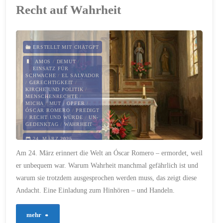
die
Recht auf Wahrheit
Opfer
der
ERSTELLT MIT CHATGPT
AMOS
/
DEMUT
/
Sklaverei
EINSATZ FÜR
SCHWACHE
/
EL SALVADOR
/
GERECHTIGKEIT
/
–
KIRCHE UND POLITIK
/
MENSCHENRECHTE
/
ein
MICHA
/
MUT
/
OPFER
/
ÓSCAR ROMERO
/
PREDIGT
/
RECHT UND WÜRDE
/
UN-
biblischer
GEDENKTAG
/
WAHRHEIT
24. MÄRZ 2025
Blick
Am 24. März erinnert die Welt an Óscar Romero – ermordet, weil
auf
er unbequem war. Warum Wahrheit manchmal gefährlich ist und
warum sie trotzdem ausgesprochen werden muss, das zeigt diese
Freiheit,
Andacht. Eine Einladung zum Hinhören – und Handeln.
Würde
"558
mehr
und