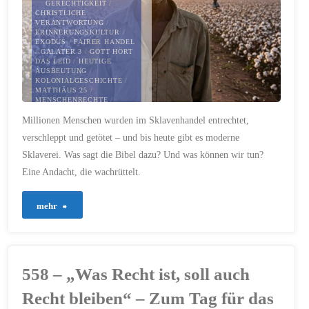
GERECHTIGKEIT
/
CHRISTLICHE
VERANTWORTUNG
/
ERINNERUNGSKULTUR
/
EXODUS
/
FAIRER HANDEL
/
GALATER 3
/
GOTT HÖRT
DAS LEID
/
HEUTIGE
AUSBEUTUNG
/
KOLONIALGESCHICHTE
/
MATTHÄUS 25
/
MENSCHENRECHTE
/
MENSCHENWÜRDE
/
Millionen Menschen wurden im Sklavenhandel entrechtet,
MODERNER
MENSCHENHANDEL
/
verschleppt und getötet – und bis heute gibt es moderne
SKLAVEREI
/
TRANSATLANTISCHER
Sklaverei. Was sagt die Bibel dazu? Und was können wir tun?
SKLAVENHANDEL
/
WILLIAM WILBERFORCE
Eine Andacht, die wachrüttelt.
25. MÄRZ 2025
"559
mehr
–
Gedenken
558 – „Was Recht ist, soll auch
an
Recht bleiben“ – Zum Tag für das