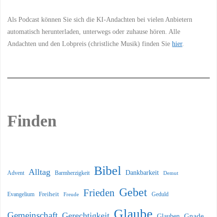
Als Podcast können Sie sich die KI-Andachten bei vielen Anbietern
automatisch herunterladen, unterwegs oder zuhause hören. Alle
Andachten und den Lobpreis (christliche Musik) finden Sie
hier
.
Finden
Bibel
Alltag
Dankbarkeit
Barmherzigkeit
Advent
Demut
Gebet
Frieden
Freiheit
Evangelium
Geduld
Freude
Glaube
Gemeinschaft
Gerechtigkeit
Glauben
Gnade