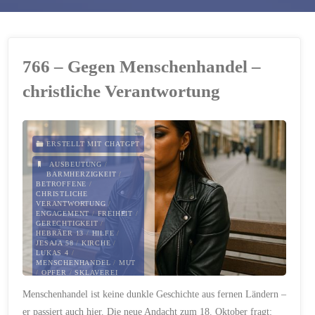
766 – Gegen Menschenhandel –
christliche Verantwortung
ERSTELLT MIT CHATGPT
AUSBEUTUNG
/
BARMHERZIGKEIT
/
BETROFFENE
/
CHRISTLICHE
VERANTWORTUNG
/
ENGAGEMENT
/
FREIHEIT
/
GERECHTIGKEIT
/
HEBRÄER 13
/
HILFE
/
JESAJA 58
/
KIRCHE
/
LUKAS 4
/
MENSCHENHANDEL
/
MUT
/
OPFER
/
SKLAVEREI
Menschenhandel ist keine dunkle Geschichte aus fernen Ländern –
18. OKTOBER 2025
er passiert auch hier. Die neue Andacht zum 18. Oktober fragt: