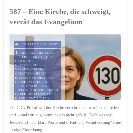
„Das
587 – Eine Kirche, die schweigt,
Böse
verrät das Evangelium
wird
nicht
ERSTELLT MIT CHATGPT
gewinnen“
AFD UND CHRISTEN
/
BERGPREDIGT
/
CDU
UND KIRCHE
/
–
CHRISTLICHE
VERANTWORTUNG
/
CHRISTSEIN HEUTE
/
Gedanken
DIETRICH BONHOEFFER
/
GLAUBENSFREIHEIT
/
JESUS UND POLITIK
/
zur
JULIA KLÖCKNER
/
KIRCHE
IN DER GESELLSCHAFT
/
KIRCHE UND POLITIK
/
Wahl
MATTHÄUS 5
/
Ein CDU-Promi will der Kirche vorschreiben, worüber sie reden
NÄCHSTENLIEBE
/
TEMPO
130
/
TEMPOLIMIT
von
darf – und tritt aus, wenn ihr das nicht gefällt. Doch was sagt
22. APRIL 2025
Jesus selbst über klare Worte und öffentliche Verantwortung? Eine
Papst
mutige Einordnung.