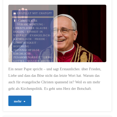
Seele"
ERSTELLT MIT CHATGPT
CHRISTLICHE
VERANTWORTUNG
/
CHRISTLICHER GLAUBE
/
DIALOG
/
EINHEIT IN
VIELFALT
/
EVANGELISCH-
KATHOLISCH
/
FRIEDE
/
GERECHTIGKEIT
/
HOFFNUNG
/
JESUSNACHFOLGE
/
KIRCHLICHE
ZUSAMMENARBEIT
/
LIEBE
GOTTES
/
MISSION HEUTE
/
PAPST ALS
Ein neuer Papst spricht – und sagt Erstaunliches: über Frieden,
GLAUBENSBRUDER
/
PAPST LEO XIV.
/
Liebe und dass das Böse nicht das letzte Wort hat. Warum das
SYNODALITÄT
auch für evangelische Christen spannend ist? Weil es um mehr
9. MAI 2025
geht als Kirchenpolitik. Es geht ums Herz der Botschaft.
"604
mehr
–