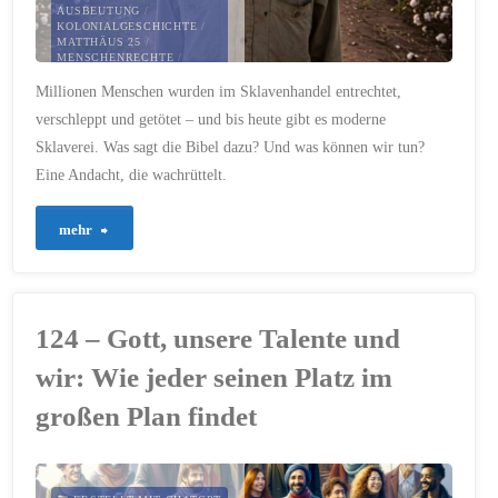
AUSBEUTUNG
/
KOLONIALGESCHICHTE
/
MATTHÄUS 25
/
MENSCHENRECHTE
/
MENSCHENWÜRDE
/
Millionen Menschen wurden im Sklavenhandel entrechtet,
MODERNER
MENSCHENHANDEL
/
verschleppt und getötet – und bis heute gibt es moderne
SKLAVEREI
/
TRANSATLANTISCHER
Sklaverei. Was sagt die Bibel dazu? Und was können wir tun?
SKLAVENHANDEL
/
WILLIAM WILBERFORCE
Eine Andacht, die wachrüttelt.
25. MÄRZ 2025
"559
mehr
–
Gedenken
124 – Gott, unsere Talente und
an
wir: Wie jeder seinen Platz im
die
großen Plan findet
Opfer
der