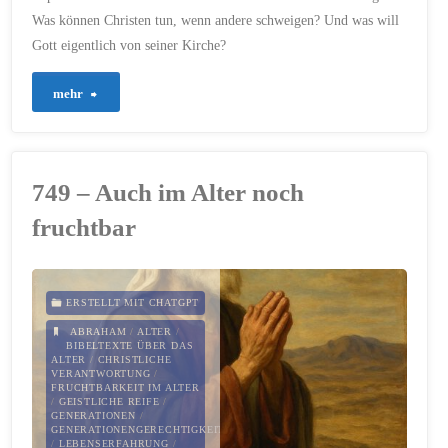
Was können Christen tun, wenn andere schweigen? Und was will
Gott eigentlich von seiner Kirche?
"766
mehr
–
Gegen
749 – Auch im Alter noch
Menschenhandel
fruchtbar
–
christliche
ERSTELLT MIT CHATGPT
Verantwortung"
ABRAHAM
/
ALTER
/
BIBELTEXTE ÜBER DAS
ALTER
/
CHRISTLICHE
VERANTWORTUNG
/
FRUCHTBARKEIT IM ALTER
/
GEISTLICHE REIFE
/
GENERATIONEN
/
GENERATIONENGERECHTIGKEIT
/
LEBENSERFAHRUNG
/