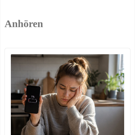
GOTTESDIENSTLICHE
TEILNAHME
/
GOTTESFURCHT
/
GÖTTLICHER PLAN
/
KORINTHER
/
LEIB
Anhören
CHRISTI
/
MATTHÄUS
/
MITARBEIT
/
MITARBEIT IN
DER KIRCHE
/
MOSE UND
AARON
/
PREDIGT
/
SPIRITUALITÄT
/
TALENTAKZEPTANZ
/
TALENTANERKENNUNG
/
Audio
TALENTBEITRAG
/
Player
TALENTE
/
TALENTE IM
CHRISTENTUM
/
TALENTEINSATZ
/
TALENTENTFALTUNG
/
TALENTFÖRDERUNG
/
TALENTGERECHTIGKEIT
/
TALENTMANAGEMENT IN
DER KIRCHE
/
TALENTMITWIRKUNG
/
TALENTNUTZUNG
/
TALENTREICHTUM
/
TALENTVIELFALT
/
TALENTWIRKEN
/
TEAMARBEIT
/
VIELFALT
/
ZUSAMMENARBEIT
16. JANUAR 2024