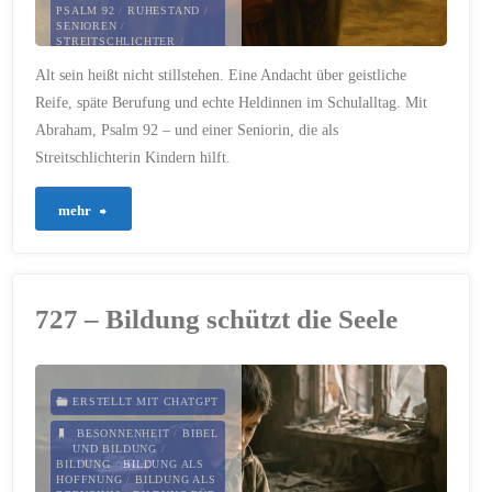
PSALM 92
/
RUHESTAND
/
SENIOREN
/
STREITSCHLICHTER
/
STREITSCHLICHTERIN
/
Alt sein heißt nicht stillstehen. Eine Andacht über geistliche
TITUSBRIEF
/
VORBILDER
IM GLAUBEN
/
WEISHEIT
/
Reife, späte Berufung und echte Heldinnen im Schulalltag. Mit
WERTSCHÄTZUNG
Abraham, Psalm 92 – und einer Seniorin, die als
1. OKTOBER 2025
Streitschlichterin Kindern hilft.
"749
mehr
–
Auch
727 – Bildung schützt die Seele
im
Alter
ERSTELLT MIT CHATGPT
noch
BESONNENHEIT
/
BIBEL
UND BILDUNG
/
BILDUNG
/
BILDUNG ALS
fruchtbar"
HOFFNUNG
/
BILDUNG ALS