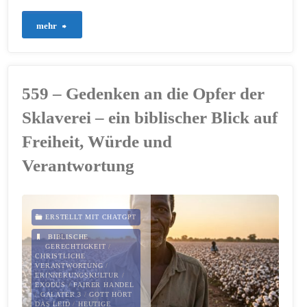
Leo
"587
mehr
XIV."
–
Eine
559 – Gedenken an die Opfer der
Kirche,
Sklaverei – ein biblischer Blick auf
die
Freiheit, Würde und
Verantwortung
schweigt,
verrät
das
ERSTELLT MIT CHATGPT
BIBLISCHE
Evangelium"
GERECHTIGKEIT
/
CHRISTLICHE
VERANTWORTUNG
/
ERINNERUNGSKULTUR
/
EXODUS
/
FAIRER HANDEL
/
GALATER 3
/
GOTT HÖRT
DAS LEID
/
HEUTIGE