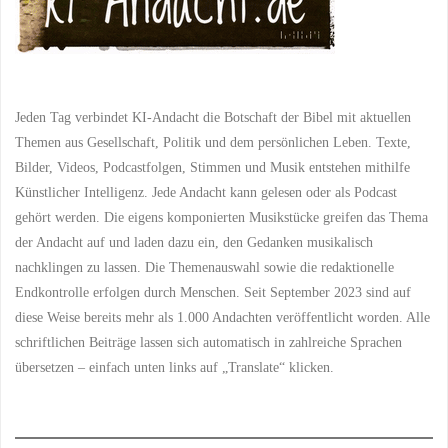
GEISTLICHE LEHREN
/
im
GEISTLICHE MITWIRKUNG
/
GEISTLICHE TEILHABE
/
großen
GEISTLICHER BEITRAG
/
GEISTLICHER DIENST
/
GEISTLICHER EINSATZ
/
Plan
GEISTLICHER REICHTUM
/
GEISTLICHES
Jeden Tag verbindet KI-Andacht die Botschaft der Bibel mit aktuellen
ENGAGEMENT
/
findet"
GEISTLICHES
Themen aus Gesellschaft, Politik und dem persönlichen Leben. Texte,
MITEINANDER
/
GEISTLICHES WACHSTUM
/
Bilder, Videos, Podcastfolgen, Stimmen und Musik entstehen mithilfe
GEISTLICHES WIRKEN
/
GEMEINDEARBEIT
/
Künstlicher Intelligenz. Jede Andacht kann gelesen oder als Podcast
GEMEINDELEBEN
/
GEMEINSAMES DIENEN
/
gehört werden. Die eigens komponierten Musikstücke greifen das Thema
GEMEINSAMES WACHSTUM
der Andacht auf und laden dazu ein, den Gedanken musikalisch
/
GEMEINSCHAFT
/
GLAUBENSGEMEINSCHAFT
nachklingen zu lassen. Die Themenauswahl sowie die redaktionelle
/
GLAUBENSLEBEN
/
GLAUBENSPRAXIS
/
Endkontrolle erfolgen durch Menschen. Seit September 2023 sind auf
GLEICHBERECHTIGUNG
/
GLEICHNIS DER TALENTE
/
diese Weise bereits mehr als 1.000 Andachten veröffentlicht worden. Alle
GOTTES BERUFUNG
/
GOTTES GABE
/
GOTTES
schriftlichen Beiträge lassen sich automatisch in zahlreiche Sprachen
GERECHTIGKEIT
/
GOTTES
übersetzen – einfach unten links auf „Translate“ klicken.
LIEBE
/
GOTTES PLAN
/
GOTTES REICH
/
GOTTES
SEGEN
/
GOTTES VIELFALT
/
GOTTES WEISHEIT
/
GOTTES WERK
/
GOTTES
WIRKEN
/
GOTTESDIENST
/