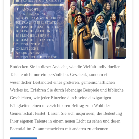
ERSTELLT MIT CHATGPT
ANDACHT
/
Sklaverei
ANERKENNUNG
/
ARBEITER IM WEINBERG
/
BEITRAG
/
BIBELZITATE
/
–
BIBLISCHE GESCHICHTEN
/
BIBLISCHE GLEICHNISSE
/
ein
BIBLISCHE LEHREN
/
BIBLISCHE PRINZIPIEN
/
CHRISTENTUM
/
biblischer
CHRISTLICHE
ANERKENNUNG
/
CHRISTLICHE BEITRÄGE
/
Blick
CHRISTLICHE BERUFUNG
/
Entdecken Sie in dieser Andacht, wie die Vielfalt individueller
CHRISTLICHE
GEMEINSCHAFT
/
auf
Talente nicht nur ein persönliches Geschenk, sondern ein
CHRISTLICHE
GERECHTIGKEIT
/
wesentlicher Bestandteil eines größeren, gemeinschaftlichen
CHRISTLICHE INSPIRATION
Freiheit,
/
CHRISTLICHE LEHRE
/
Werkes ist. Erfahren Sie durch lebendige Beispiele und biblische
CHRISTLICHE LEHREN
/
CHRISTLICHE
Geschichten, wie jeder Einzelne durch seine einzigartigen
Würde
MITWIRKUNG
/
Fähigkeiten einen unverzichtbaren Beitrag zum Wohl der
CHRISTLICHE TUGENDEN
/
CHRISTLICHE
und
Gemeinschaft leistet. Lassen Sie sich inspirieren, die Bedeutung
VERANTWORTUNG
/
CHRISTLICHE VIELFALT
/
Ihrer eigenen Talente in einem neuen Licht zu sehen und deren
Verantwortung"
CHRISTLICHE WERTE
/
CHRISTLICHER AUFTRAG
/
Potential im Zusammenwirken mit anderen zu erkennen.
CHRISTLICHER BEITRAG
/
CHRISTLICHER DIENST
/