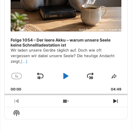
Folge 1054 – Der leere Akku – warum unsere Seele
keine Schnellladestation ist
Wir laden unsere Geräte täglich auf. Doch wie oft
vergessen wir dabei unsere Seele? Die heutige Andacht
zeigt,
[...]
1
x
Skip
Play
Jump
Change
Share
Playback
This
Backward
Pause
Forward
00:00
Rate
04:49
Episo
Previous
Show
Next
Episode
Episodes
Episo
Show
List
Podcast
Information