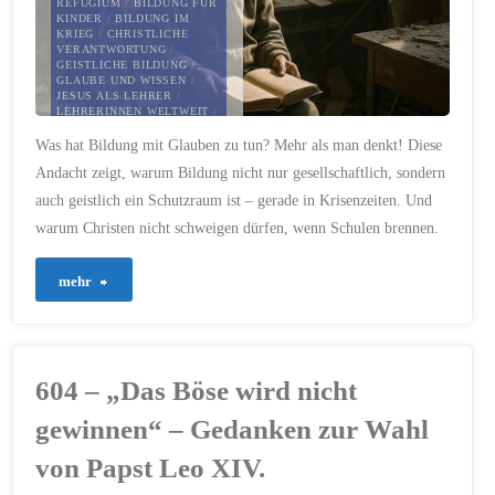
REFUGIUM
/
BILDUNG FÜR
KINDER
/
BILDUNG IM
KRIEG
/
CHRISTLICHE
VERANTWORTUNG
/
GEISTLICHE BILDUNG
/
GLAUBE UND WISSEN
/
JESUS ALS LEHRER
/
LEHRERINNEN WELTWEIT
/
LERNEN UND GLAUBEN
/
Was hat Bildung mit Glauben zu tun? Mehr als man denkt! Diese
PAULUS UND BILDUNG
/
PSALM 119
/
SCHUTZ DER
Andacht zeigt, warum Bildung nicht nur gesellschaftlich, sondern
BILDUNG
auch geistlich ein Schutzraum ist – gerade in Krisenzeiten. Und
9. SEPTEMBER 2025
warum Christen nicht schweigen dürfen, wenn Schulen brennen.
"727
mehr
–
Bildung
604 – „Das Böse wird nicht
schützt
gewinnen“ – Gedanken zur Wahl
die
von Papst Leo XIV.