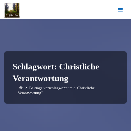
Zum
KI-
Inhalt
Andacht.de
springen
Schlagwort:
Christliche
Verantwortung
Start
Beiträge verschlagwortet mit "Christliche
Verantwortung"