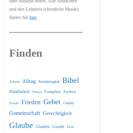
oder zuhause hören. Alle Andachten
und den Lobpreis (christliche Musik)
finden Sie
hier
.
Finden
Bibel
Alltag
Barmherzigkeit
Advent
Dankbarkeit
Freiheit
Evangelium
Demut
Gebet
Frieden
Geduld
Freude
Gemeinschaft
Gerechtigkeit
Glaube
Glauben
Gnade
Gott