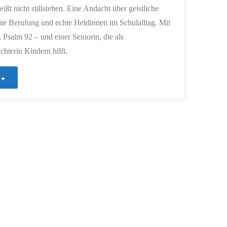
eißt nicht stillstehen. Eine Andacht über geistliche
äte Berufung und echte Heldinnen im Schulalltag. Mit
Psalm 92 – und einer Seniorin, die als
ichterin Kindern hilft.
"749
–
Auch
im
Alter
noch
fruchtbar"