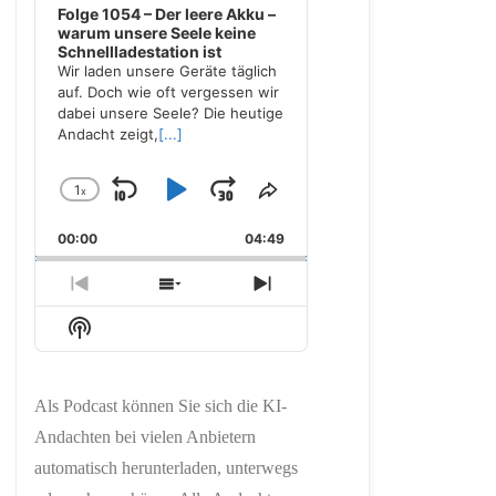
Folge 1054 – Der leere Akku –
warum unsere Seele keine
Schnellladestation ist
Wir laden unsere Geräte täglich
auf. Doch wie oft vergessen wir
dabei unsere Seele? Die heutige
Andacht zeigt,
[...]
1
x
Skip
Play
Jump
Change
Share
Playback
This
Backward
Pause
Forward
00:00
Rate
04:49
Episode
Previous
Show
Next
Episode
Episodes
Episode
Show
List
Podcast
Information
Als Podcast können Sie sich die KI-
Andachten bei vielen Anbietern
automatisch herunterladen, unterwegs