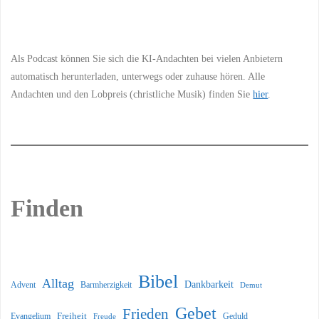
Information
Als Podcast können Sie sich die KI-Andachten bei vielen Anbietern
automatisch herunterladen, unterwegs oder zuhause hören. Alle
Andachten und den Lobpreis (christliche Musik) finden Sie
hier
.
Finden
Bibel
Alltag
Dankbarkeit
Barmherzigkeit
Advent
Demut
Gebet
Frieden
Freiheit
Evangelium
Geduld
Freude