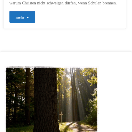
warum Christen nicht schweigen dürfen, wenn Schulen brennen.
"727
mehr
–
Bildung
schützt
die
Seele"