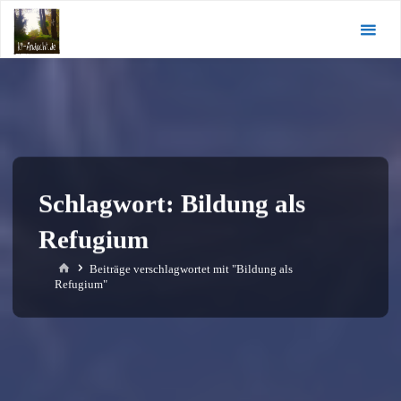
Zum
KI-
Inhalt
Andacht.de
springen
Schlagwort:
Bildung als
Refugium
Start
Beiträge verschlagwortet mit "Bildung als
Refugium"