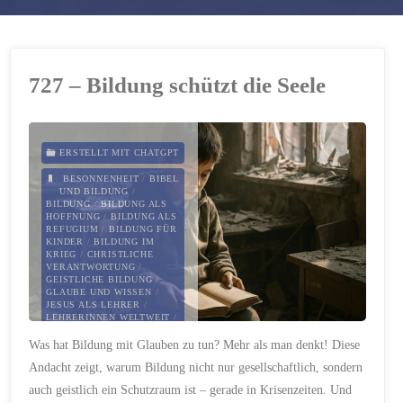
727 – Bildung schützt die Seele
ERSTELLT MIT CHATGPT
BESONNENHEIT
/
BIBEL
UND BILDUNG
/
BILDUNG
/
BILDUNG ALS
HOFFNUNG
/
BILDUNG ALS
REFUGIUM
/
BILDUNG FÜR
KINDER
/
BILDUNG IM
KRIEG
/
CHRISTLICHE
VERANTWORTUNG
/
GEISTLICHE BILDUNG
/
GLAUBE UND WISSEN
/
JESUS ALS LEHRER
/
LEHRERINNEN WELTWEIT
/
LERNEN UND GLAUBEN
/
Was hat Bildung mit Glauben zu tun? Mehr als man denkt! Diese
PAULUS UND BILDUNG
/
PSALM 119
/
SCHUTZ DER
Andacht zeigt, warum Bildung nicht nur gesellschaftlich, sondern
BILDUNG
auch geistlich ein Schutzraum ist – gerade in Krisenzeiten. Und
9. SEPTEMBER 2025