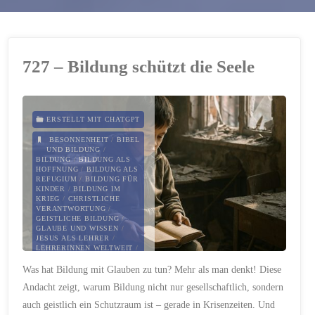
727 – Bildung schützt die Seele
ERSTELLT MIT CHATGPT
BESONNENHEIT
/
BIBEL
UND BILDUNG
/
BILDUNG
/
BILDUNG ALS
HOFFNUNG
/
BILDUNG ALS
REFUGIUM
/
BILDUNG FÜR
KINDER
/
BILDUNG IM
KRIEG
/
CHRISTLICHE
VERANTWORTUNG
/
GEISTLICHE BILDUNG
/
GLAUBE UND WISSEN
/
JESUS ALS LEHRER
/
LEHRERINNEN WELTWEIT
/
LERNEN UND GLAUBEN
/
Was hat Bildung mit Glauben zu tun? Mehr als man denkt! Diese
PAULUS UND BILDUNG
/
PSALM 119
/
SCHUTZ DER
Andacht zeigt, warum Bildung nicht nur gesellschaftlich, sondern
BILDUNG
auch geistlich ein Schutzraum ist – gerade in Krisenzeiten. Und
9. SEPTEMBER 2025