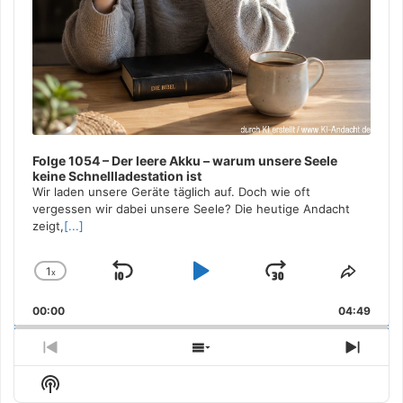
Folge 1054 – Der leere Akku – warum unsere Seele
keine Schnellladestation ist
Wir laden unsere Geräte täglich auf. Doch wie oft
vergessen wir dabei unsere Seele? Die heutige Andacht
zeigt,
[...]
1
x
Skip
Play
Jump
Change
Share
Playback
This
Backward
Pause
Forward
00:00
Rate
04:49
Episo
Previous
Show
Next
Episode
Episodes
Episo
Show
List
Podcast