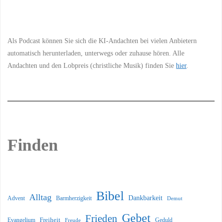
Information
Als Podcast können Sie sich die KI-Andachten bei vielen Anbietern
automatisch herunterladen, unterwegs oder zuhause hören. Alle
Andachten und den Lobpreis (christliche Musik) finden Sie
hier
.
Finden
Bibel
Alltag
Dankbarkeit
Barmherzigkeit
Advent
Demut
Gebet
Frieden
Freiheit
Evangelium
Geduld
Freude