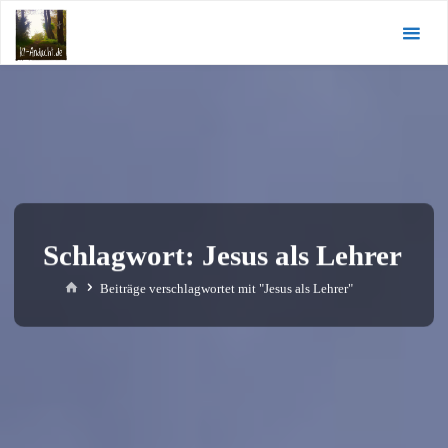
Zum
KI-
Inhalt
Andacht.de
springen
Schlagwort:
Jesus als Lehrer
Start
Beiträge verschlagwortet mit "Jesus als Lehrer"