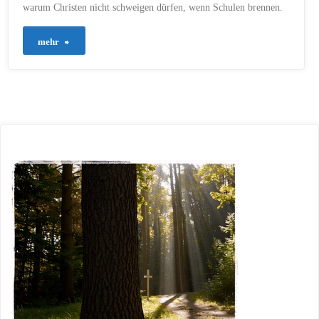
warum Christen nicht schweigen dürfen, wenn Schulen brennen.
"727
mehr
–
Bildung
schützt
die
Seele"