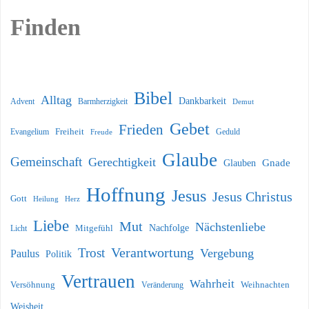
Finden
Bibel
Alltag
Dankbarkeit
Barmherzigkeit
Advent
Demut
Gebet
Frieden
Freiheit
Evangelium
Geduld
Freude
Glaube
Gemeinschaft
Gerechtigkeit
Glauben
Gnade
Hoffnung
Jesus
Jesus Christus
Gott
Heilung
Herz
Liebe
Mut
Nächstenliebe
Nachfolge
Licht
Mitgefühl
Verantwortung
Trost
Vergebung
Paulus
Politik
Vertrauen
Wahrheit
Versöhnung
Weihnachten
Veränderung
Weisheit