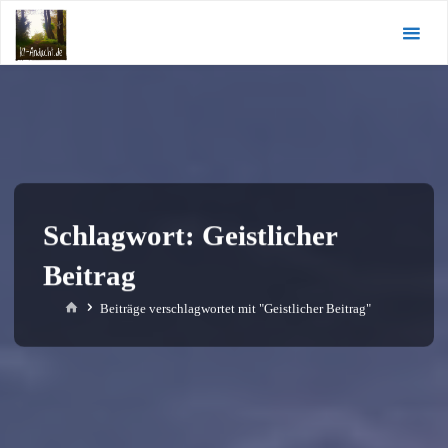
Zum
KI-
Inhalt
Andacht.de
springen
Schlagwort:
Geistlicher
Beitrag
Start
Beiträge verschlagwortet mit "Geistlicher Beitrag"