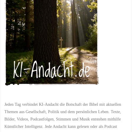
und
DIENST
/
DIENST AM
NÄCHSTEN
/
EINSATZ
/
EINSETZUNG VON
wir:
TALENTEN
/
EINZIGARTIGKEIT
/
EXODUS
/
GEISTLICHE
Wie
ANERKENNUNG
/
GEISTLICHE BEITRÄGE
/
GEISTLICHE
jeder
ENTWICKLUNG
/
GEISTLICHE FÜHRUNG
/
GEISTLICHE GABEN
/
seinen
GEISTLICHE
GERECHTIGKEIT
/
GEISTLICHE
Platz
GLEICHBERECHTIGUNG
/
GEISTLICHE HARMONIE
/
GEISTLICHE LEHREN
/
im
GEISTLICHE MITWIRKUNG
/
GEISTLICHE TEILHABE
/
großen
GEISTLICHER BEITRAG
/
GEISTLICHER DIENST
/
GEISTLICHER EINSATZ
/
Plan
GEISTLICHER REICHTUM
/
GEISTLICHES
Jeden Tag verbindet KI-Andacht die Botschaft der Bibel mit aktuellen
ENGAGEMENT
/
findet"
GEISTLICHES
Themen aus Gesellschaft, Politik und dem persönlichen Leben. Texte,
MITEINANDER
/
GEISTLICHES WACHSTUM
/
Bilder, Videos, Podcastfolgen, Stimmen und Musik entstehen mithilfe
GEISTLICHES WIRKEN
/
GEMEINDEARBEIT
/
Künstlicher Intelligenz. Jede Andacht kann gelesen oder als Podcast
GEMEINDELEBEN
/