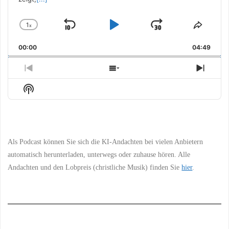
1
x
Skip
Play
Jump
Change
Share
Playback
This
Backward
Pause
Forward
00:00
Rate
04:49
Episo
Previous
Show
Next
Episode
Episodes
Episo
Show
List
Podcast
Information
Als Podcast können Sie sich die KI-Andachten bei vielen Anbietern
automatisch herunterladen, unterwegs oder zuhause hören. Alle
Andachten und den Lobpreis (christliche Musik) finden Sie
hier
.