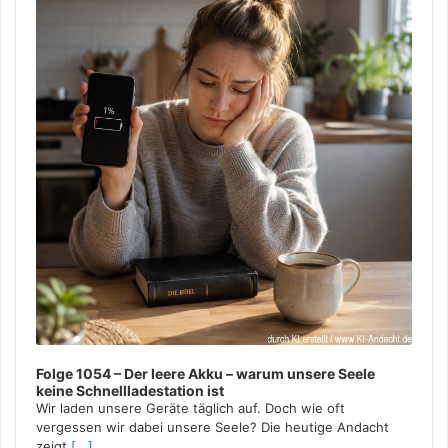
TALENTEINSATZ
/
TALENTENTFALTUNG
/
TALENTFÖRDERUNG
/
TALENTGERECHTIGKEIT
/
TALENTMANAGEMENT IN
DER KIRCHE
/
TALENTMITWIRKUNG
/
TALENTNUTZUNG
/
TALENTREICHTUM
/
TALENTVIELFALT
/
TALENTWIRKEN
/
TEAMARBEIT
/
VIELFALT
/
ZUSAMMENARBEIT
16. JANUAR 2024
Folge 1054 – Der leere Akku – warum unsere Seele
keine Schnellladestation ist
Wir laden unsere Geräte täglich auf. Doch wie oft
vergessen wir dabei unsere Seele? Die heutige Andacht
zeigt,
[...]