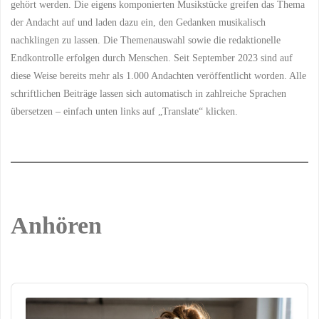
GEMEINSAMES DIENEN
/
gehört werden. Die eigens komponierten Musikstücke greifen das Thema
GEMEINSAMES WACHSTUM
der Andacht auf und laden dazu ein, den Gedanken musikalisch
/
GEMEINSCHAFT
/
GLAUBENSGEMEINSCHAFT
nachklingen zu lassen. Die Themenauswahl sowie die redaktionelle
/
GLAUBENSLEBEN
/
GLAUBENSPRAXIS
/
Endkontrolle erfolgen durch Menschen. Seit September 2023 sind auf
GLEICHBERECHTIGUNG
/
GLEICHNIS DER TALENTE
/
diese Weise bereits mehr als 1.000 Andachten veröffentlicht worden. Alle
GOTTES BERUFUNG
/
GOTTES GABE
/
GOTTES
schriftlichen Beiträge lassen sich automatisch in zahlreiche Sprachen
GERECHTIGKEIT
/
GOTTES
übersetzen – einfach unten links auf „Translate“ klicken.
LIEBE
/
GOTTES PLAN
/
GOTTES REICH
/
GOTTES
SEGEN
/
GOTTES VIELFALT
/
GOTTES WEISHEIT
/
GOTTES WERK
/
GOTTES
WIRKEN
/
GOTTESDIENST
/
GOTTESDIENSTLICHE
TEILNAHME
/
GOTTESFURCHT
/
GÖTTLICHER PLAN
/
KORINTHER
/
LEIB
Anhören
CHRISTI
/
MATTHÄUS
/
MITARBEIT
/
MITARBEIT IN
DER KIRCHE
/
MOSE UND
AARON
/
PREDIGT
/
SPIRITUALITÄT
/
TALENTAKZEPTANZ
/
TALENTANERKENNUNG
/
Audio
TALENTBEITRAG
/
Player
TALENTE
/
TALENTE IM
CHRISTENTUM
/