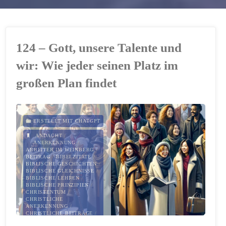
124 – Gott, unsere Talente und
wir: Wie jeder seinen Platz im
großen Plan findet
ERSTELLT MIT CHATGPT
ANDACHT
/
ANERKENNUNG
/
ARBEITER IM WEINBERG
/
BEITRAG
/
BIBELZITATE
/
BIBLISCHE GESCHICHTEN
/
BIBLISCHE GLEICHNISSE
/
BIBLISCHE LEHREN
/
BIBLISCHE PRINZIPIEN
/
CHRISTENTUM
/
CHRISTLICHE
ANERKENNUNG
/
CHRISTLICHE BEITRÄGE
/
CHRISTLICHE BERUFUNG
/