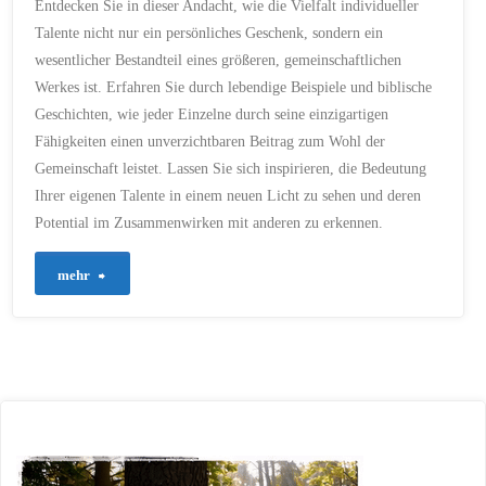
Entdecken Sie in dieser Andacht, wie die Vielfalt individueller
CHRISTLICHE
GEMEINSCHAFT
/
Talente nicht nur ein persönliches Geschenk, sondern ein
CHRISTLICHE
GERECHTIGKEIT
/
wesentlicher Bestandteil eines größeren, gemeinschaftlichen
CHRISTLICHE INSPIRATION
/
CHRISTLICHE LEHRE
/
Werkes ist. Erfahren Sie durch lebendige Beispiele und biblische
CHRISTLICHE LEHREN
/
CHRISTLICHE
Geschichten, wie jeder Einzelne durch seine einzigartigen
MITWIRKUNG
/
Fähigkeiten einen unverzichtbaren Beitrag zum Wohl der
CHRISTLICHE TUGENDEN
/
CHRISTLICHE
Gemeinschaft leistet. Lassen Sie sich inspirieren, die Bedeutung
VERANTWORTUNG
/
CHRISTLICHE VIELFALT
/
Ihrer eigenen Talente in einem neuen Licht zu sehen und deren
CHRISTLICHE WERTE
/
CHRISTLICHER AUFTRAG
/
Potential im Zusammenwirken mit anderen zu erkennen.
CHRISTLICHER BEITRAG
/
CHRISTLICHER DIENST
/
CHRISTLICHER EINSATZ
/
"124
mehr
CHRISTLICHER GLAUBE
/
CHRISTLICHER
GLEICHHEITSGRUNDSATZ
/
–
CHRISTLICHER REICHTUM
/
CHRISTLICHES
ENGAGEMENT
/
Gott,
CHRISTLICHES
MITEINANDER
/
CHRISTLICHES WIRKEN
/
unsere
CHRISTLICHES WIRKEN IN
DER GEMEINDE
/
CHRISTLICHES ZEUGNIS
/
Talente
CHRISTLICHES
ZUSAMMENLEBEN
/