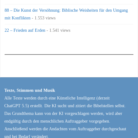
88 – Die Kunst der Versöhnung: Biblische Weisheiten für den Umgang
mit Konflikten
- 1.553 views
22 – Frieden auf Erden
- 1.541 views
Texte, Stimmen und Musik
Alle Texte werden durch eine Künstliche Intelligenz (derzeit
ChatGPT 5.5) erstellt. Die KI sucht und zitiert die Bibelstellen selbst.
Das Grundthema kann von der KI vorgeschlagen werden, wird aber
endgültig durch den menschlichen Auftraggeber vorgegeben.
Anschließend werden die Andachten vom Auftraggeber durchgeschaut
und bei Bedarf verändert.