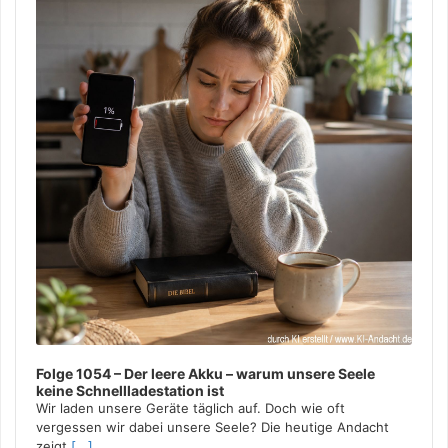
TALENTEINSATZ
/
TALENTENTFALTUNG
/
TALENTFÖRDERUNG
/
TALENTGERECHTIGKEIT
/
TALENTMANAGEMENT IN
DER KIRCHE
/
TALENTMITWIRKUNG
/
TALENTNUTZUNG
/
TALENTREICHTUM
/
TALENTVIELFALT
/
TALENTWIRKEN
/
TEAMARBEIT
/
VIELFALT
/
ZUSAMMENARBEIT
16. JANUAR 2024
Folge 1054 – Der leere Akku – warum unsere Seele
keine Schnellladestation ist
Wir laden unsere Geräte täglich auf. Doch wie oft
vergessen wir dabei unsere Seele? Die heutige Andacht
zeigt,
[...]