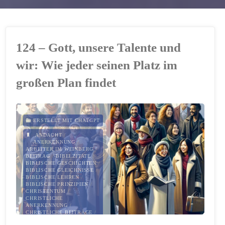
124 – Gott, unsere Talente und
wir: Wie jeder seinen Platz im
großen Plan findet
ERSTELLT MIT CHATGPT
ANDACHT
/
ANERKENNUNG
/
ARBEITER IM WEINBERG
/
BEITRAG
/
BIBELZITATE
/
BIBLISCHE GESCHICHTEN
/
BIBLISCHE GLEICHNISSE
/
BIBLISCHE LEHREN
/
BIBLISCHE PRINZIPIEN
/
CHRISTENTUM
/
CHRISTLICHE
ANERKENNUNG
/
CHRISTLICHE BEITRÄGE
/
CHRISTLICHE BERUFUNG
/