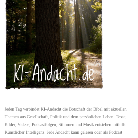
und
DIENST
/
DIENST AM
NÄCHSTEN
/
EINSATZ
/
EINSETZUNG VON
wir:
TALENTEN
/
EINZIGARTIGKEIT
/
EXODUS
/
GEISTLICHE
Wie
ANERKENNUNG
/
GEISTLICHE BEITRÄGE
/
GEISTLICHE
jeder
ENTWICKLUNG
/
GEISTLICHE FÜHRUNG
/
GEISTLICHE GABEN
/
seinen
GEISTLICHE
GERECHTIGKEIT
/
GEISTLICHE
Platz
GLEICHBERECHTIGUNG
/
GEISTLICHE HARMONIE
/
GEISTLICHE LEHREN
/
im
GEISTLICHE MITWIRKUNG
/
GEISTLICHE TEILHABE
/
großen
GEISTLICHER BEITRAG
/
GEISTLICHER DIENST
/
GEISTLICHER EINSATZ
/
Plan
GEISTLICHER REICHTUM
/
GEISTLICHES
Jeden Tag verbindet KI-Andacht die Botschaft der Bibel mit aktuellen
ENGAGEMENT
/
findet"
GEISTLICHES
Themen aus Gesellschaft, Politik und dem persönlichen Leben. Texte,
MITEINANDER
/
GEISTLICHES WACHSTUM
/
Bilder, Videos, Podcastfolgen, Stimmen und Musik entstehen mithilfe
GEISTLICHES WIRKEN
/
GEMEINDEARBEIT
/
Künstlicher Intelligenz. Jede Andacht kann gelesen oder als Podcast
GEMEINDELEBEN
/