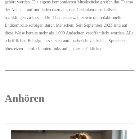
GEMEINSAMES DIENEN
/
gehört werden. Die eigens komponierten Musikstücke greifen das Thema
GEMEINSAMES WACHSTUM
der Andacht auf und laden dazu ein, den Gedanken musikalisch
/
GEMEINSCHAFT
/
GLAUBENSGEMEINSCHAFT
nachklingen zu lassen. Die Themenauswahl sowie die redaktionelle
/
GLAUBENSLEBEN
/
GLAUBENSPRAXIS
/
Endkontrolle erfolgen durch Menschen. Seit September 2023 sind auf
GLEICHBERECHTIGUNG
/
GLEICHNIS DER TALENTE
/
diese Weise bereits mehr als 1.000 Andachten veröffentlicht worden. Alle
GOTTES BERUFUNG
/
GOTTES GABE
/
GOTTES
schriftlichen Beiträge lassen sich automatisch in zahlreiche Sprachen
GERECHTIGKEIT
/
GOTTES
übersetzen – einfach unten links auf „Translate“ klicken.
LIEBE
/
GOTTES PLAN
/
GOTTES REICH
/
GOTTES
SEGEN
/
GOTTES VIELFALT
/
GOTTES WEISHEIT
/
GOTTES WERK
/
GOTTES
WIRKEN
/
GOTTESDIENST
/
GOTTESDIENSTLICHE
TEILNAHME
/
GOTTESFURCHT
/
GÖTTLICHER PLAN
/
KORINTHER
/
LEIB
Anhören
CHRISTI
/
MATTHÄUS
/
MITARBEIT
/
MITARBEIT IN
DER KIRCHE
/
MOSE UND
AARON
/
PREDIGT
/
SPIRITUALITÄT
/
TALENTAKZEPTANZ
/
TALENTANERKENNUNG
/
Audio
TALENTBEITRAG
/
Player
TALENTE
/
TALENTE IM
CHRISTENTUM
/