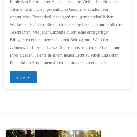
Entdecken Sie in dieser Andacht, wie die Vielfalt individueller
CHRISTLICHE
GEMEINSCHAFT
/
Talente nicht nur ein persönliches Geschenk, sondern ein
CHRISTLICHE
GERECHTIGKEIT
/
wesentlicher Bestandteil eines größeren, gemeinschaftlichen
CHRISTLICHE INSPIRATION
/
CHRISTLICHE LEHRE
/
Werkes ist. Erfahren Sie durch lebendige Beispiele und biblische
CHRISTLICHE LEHREN
/
CHRISTLICHE
Geschichten, wie jeder Einzelne durch seine einzigartigen
MITWIRKUNG
/
Fähigkeiten einen unverzichtbaren Beitrag zum Wohl der
CHRISTLICHE TUGENDEN
/
CHRISTLICHE
Gemeinschaft leistet. Lassen Sie sich inspirieren, die Bedeutung
VERANTWORTUNG
/
CHRISTLICHE VIELFALT
/
Ihrer eigenen Talente in einem neuen Licht zu sehen und deren
CHRISTLICHE WERTE
/
CHRISTLICHER AUFTRAG
/
Potential im Zusammenwirken mit anderen zu erkennen.
CHRISTLICHER BEITRAG
/
CHRISTLICHER DIENST
/
CHRISTLICHER EINSATZ
/
"124
mehr
CHRISTLICHER GLAUBE
/
CHRISTLICHER
GLEICHHEITSGRUNDSATZ
/
–
CHRISTLICHER REICHTUM
/
CHRISTLICHES
ENGAGEMENT
/
Gott,
CHRISTLICHES
MITEINANDER
/
CHRISTLICHES WIRKEN
/
unsere
CHRISTLICHES WIRKEN IN
DER GEMEINDE
/
CHRISTLICHES ZEUGNIS
/
Talente
CHRISTLICHES
ZUSAMMENLEBEN
/