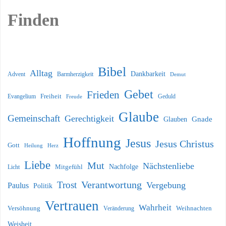
Finden
Bibel
Alltag
Dankbarkeit
Barmherzigkeit
Advent
Demut
Gebet
Frieden
Freiheit
Evangelium
Geduld
Freude
Glaube
Gemeinschaft
Gerechtigkeit
Glauben
Gnade
Hoffnung
Jesus
Jesus Christus
Gott
Heilung
Herz
Liebe
Mut
Nächstenliebe
Nachfolge
Licht
Mitgefühl
Verantwortung
Trost
Vergebung
Paulus
Politik
Vertrauen
Wahrheit
Versöhnung
Weihnachten
Veränderung
Weisheit