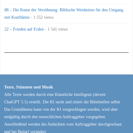
88 – Die Kunst der Versöhnung: Biblische Weisheiten für den Umgang
mit Konflikten
- 1.552 views
22 – Frieden auf Erden
- 1.541 views
Texte, Stimmen und Musik
Alle Texte werden durch eine Künstliche Intelligenz (derzeit
ChatGPT 5.5) erstellt. Die KI sucht und zitiert die Bibelstellen selbst.
Das Grundthema kann von der KI vorgeschlagen werden, wird aber
endgültig durch den menschlichen Auftraggeber vorgegeben.
Anschließend werden die Andachten vom Auftraggeber durchgeschaut
und bei Bedarf verändert.