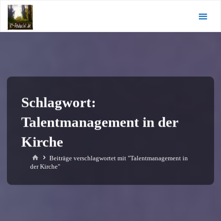
Zum
KI-
Inhalt
Andacht.de
springen
Schlagwort:
Talentmanagement in der
Kirche
Start
Beiträge verschlagwortet mit "Talentmanagement in
der Kirche"