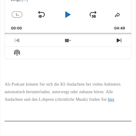
1
x
Skip
Play
Jump
Change
Share
Playback
This
Backward
Pause
Forward
00:00
Rate
04:49
Episo
Previous
Show
Next
Episode
Episodes
Episo
Show
List
Podcast
Information
Als Podcast können Sie sich die KI-Andachten bei vielen Anbietern
automatisch herunterladen, unterwegs oder zuhause hören. Alle
Andachten und den Lobpreis (christliche Musik) finden Sie
hier
.