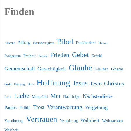
Finden
Bibel
Alltag
Dankbarkeit
Barmherzigkeit
Advent
Demut
Gebet
Frieden
Freiheit
Evangelium
Geduld
Freude
Glaube
Gemeinschaft
Gerechtigkeit
Glauben
Gnade
Hoffnung
Jesus
Jesus Christus
Gott
Heilung
Herz
Liebe
Mut
Nächstenliebe
Nachfolge
Licht
Mitgefühl
Verantwortung
Trost
Vergebung
Paulus
Politik
Vertrauen
Wahrheit
Versöhnung
Weihnachten
Veränderung
Weisheit