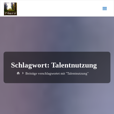
Zum
KI-
Inhalt
Andacht.de
springen
Schlagwort:
Talentnutzung
Start
Beiträge verschlagwortet mit "Talentnutzung"