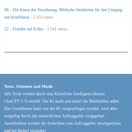
88 – Die Kunst der Versöhnung: Biblische Weisheiten für den Umgang
mit Konflikten
- 1.553 views
22 – Frieden auf Erden
- 1.541 views
Texte, Stimmen und Musik
Alle Texte werden durch eine Künstliche Intelligenz (derzeit
ChatGPT 5.5) erstellt. Die KI sucht und zitiert die Bibelstellen selbst.
Das Grundthema kann von der KI vorgeschlagen werden, wird aber
endgültig durch den menschlichen Auftraggeber vorgegeben.
Anschließend werden die Andachten vom Auftraggeber durchgeschaut
und bei Bedarf verändert.