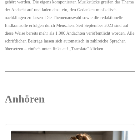
GEMEINSAMES DIENEN
/
gehört werden. Die eigens komponierten Musikstücke greifen das Thema
GEMEINSAMES WACHSTUM
der Andacht auf und laden dazu ein, den Gedanken musikalisch
/
GEMEINSCHAFT
/
GLAUBENSGEMEINSCHAFT
nachklingen zu lassen. Die Themenauswahl sowie die redaktionelle
/
GLAUBENSLEBEN
/
GLAUBENSPRAXIS
/
Endkontrolle erfolgen durch Menschen. Seit September 2023 sind auf
GLEICHBERECHTIGUNG
/
GLEICHNIS DER TALENTE
/
diese Weise bereits mehr als 1.000 Andachten veröffentlicht worden. Alle
GOTTES BERUFUNG
/
GOTTES GABE
/
GOTTES
schriftlichen Beiträge lassen sich automatisch in zahlreiche Sprachen
GERECHTIGKEIT
/
GOTTES
übersetzen – einfach unten links auf „Translate“ klicken.
LIEBE
/
GOTTES PLAN
/
GOTTES REICH
/
GOTTES
SEGEN
/
GOTTES VIELFALT
/
GOTTES WEISHEIT
/
GOTTES WERK
/
GOTTES
WIRKEN
/
GOTTESDIENST
/
GOTTESDIENSTLICHE
TEILNAHME
/
GOTTESFURCHT
/
GÖTTLICHER PLAN
/
KORINTHER
/
LEIB
Anhören
CHRISTI
/
MATTHÄUS
/
MITARBEIT
/
MITARBEIT IN
DER KIRCHE
/
MOSE UND
AARON
/
PREDIGT
/
SPIRITUALITÄT
/
TALENTAKZEPTANZ
/
TALENTANERKENNUNG
/
Audio
TALENTBEITRAG
/
Player
TALENTE
/
TALENTE IM
CHRISTENTUM
/