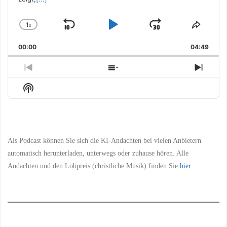
1
x
Skip
Play
Jump
Change
Share
Playback
This
Backward
Pause
Forward
00:00
Rate
04:49
Episo
Previous
Show
Next
Episode
Episodes
Episo
Show
List
Podcast
Information
Als Podcast können Sie sich die KI-Andachten bei vielen Anbietern
automatisch herunterladen, unterwegs oder zuhause hören. Alle
Andachten und den Lobpreis (christliche Musik) finden Sie
hier
.