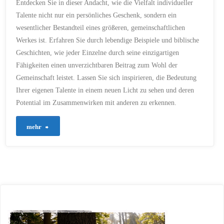
Entdecken Sie in dieser Andacht, wie die Vielfalt individueller
CHRISTLICHE
GEMEINSCHAFT
/
Talente nicht nur ein persönliches Geschenk, sondern ein
CHRISTLICHE
GERECHTIGKEIT
/
wesentlicher Bestandteil eines größeren, gemeinschaftlichen
CHRISTLICHE INSPIRATION
/
CHRISTLICHE LEHRE
/
Werkes ist. Erfahren Sie durch lebendige Beispiele und biblische
CHRISTLICHE LEHREN
/
CHRISTLICHE
Geschichten, wie jeder Einzelne durch seine einzigartigen
MITWIRKUNG
/
Fähigkeiten einen unverzichtbaren Beitrag zum Wohl der
CHRISTLICHE TUGENDEN
/
CHRISTLICHE
Gemeinschaft leistet. Lassen Sie sich inspirieren, die Bedeutung
VERANTWORTUNG
/
CHRISTLICHE VIELFALT
/
Ihrer eigenen Talente in einem neuen Licht zu sehen und deren
CHRISTLICHE WERTE
/
CHRISTLICHER AUFTRAG
/
Potential im Zusammenwirken mit anderen zu erkennen.
CHRISTLICHER BEITRAG
/
CHRISTLICHER DIENST
/
CHRISTLICHER EINSATZ
/
"124
mehr
CHRISTLICHER GLAUBE
/
CHRISTLICHER
GLEICHHEITSGRUNDSATZ
/
–
CHRISTLICHER REICHTUM
/
CHRISTLICHES
ENGAGEMENT
/
Gott,
CHRISTLICHES
MITEINANDER
/
CHRISTLICHES WIRKEN
/
unsere
CHRISTLICHES WIRKEN IN
DER GEMEINDE
/
CHRISTLICHES ZEUGNIS
/
Talente
CHRISTLICHES
ZUSAMMENLEBEN
/