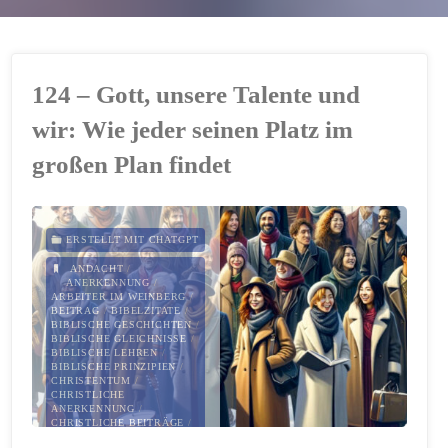
124 – Gott, unsere Talente und
wir: Wie jeder seinen Platz im
großen Plan findet
ERSTELLT MIT CHATGPT
ANDACHT
/
ANERKENNUNG
/
ARBEITER IM WEINBERG
/
BEITRAG
/
BIBELZITATE
/
BIBLISCHE GESCHICHTEN
/
BIBLISCHE GLEICHNISSE
/
BIBLISCHE LEHREN
/
BIBLISCHE PRINZIPIEN
/
CHRISTENTUM
/
CHRISTLICHE
ANERKENNUNG
/
CHRISTLICHE BEITRÄGE
/
CHRISTLICHE BERUFUNG
/