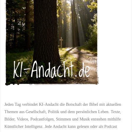
und
DIENST
/
DIENST AM
NÄCHSTEN
/
EINSATZ
/
EINSETZUNG VON
wir:
TALENTEN
/
EINZIGARTIGKEIT
/
EXODUS
/
GEISTLICHE
Wie
ANERKENNUNG
/
GEISTLICHE BEITRÄGE
/
GEISTLICHE
jeder
ENTWICKLUNG
/
GEISTLICHE FÜHRUNG
/
GEISTLICHE GABEN
/
seinen
GEISTLICHE
GERECHTIGKEIT
/
GEISTLICHE
Platz
GLEICHBERECHTIGUNG
/
GEISTLICHE HARMONIE
/
GEISTLICHE LEHREN
/
im
GEISTLICHE MITWIRKUNG
/
GEISTLICHE TEILHABE
/
großen
GEISTLICHER BEITRAG
/
GEISTLICHER DIENST
/
GEISTLICHER EINSATZ
/
Plan
GEISTLICHER REICHTUM
/
GEISTLICHES
Jeden Tag verbindet KI-Andacht die Botschaft der Bibel mit aktuellen
ENGAGEMENT
/
findet"
GEISTLICHES
Themen aus Gesellschaft, Politik und dem persönlichen Leben. Texte,
MITEINANDER
/
GEISTLICHES WACHSTUM
/
Bilder, Videos, Podcastfolgen, Stimmen und Musik entstehen mithilfe
GEISTLICHES WIRKEN
/
GEMEINDEARBEIT
/
Künstlicher Intelligenz. Jede Andacht kann gelesen oder als Podcast
GEMEINDELEBEN
/