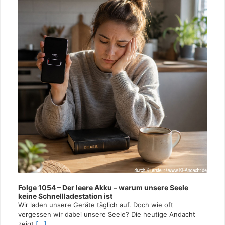
TALENTEINSATZ
/
TALENTENTFALTUNG
/
TALENTFÖRDERUNG
/
TALENTGERECHTIGKEIT
/
TALENTMANAGEMENT IN
DER KIRCHE
/
TALENTMITWIRKUNG
/
TALENTNUTZUNG
/
TALENTREICHTUM
/
TALENTVIELFALT
/
TALENTWIRKEN
/
TEAMARBEIT
/
VIELFALT
/
ZUSAMMENARBEIT
16. JANUAR 2024
Folge 1054 – Der leere Akku – warum unsere Seele
keine Schnellladestation ist
Wir laden unsere Geräte täglich auf. Doch wie oft
vergessen wir dabei unsere Seele? Die heutige Andacht
zeigt,
[...]