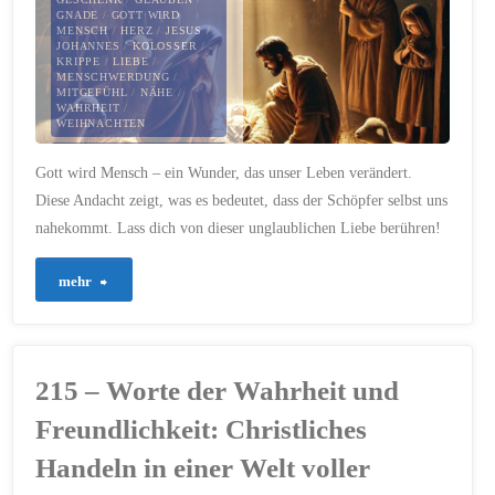
im
GNADE
/
GOTT WIRD
MENSCH
/
HERZ
/
JESUS
/
JOHANNES
/
KOLOSSER
/
Alltag"
KRIPPE
/
LIEBE
/
MENSCHWERDUNG
/
MITGEFÜHL
/
NÄHE
/
WAHRHEIT
/
WEIHNACHTEN
10. DEZEMBER 2024
Gott wird Mensch – ein Wunder, das unser Leben verändert.
Diese Andacht zeigt, was es bedeutet, dass der Schöpfer selbst uns
nahekommt. Lass dich von dieser unglaublichen Liebe berühren!
"454
mehr
–
Gott
215 – Worte der Wahrheit und
wird
Freundlichkeit: Christliches
Mensch"
Handeln in einer Welt voller