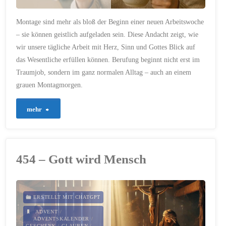
Montage sind mehr als bloß der Beginn einer neuen Arbeitswoche
– sie können geistlich aufgeladen sein. Diese Andacht zeigt, wie
wir unsere tägliche Arbeit mit Herz, Sinn und Gottes Blick auf
das Wesentliche erfüllen können. Berufung beginnt nicht erst im
Traumjob, sondern im ganz normalen Alltag – auch an einem
grauen Montagmorgen.
"663
mehr
–
Berufung
454 – Gott wird Mensch
leben
–
ERSTELLT MIT CHATGPT
auch
ADVENT
/
ADVENTSKALENDER
/
GESCHENK
/
GLAUBEN
/