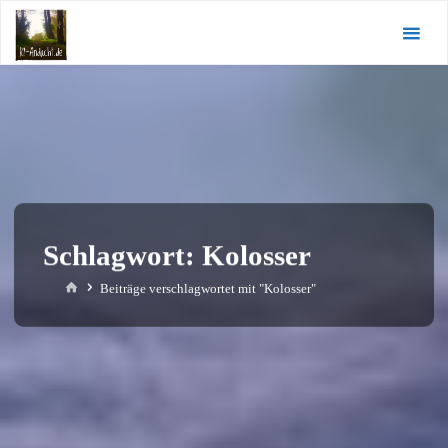
Zum
KI-
Inhalt
Andacht.de
springen
Schlagwort:
Kolosser
Start
Beiträge verschlagwortet mit "Kolosser"