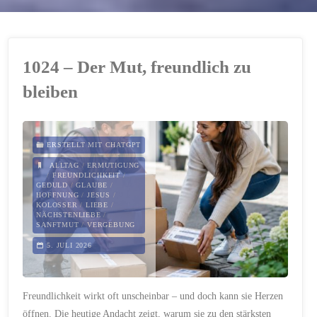
1024 – Der Mut, freundlich zu
bleiben
ERSTELLT MIT CHATGPT
ALLTAG
/
ERMUTIGUNG
/
FREUNDLICHKEIT
/
GEDULD
/
GLAUBE
/
HOFFNUNG
/
JESUS
/
KOLOSSER
/
LIEBE
/
NÄCHSTENLIEBE
/
SANFTMUT
/
VERGEBUNG
5. JULI 2026
Freundlichkeit wirkt oft unscheinbar – und doch kann sie Herzen
öffnen. Die heutige Andacht zeigt, warum sie zu den stärksten