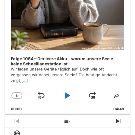
Folge 1054 – Der leere Akku – warum unsere Seele
keine Schnellladestation ist
Wir laden unsere Geräte täglich auf. Doch wie oft
vergessen wir dabei unsere Seele? Die heutige Andacht
zeigt,
[...]
1
x
Skip
Play
Jump
Change
Share
Playback
This
Backward
Pause
Forward
00:00
Rate
04:49
Episo
Previous
Show
Next
Episode
Episodes
Episo
Show