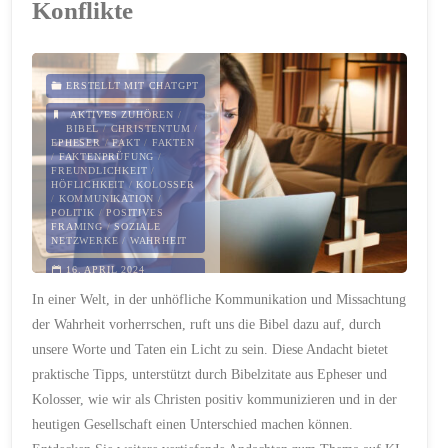
Konflikte
ERSTELLT MIT CHATGPT
AKTIVES ZUHÖREN
/
BIBEL
/
CHRISTENTUM
/
EPHESER
/
FAKT
/
FAKTEN
/
FAKTENPRÜFUNG
/
FREUNDLICHKEIT
/
HÖFLICHKEIT
/
KOLOSSER
/
KOMMUNIKATION
/
POLITIK
/
POSITIVES
FRAMING
/
SOZIALE
NETZWERKE
/
WAHRHEIT
16. APRIL 2024
In einer Welt, in der unhöfliche Kommunikation und Missachtung
der Wahrheit vorherrschen, ruft uns die Bibel dazu auf, durch
unsere Worte und Taten ein Licht zu sein. Diese Andacht bietet
praktische Tipps, unterstützt durch Bibelzitate aus Epheser und
Kolosser, wie wir als Christen positiv kommunizieren und in der
heutigen Gesellschaft einen Unterschied machen können.