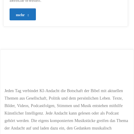
Bereiche erweitert.
MENSCHLICHER EINFLUSS
/
PERSÖNLICHES
GESPRÄCH
/
PIONIERPROJEKT
/
"Pressemitteilung
mehr
TÄGLICHE ANDACHTEN
/
TECHNOLOGIE
/
–
THEMENWAHL
/
TRAININGSZWECKE
/
VORLESE-FUNKTION
Ein
23. SEPTEMBER 2023
Pionierprojekt
im
digitalen
Glaubensraum"
Jeden Tag verbindet KI-Andacht die Botschaft der Bibel mit aktuellen
Themen aus Gesellschaft, Politik und dem persönlichen Leben. Texte,
Bilder, Videos, Podcastfolgen, Stimmen und Musik entstehen mithilfe
Künstlicher Intelligenz. Jede Andacht kann gelesen oder als Podcast
gehört werden. Die eigens komponierten Musikstücke greifen das Thema
der Andacht auf und laden dazu ein, den Gedanken musikalisch