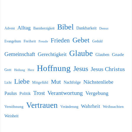
Bibel
Alltag
Dankbarkeit
Barmherzigkeit
Advent
Demut
Gebet
Frieden
Freiheit
Evangelium
Geduld
Freude
Glaube
Gemeinschaft
Gerechtigkeit
Glauben
Gnade
Hoffnung
Jesus
Jesus Christus
Gott
Heilung
Herz
Liebe
Mut
Nächstenliebe
Nachfolge
Licht
Mitgefühl
Verantwortung
Trost
Vergebung
Paulus
Politik
Vertrauen
Wahrheit
Versöhnung
Weihnachten
Veränderung
Weisheit