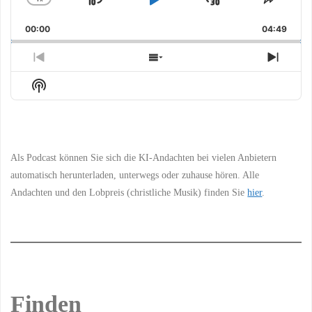
Skip
Play
Jump
Change
Share
Playback
This
Backward
Pause
Forward
00:00
Rate
04:49
Episo
Previous
Show
Next
Episode
Episodes
Episo
Show
List
Podcast
Information
Als Podcast können Sie sich die KI-Andachten bei vielen Anbietern
automatisch herunterladen, unterwegs oder zuhause hören. Alle
Andachten und den Lobpreis (christliche Musik) finden Sie
hier
.
Finden