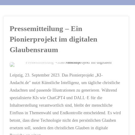
Pressemitteilung – Ein
Pionierprojekt im digitalen
Glaubensraum
PRESSEMITTEILUNG
Leipzig, 23. September 2023. Das Pionierprojekt „KI-
BIBELSTELLEN
/
Andacht.de“ nutzt Künstliche Intelligenz, um tägliche christliche
CHATGPT4
/
CHRISTLICHE
Andachten und passende Illustrationen zu generieren. Während
THEMEN
/
CHRISTLICHER
GLAUBEN
/
DALL·E
/
spezialisierte KIs wie ChatGPT4 und DALL·E für die
DIALOG MIT GOTT
/
DIGITALER BEREICH
/
Inhaltserstellung verantwortlich sind, bleibt der menschliche
ENDKONTROLLE
/
ERWEITERUNG
/
GEBET
/
Einfluss in Themenwahl und Endkontrolle entscheidend. Es wird
GLAUBENSPLATTFORM
/
ILLUSTRATIONEN
/
KI-
betont, dass diese Technologie nicht den persönlichen Glauben
ANDACHT.DE
/
ersetzen soll, sondern den christlichen Glauben in digitale
KÜNSTLICHE INTELLIGENZ
/
LERNEFFEKT
/