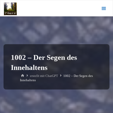
Zum
KI-
Inhalt
Andacht.de
springen
1002 – Der Segen des
Innehaltens
Start
erstellt mit ChatGPT
1002 – Der Segen des
Innehaltens