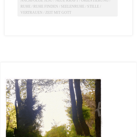
NACHFOLGE JESU
/
NEUE KRAFT
/
ORIENTIERUNG
/
RUHE
/
RUHE FINDEN
/
SEELENRUHE
/
STILLE
/
VERTRAUEN
/
ZEIT MIT GOTT