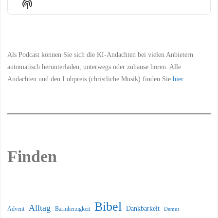
Show
List
Podcast
Information
Als Podcast können Sie sich die KI-Andachten bei vielen Anbietern
automatisch herunterladen, unterwegs oder zuhause hören. Alle
Andachten und den Lobpreis (christliche Musik) finden Sie
hier
.
Finden
Bibel
Alltag
Dankbarkeit
Barmherzigkeit
Advent
Demut