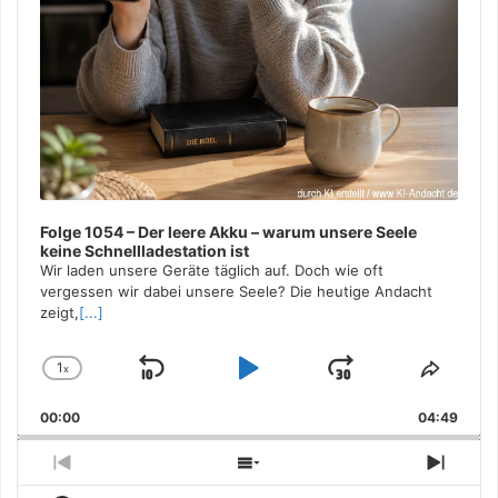
Folge 1054 – Der leere Akku – warum unsere Seele
keine Schnellladestation ist
Wir laden unsere Geräte täglich auf. Doch wie oft
vergessen wir dabei unsere Seele? Die heutige Andacht
zeigt,
[...]
1
x
Skip
Play
Jump
Change
Share
Playback
This
Backward
Pause
Forward
00:00
Rate
04:49
Episo
Previous
Show
Next
Episode
Episodes
Episo