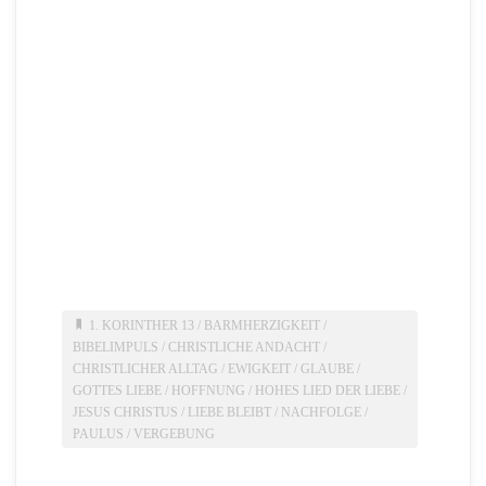
1. KORINTHER 13
/
BARMHERZIGKEIT
/
BIBELIMPULS
/
CHRISTLICHE ANDACHT
/
CHRISTLICHER ALLTAG
/
EWIGKEIT
/
GLAUBE
/
GOTTES LIEBE
/
HOFFNUNG
/
HOHES LIED DER LIEBE
/
JESUS CHRISTUS
/
LIEBE BLEIBT
/
NACHFOLGE
/
PAULUS
/
VERGEBUNG