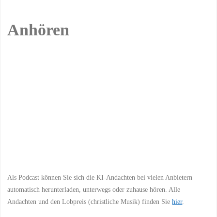
Anhören
Previous
Show
Next
Episode
Episodes
Episo
Show
List
Podcast
Information
Als Podcast können Sie sich die KI-Andachten bei vielen Anbietern
automatisch herunterladen, unterwegs oder zuhause hören. Alle
Andachten und den Lobpreis (christliche Musik) finden Sie
hier
.