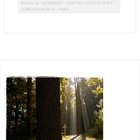
PSALM 46
/
SICHERHEIT
/
SWIFTIES
/
TAYLOR SWIFT
/
TERRORANSCHLAG
/
WIEN