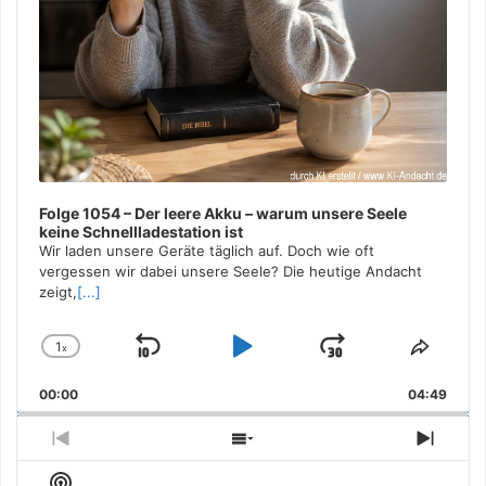
Folge 1054 – Der leere Akku – warum unsere Seele
keine Schnellladestation ist
Wir laden unsere Geräte täglich auf. Doch wie oft
vergessen wir dabei unsere Seele? Die heutige Andacht
zeigt,
[...]
1
x
Skip
Play
Jump
Change
Share
Playback
This
Backward
Pause
Forward
00:00
Rate
04:49
Episo
Previous
Show
Next
Episode
Episodes
Episo
Show