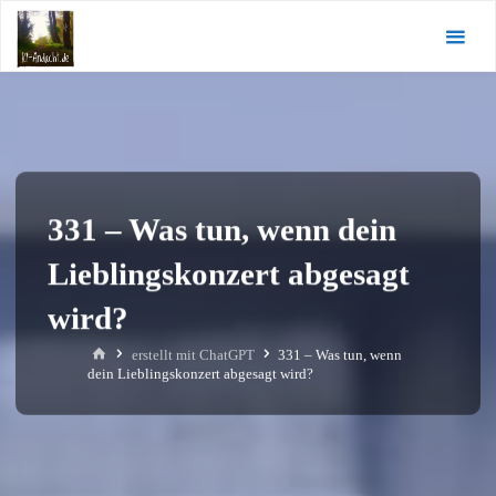
Zum
KI-
Inhalt
Andacht.de
springen
331 – Was tun, wenn dein
Lieblingskonzert abgesagt
wird?
Start
erstellt mit ChatGPT
331 – Was tun, wenn
dein Lieblingskonzert abgesagt wird?