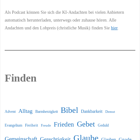
Als Podcast können Sie sich die KI-Andachten bei vielen Anbietern
automatisch herunterladen, unterwegs oder zuhause hören. Alle
Andachten und den Lobpreis (christliche Musik) finden Sie
hier
.
Finden
Bibel
Alltag
Dankbarkeit
Barmherzigkeit
Advent
Demut
Gebet
Frieden
Freiheit
Evangelium
Geduld
Freude
Glaube
Gemeinschaft
Gerechtigkeit
Glauben
Gnade