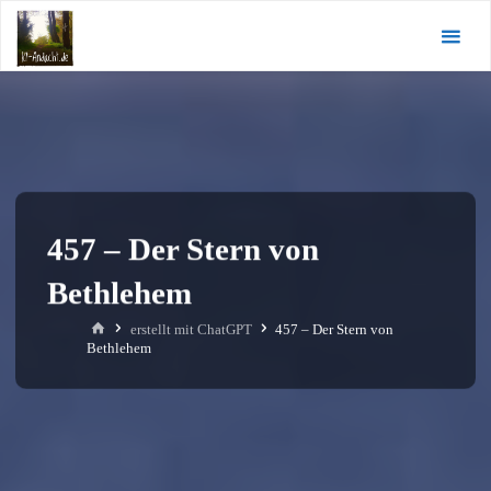
Zum
KI-
Inhalt
Andacht.de
springen
457 – Der Stern von
Bethlehem
Start
erstellt mit ChatGPT
457 – Der Stern von
Bethlehem