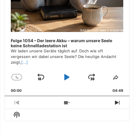
Folge 1054 – Der leere Akku – warum unsere Seele
keine Schnellladestation ist
Wir laden unsere Geräte täglich auf. Doch wie oft
vergessen wir dabei unsere Seele? Die heutige Andacht
zeigt,
[...]
1
x
Skip
Play
Jump
Change
Share
Playback
This
Backward
Pause
Forward
00:00
Rate
04:49
Episo
Previous
Show
Next
Episode
Episodes
Episo
Show
List
Podcast
Information