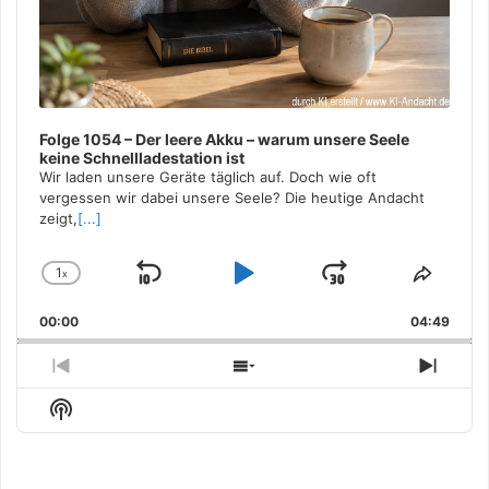
Folge 1054 – Der leere Akku – warum unsere Seele
keine Schnellladestation ist
Wir laden unsere Geräte täglich auf. Doch wie oft
vergessen wir dabei unsere Seele? Die heutige Andacht
zeigt,
[...]
1
x
Skip
Play
Jump
Change
Share
Playback
This
Backward
Pause
Forward
00:00
Rate
04:49
Episo
Previous
Show
Next
Episode
Episodes
Episo
Show
List
Podcast
Information