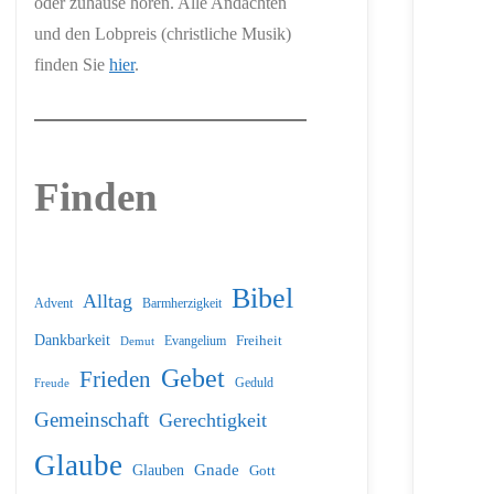
oder zuhause hören. Alle Andachten
und den Lobpreis (christliche Musik)
finden Sie
hier
.
Finden
Bibel
Alltag
Barmherzigkeit
Advent
Dankbarkeit
Freiheit
Evangelium
Demut
Gebet
Frieden
Geduld
Freude
Gemeinschaft
Gerechtigkeit
Glaube
Glauben
Gnade
Gott