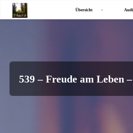
Zum
KI-
Übersicht
Audi
Inhalt
Andacht.de
springen
539 – Freude am Leben –