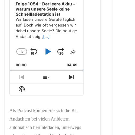
Folge 1054 – Der leere Akku –
warum unsere Seele keine
Schnellladestation ist
Wir laden unsere Geräte täglich
auf. Doch wie oft vergessen wir
dabei unsere Seele? Die heutige
Andacht zeigt,
[...]
1
x
Skip
Play
Jump
Change
Share
Playback
This
Backward
Pause
Forward
00:00
Rate
04:49
Episode
Previous
Show
Next
Episode
Episodes
Episode
Show
List
Podcast
Information
Als Podcast können Sie sich die KI-
Andachten bei vielen Anbietern
automatisch herunterladen, unterwegs