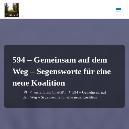
Zum
KI-
Inhalt
Andacht.de
springen
594 – Gemeinsam auf dem
Weg – Segensworte für eine
neue Koalition
Start
erstellt mit ChatGPT
594 – Gemeinsam auf
dem Weg – Segensworte für eine neue Koalition