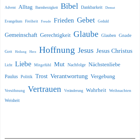
Bibel
Alltag
Dankbarkeit
Barmherzigkeit
Advent
Demut
Gebet
Frieden
Freiheit
Evangelium
Geduld
Freude
Glaube
Gemeinschaft
Gerechtigkeit
Glauben
Gnade
Hoffnung
Jesus
Jesus Christus
Gott
Heilung
Herz
Liebe
Mut
Nächstenliebe
Nachfolge
Licht
Mitgefühl
Verantwortung
Trost
Vergebung
Paulus
Politik
Vertrauen
Wahrheit
Versöhnung
Weihnachten
Veränderung
Weisheit