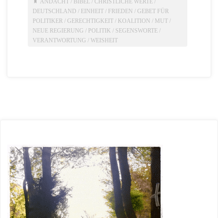
ANDACHT
/
BIBEL
/
CHRISTLICHE WERTE
/
DEUTSCHLAND
/
EINHEIT
/
FRIEDEN
/
GEBET FÜR
POLITIKER
/
GERECHTIGKEIT
/
KOALITION
/
MUT
/
NEUE REGIERUNG
/
POLITIK
/
SEGENSWORTE
/
VERANTWORTUNG
/
WEISHEIT