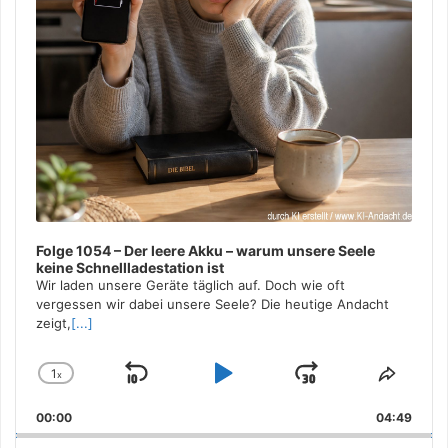
Folge 1054 – Der leere Akku – warum unsere Seele
keine Schnellladestation ist
Wir laden unsere Geräte täglich auf. Doch wie oft
vergessen wir dabei unsere Seele? Die heutige Andacht
zeigt,
[...]
1
x
Skip
Play
Jump
Change
Share
Playback
This
Backward
Pause
Forward
00:00
Rate
04:49
Episo