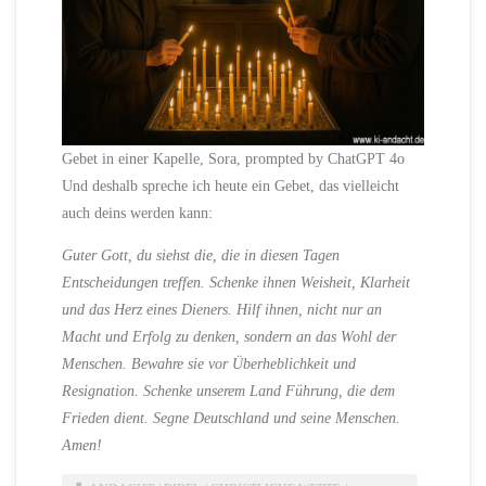
Gebet in einer Kapelle, Sora, prompted by ChatGPT 4o
Und deshalb spreche ich heute ein Gebet, das vielleicht
auch deins werden kann:
Guter Gott, du siehst die, die in diesen Tagen
Entscheidungen treffen. Schenke ihnen Weisheit, Klarheit
und das Herz eines Dieners. Hilf ihnen, nicht nur an
Macht und Erfolg zu denken, sondern an das Wohl der
Menschen. Bewahre sie vor Überheblichkeit und
Resignation. Schenke unserem Land Führung, die dem
Frieden dient. Segne Deutschland und seine Menschen.
Amen!