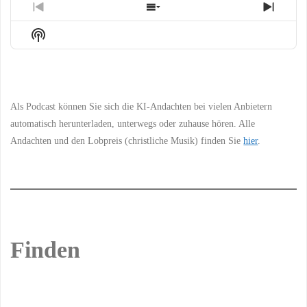
Previous
Show
Next
Episode
Episodes
Episo
Show
List
Podcast
Information
Als Podcast können Sie sich die KI-Andachten bei vielen Anbietern
automatisch herunterladen, unterwegs oder zuhause hören. Alle
Andachten und den Lobpreis (christliche Musik) finden Sie
hier
.
Finden