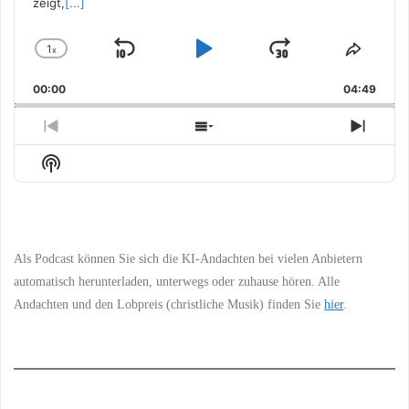
zeigt,
[...]
1
x
Skip
Play
Jump
Change
Share
Playback
This
Backward
Pause
Forward
00:00
Rate
04:49
Episo
Previous
Show
Next
Episode
Episodes
Episo
Show
List
Podcast
Information
Als Podcast können Sie sich die KI-Andachten bei vielen Anbietern
automatisch herunterladen, unterwegs oder zuhause hören. Alle
Andachten und den Lobpreis (christliche Musik) finden Sie
hier
.