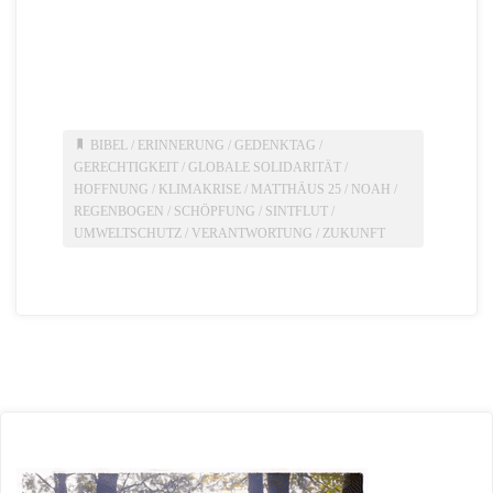
BIBEL
/
ERINNERUNG
/
GEDENKTAG
/
GERECHTIGKEIT
/
GLOBALE SOLIDARITÄT
/
HOFFNUNG
/
KLIMAKRISE
/
MATTHÄUS 25
/
NOAH
/
REGENBOGEN
/
SCHÖPFUNG
/
SINTFLUT
/
UMWELTSCHUTZ
/
VERANTWORTUNG
/
ZUKUNFT