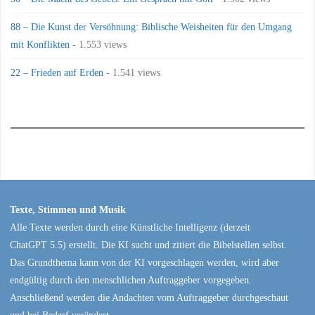
88 – Die Kunst der Versöhnung: Biblische Weisheiten für den Umgang
mit Konflikten
- 1.553 views
22 – Frieden auf Erden
- 1.541 views
Texte, Stimmen und Musik
Alle Texte werden durch eine Künstliche Intelligenz (derzeit
ChatGPT 5.5) erstellt. Die KI sucht und zitiert die Bibelstellen selbst.
Das Grundthema kann von der KI vorgeschlagen werden, wird aber
endgültig durch den menschlichen Auftraggeber vorgegeben.
Anschließend werden die Andachten vom Auftraggeber durchgeschaut
und bei Bedarf verändert.