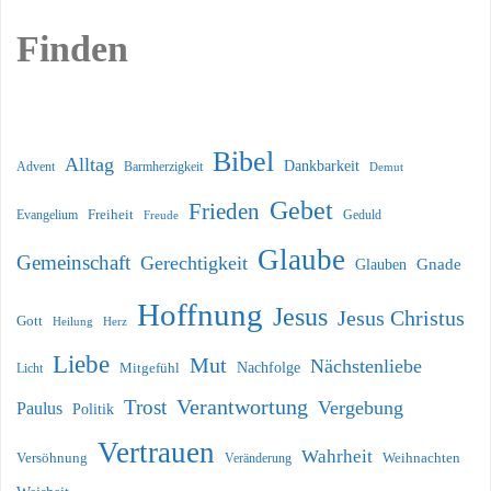
Finden
Bibel
Alltag
Dankbarkeit
Barmherzigkeit
Advent
Demut
Gebet
Frieden
Freiheit
Evangelium
Geduld
Freude
Glaube
Gemeinschaft
Gerechtigkeit
Glauben
Gnade
Hoffnung
Jesus
Jesus Christus
Gott
Heilung
Herz
Liebe
Mut
Nächstenliebe
Nachfolge
Licht
Mitgefühl
Verantwortung
Trost
Vergebung
Paulus
Politik
Vertrauen
Wahrheit
Versöhnung
Weihnachten
Veränderung