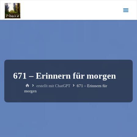
Zum
KI-
Inhalt
Andacht.de
springen
671 – Erinnern für morgen
Start
erstellt mit ChatGPT
671 – Erinnern für
morgen